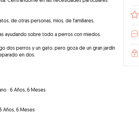
ñosa. Centrándome en las necesidades particulares
tos, de otras personas, míos, de familiares,
ras ayudando sobre todo a perros con miedos.
go dos perros y un gato, pero goza de un gran jardín
separado en dos.
ano
·
6 Años, 6 Meses
3 Años, 6 Meses