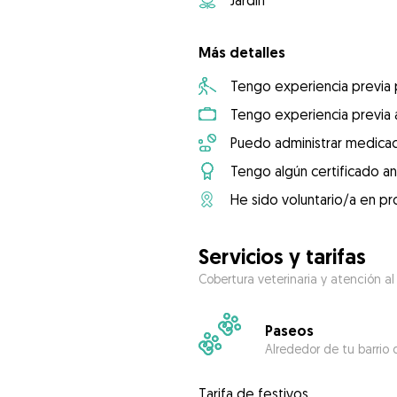
Jardín
Más detalles
Tengo experiencia previa
Tengo experiencia previa 
Puedo administrar medicac
Tengo algún certificado an
He sido voluntario/a en pr
Servicios y tarifas
Cobertura veterinaria y atención al
Paseos
Alrededor de tu barrio 
Tarifa de festivos