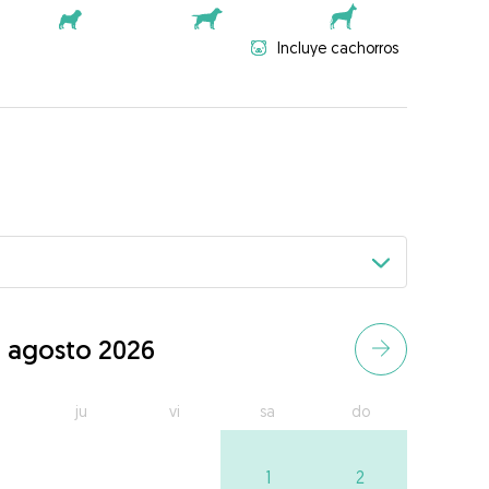
Incluye cachorros
agosto 2026
ju
vi
sa
do
1
2