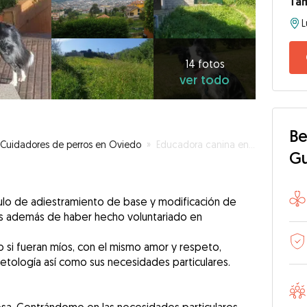
Ta
14
fotos
ver
14 fotos
ver todo
todo
Be
Cuidadores de perros en Oviedo
»
Educadora canina en familia
G
tulo de adiestramiento de base y modificación de
os además de haber hecho voluntariado en
 si fueran míos, con el mismo amor y respeto,
etología así como sus necesidades particulares.