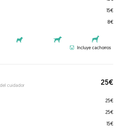
15€
8€
Incluye cachorros
25€
 del cuidador
25€
25€
15€