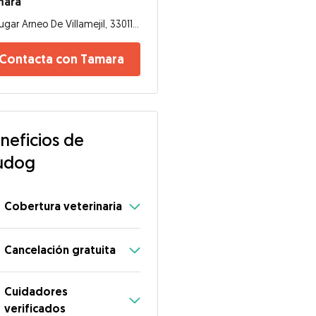
mara
Lugar Arneo De Villamejil, 33011, Oviedo
Contacta con Tamara
neficios de
udog
Cobertura veterinaria
Cancelación gratuita
Cuidadores
verificados