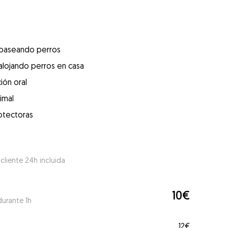
 paseando perros
alojando perros en casa
ión oral
imal
otectoras
 cliente 24h incluida
10€
durante 1h
12€