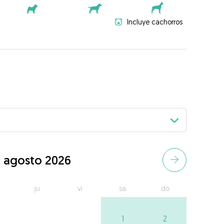
Incluye cachorros
agosto 2026
ju
vi
sa
do
1
2