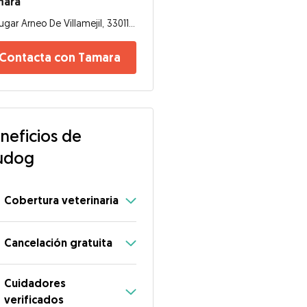
mara
Lugar Arneo De Villamejil, 33011, Oviedo
Contacta con Tamara
neficios de
udog
Cobertura veterinaria
Cancelación gratuita
Cuidadores
verificados