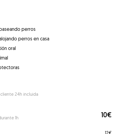
 paseando perros
alojando perros en casa
ión oral
imal
otectoras
 cliente 24h incluida
10€
durante 1h
12€