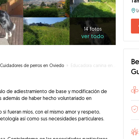
Ta
14
fotos
ver
14 fotos
ver todo
todo
Be
Cuidadores de perros en Oviedo
»
Educadora canina en familia
G
tulo de adiestramiento de base y modificación de
os además de haber hecho voluntariado en
 si fueran míos, con el mismo amor y respeto,
etología así como sus necesidades particulares.