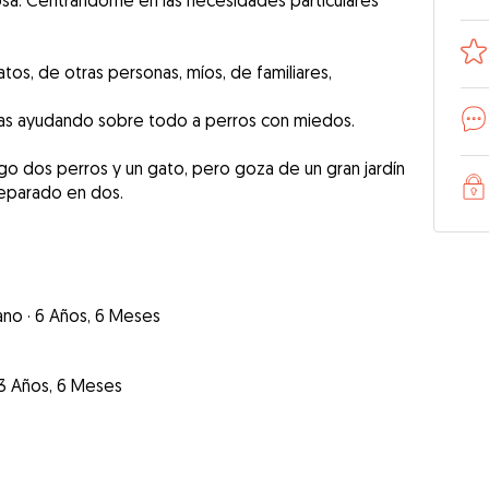
ñosa. Centrándome en las necesidades particulares
tos, de otras personas, míos, de familiares,
ras ayudando sobre todo a perros con miedos.
go dos perros y un gato, pero goza de un gran jardín
separado en dos.
ano
·
6 Años, 6 Meses
3 Años, 6 Meses