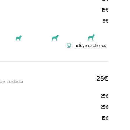
15€
8€
Incluye cachorros
25€
 del cuidador
25€
25€
15€