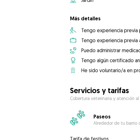
Jardín
Más detalles
Tengo experiencia previa
Tengo experiencia previa 
Puedo administrar medicac
Tengo algún certificado an
He sido voluntario/a en pr
Servicios y tarifas
Cobertura veterinaria y atención al
Paseos
Alrededor de tu barrio 
Tarifa de festivos