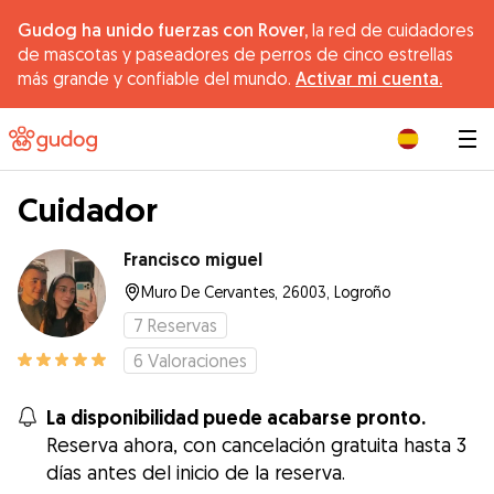
Gudog ha unido fuerzas con Rover,
la red de cuidadores
de mascotas y paseadores de perros de cinco estrellas
más grande y confiable del mundo.
Activar mi cuenta.
|
Cuidador
Francisco miguel
Muro De Cervantes, 26003, Logroño
7
Reservas
6
Valoraciones
La disponibilidad puede acabarse pronto.
Reserva ahora, con cancelación gratuita hasta 3
días antes del inicio de la reserva.