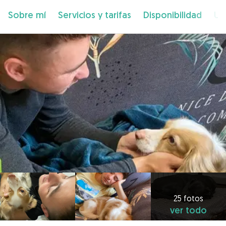
Sobre mí
Servicios y tarifas
Disponibilidad
Ub
25 fotos
ver todo