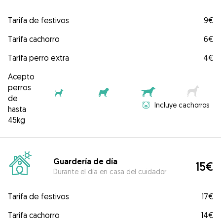
Tarifa de festivos
9€
Tarifa cachorro
6€
Tarifa perro extra
4€
Acepto
perros
de
Incluye cachorros
hasta
45kg
Guardería de día
15€
Durante el día en casa del cuidador
Tarifa de festivos
17€
Tarifa cachorro
14€