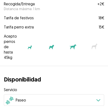
Recogida/Entrega
+
2€
Distancia máxima: 1 km
Tarifa de festivos
18€
Tarifa perro extra
15€
Acepto
perros
de
hasta
45kg
Disponibilidad
Servicio