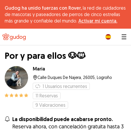
Gudog ha unido fuerzas con Rover,
la red de cuidadores
de mascotas y paseadores de perros de cinco estrellas
más grande y confiable del mundo.
Activar mi cuenta.
|
Por y para ellos 🐶🐱
Maria
Calle Duques De Najera, 26005, Logroño
1
Usuarios recurrentes
11
Reservas
9
Valoraciones
La disponibilidad puede acabarse pronto.
Reserva ahora, con cancelación gratuita hasta 3