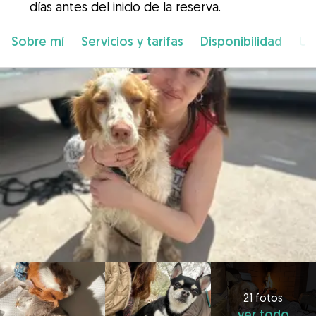
días antes del inicio de la reserva.
Sobre mí
Servicios y tarifas
Disponibilidad
Ub
21 fotos
ver todo