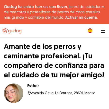
Gudog ha unido fuerzas con Rover,
la red de cuidadores
de mascotas y paseadores de perros de cinco estrellas
más grande y confiable del mundo.
Activar mi cuenta.
|
Amante de los perros y
caminante profesional. ¡Tu
compañero de confianza para
el cuidado de tu mejor amigo!
Esther
Avenida Gaudi La Fontana, 28691, Madrid