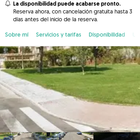
La disponibilidad puede acabarse pronto.
Reserva ahora, con cancelación gratuita hasta 3
días antes del inicio de la reserva.
Sobre mí
Servicios y tarifas
Disponibilidad
Ub