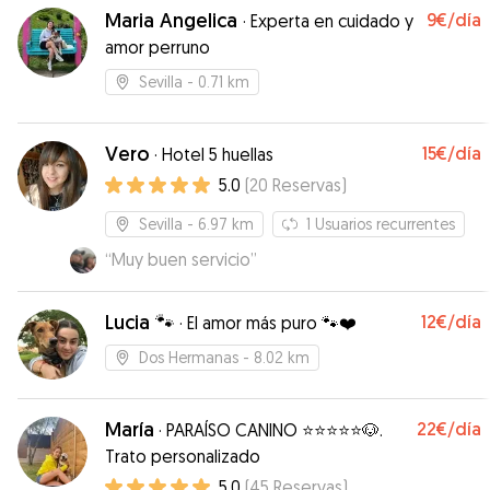
Maria Angelica
9€
/día
·
Experta en cuidado y
amor perruno
Sevilla
- 0.71 km
Vero
15€
/día
·
Hotel 5 huellas
5.0
(
20
Reservas
)
Sevilla
- 6.97 km
1
Usuarios recurrentes
“
Muy buen servicio
”
Lucia 🐾
12€
/día
·
El amor más puro 🐾❤️
Dos Hermanas
- 8.02 km
María
22€
/día
·
PARAÍSO CANINO ⭐️⭐️⭐️⭐️⭐️🐶.
Trato personalizado
5.0
(
45
Reservas
)