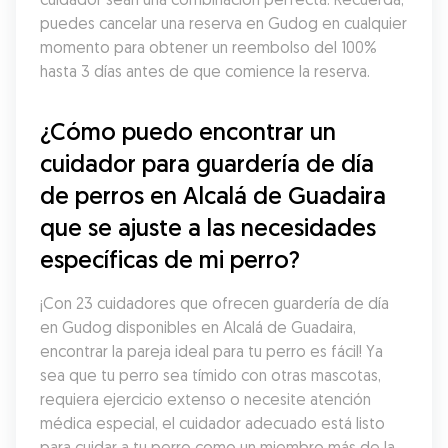
puedes cancelar una reserva en Gudog en cualquier 
momento para obtener un reembolso del 100% 
hasta 3 días antes de que comience la reserva.
¿Cómo puedo encontrar un 
cuidador para guardería de día 
de perros en Alcalá de Guadaira 
que se ajuste a las necesidades 
específicas de mi perro?
¡Con 23 cuidadores que ofrecen guardería de día 
en Gudog disponibles en Alcalá de Guadaira, 
encontrar la pareja ideal para tu perro es fácil! Ya 
sea que tu perro sea tímido con otras mascotas, 
requiera ejercicio extenso o necesite atención 
médica especial, el cuidador adecuado está listo 
para cuidar a tu perro como un miembro más de la 