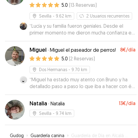
5.0
(
13
Reservas
)
de nada. Repetiré sin pensarlo y 100%
recomendado.
”
Sevilla
- 9.62 km
2
Usuarios recurrentes
“
Lucía y su familia fueron geniales. Desde el
primer momento me dieron mucha confianza e
incluso me atendieron cuando lo necesité
repentinamente. Cuidaron a mis gorditos como
Miguel
8€
/día
·
Miguel el paseador de perros!
miembros de su familia, estuvieron super
5.0
(
2
Reservas
)
pendientes de ellos y tenían hasta un patio
donde a mi salchicha le encantaba tirarse al
Dos Hermanas
- 9.70 km
solito, sin duda alguna repetiría al 100%.
”
“
Miguel ha estado muy atento con Bruno y ha
detallado paso a paso lo que iba a hacer con él:
paseos, comida etc. Muy amigable y
respetuoso.
”
Natalia
13€
/día
·
Natalia
Sevilla
- 9.74 km
Gudog
»
Guardería canina
»
Guardería de Día en Alcalá de Guadaira