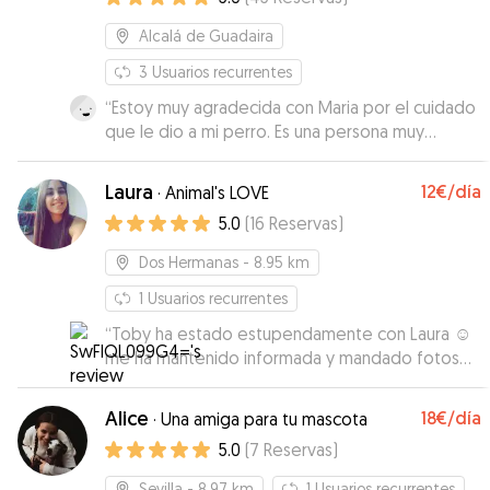
Alcalá de Guadaira
3
Usuarios recurrentes
“
Estoy muy agradecida con Maria por el cuidado
que le dio a mi perro. Es una persona muy
paciente, cariñosa y profesional. Mi perro no es
fácil es muy inseguro y no se lleva bien com
Laura
12€
/día
·
Animal's LOVE
otros perros, necesita a alguien que sepa
5.0
(
16
Reservas
)
entenderlo. Ella supo ganarse su confianza con
calma y respeto desde el primer día. Siempre
Dos Hermanas
- 8.95 km
me mantuvo informada con fotos y mensajes, y
me dio mucha tranquilidad saber que estaba en
1
Usuarios recurrentes
buenas manos. Se nota que tiene experiencia
“
Toby ha estado estupendamente con Laura ☺️
con perros y mucho amor por los animales. Sin
me ha mantenido informada y mandado fotos
duda la volvería a elegir y la recomiendo
gracias!!
”
completamente.
”
Alice
18€
/día
·
Una amiga para tu mascota
5.0
(
7
Reservas
)
Sevilla
- 8.97 km
1
Usuarios recurrentes