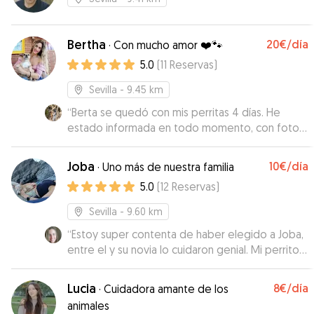
Bertha
20€
/día
·
Con mucho amor ❤️🐾
5.0
(
11
Reservas
)
Sevilla
- 9.45 km
“
Berta se quedó con mis perritas 4 días. He
estado informada en todo momento, con fotos
y vídeos. Las ha atendido estupendamente. Y
está cerca de casa. Muy buena comunicación y
Joba
10€
/día
·
Uno más de nuestra familia
predisposición.
”
5.0
(
12
Reservas
)
Sevilla
- 9.60 km
“
Estoy super contenta de haber elegido a Joba,
entre el y su novia lo cuidaron genial. Mi perrito
se puso nervioso, y no dudaron en ningun
momento en darle toda la atencion y cariño que
Lucia
8€
/día
·
Cuidadora amante de los
necesitó. Nos mandaron muchas fotitos y Tobi
animales
cuando volvió a casa estaba genia, no le faltaba