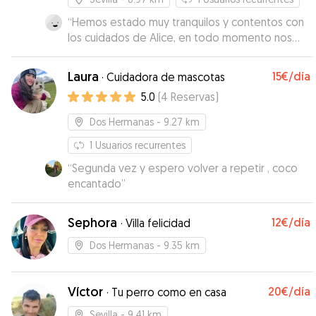
“
Hemos estado muy tranquilos y contentos con
los cuidados de Alice, en todo momento nos
dice cómo está y nos manda vídeos y es muy
cariñosa con los perros, una chica muy agradable
Laura
15€
/día
·
Cuidadora de mascotas
y responsable, la recomendamos totalmente.
”
5.0
(
4
Reservas
)
Dos Hermanas
- 9.27 km
1
Usuarios recurrentes
“
Segunda vez y espero volver a repetir , coco
encantado
”
Sephora
12€
/día
·
Villa felicidad
Dos Hermanas
- 9.35 km
Víctor
20€
/día
·
Tu perro como en casa
Sevilla
- 9.41 km