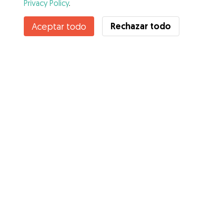
Privacy Policy
.
Rechazar todo
Aceptar todo
Servicios
Cómo funciona
Sobre Gudog
Opiniones
Cobertura Veterinaria
Consejos para dueños de perros
Consejos para cuidadores
Hazte cuidador