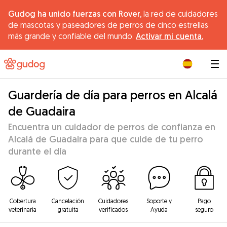
Gudog ha unido fuerzas con Rover,
la red de cuidadores
de mascotas y paseadores de perros de cinco estrellas
más grande y confiable del mundo.
Activar mi cuenta.
|
Guardería de día para perros en Alcalá
de Guadaira
Encuentra un cuidador de perros de confianza en
Alcalá de Guadaira para que cuide de tu perro
durante el día
Cobertura
Cancelación
Cuidadores
Soporte y
Pago
veterinaria
gratuita
verificados
Ayuda
seguro