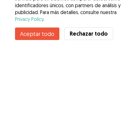
identificadores únicos, con partners de análisis y
publicidad. Para más detalles, consulte nuestra
Privacy Policy
.
Rechazar todo
Aceptar todo
Servicios
Cómo funciona
Sobre Gudog
Opiniones
Cobertura Veterinaria
Consejos para dueños de perros
Consejos para cuidadores