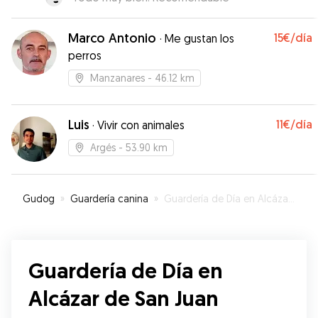
Marco Antonio
15€
/día
·
Me gustan los
perros
Manzanares
- 46.12 km
Luis
11€
/día
·
Vivir con animales
Argés
- 53.90 km
Gudog
»
Guardería canina
»
Guardería de Día en Alcázar de San Juan
Guardería de Día en
Alcázar de San Juan