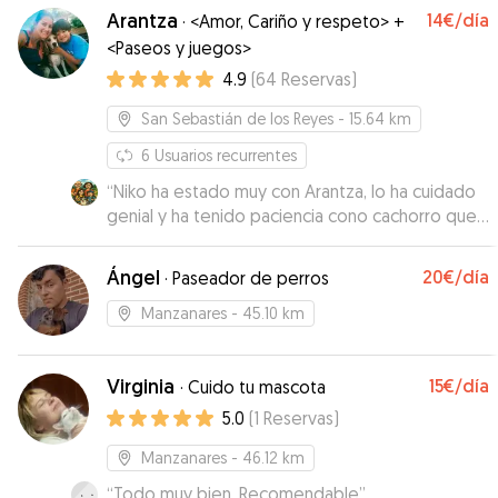
Arantza
14€
/día
·
<Amor, Cariño y respeto> +
<Paseos y juegos>
4.9
(
64
Reservas
)
San Sebastián de los Reyes
- 15.64 km
6
Usuarios recurrentes
“
Niko ha estado muy con Arantza, lo ha cuidado
genial y ha tenido paciencia cono cachorro que
es. Nos ha mantenido al día de todo y nos ha
mandado fotos de Niko para que viésemos lo
Ángel
20€
/día
·
Paseador de perros
bien que estaba. No sé qué uniéramos hecho sin
ti Arantza, muchas gracias por todo
”
Manzanares
- 45.10 km
Virginia
15€
/día
·
Cuido tu mascota
5.0
(
1
Reservas
)
Manzanares
- 46.12 km
“
Todo muy bien. Recomendable
”