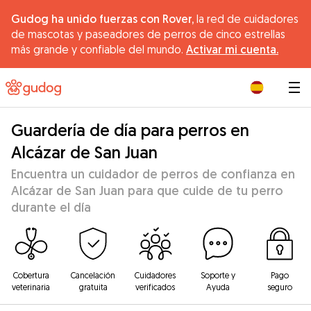
Gudog ha unido fuerzas con Rover,
la red de cuidadores
de mascotas y paseadores de perros de cinco estrellas
más grande y confiable del mundo.
Activar mi cuenta.
|
Guardería de día para perros en
Alcázar de San Juan
Encuentra un cuidador de perros de confianza en
Alcázar de San Juan para que cuide de tu perro
durante el día
Cobertura
Cancelación
Cuidadores
Soporte y
Pago
veterinaria
gratuita
verificados
Ayuda
seguro