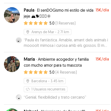
seguro!!
”
Paula
15€
/día
·
El senDOGismo mi estilo de vida
jeje 🏔️🐕🏃🏽‍♀️🌞
5.0
(
1
Reservas
)
Arenys de Mar
- 2.71 km
“
Paula és fantàstica. Amable, amant dels animals i
moooolt mimosa i curosa amb els gossos. El meu
gos, tant en el Meet and Greet com a l'estada,
va contactar amb la Paula com si la conegués de
María
15€
/día
·
Ambiente acogedor y familia
tota la vida. Una passada!!!!
”
con mucho amor para tu mascota
5.0
(
4
Reservas
)
Barcelona
- 3.45 km
1
Usuarios recurrentes
“
Genial, flexibilidad y trato cercano
”