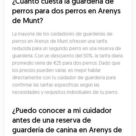
¿Cuánto cuesta la guardería de 
perros para dos perros en Arenys 
de Munt?
La mayoría de los cuidadores de guarderías de 
perros en Arenys de Munt ofrecen una tarifa 
reducida para un segundo perro en una reserva de 
guardería. Con un descuento del 50%, la tarifa diaria 
promedio sería de €25 para dos perros. Dado que 
los precios pueden variar, es mejor hablar 
directamente con tu cuidador de guardería para 
confirmar las tarifas específicas según las 
necesidades y requisitos individuales de tu perro.
¿Puedo conocer a mi cuidador 
antes de una reserva de 
guardería de canina en Arenys de 