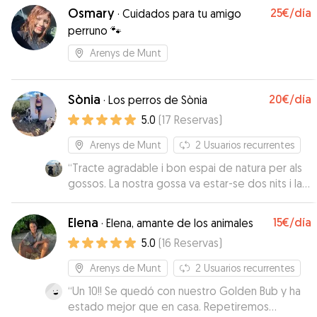
Osmary
25€
/día
·
Cuidados para tu amigo
perruno 🐾
Arenys de Munt
Sònia
20€
/día
·
Los perros de Sònia
5.0
(
17
Reservas
)
Arenys de Munt
2
Usuarios recurrentes
“
Tracte agradable i bon espai de natura per als
gossos. La nostra gossa va estar-se dos nits i la
van cuidar molt bé. Un bon lloc on deixar-los.
Repetirem
”
Elena
15€
/día
·
Elena, amante de los animales
5.0
(
16
Reservas
)
Arenys de Munt
2
Usuarios recurrentes
“
Un 10!! Se quedó con nuestro Golden Bub y ha
estado mejor que en casa. Repetiremos