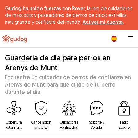
Gudog ha unido fuerzas con Rover,
la red de cuidadores
de mascotas y paseadores de perros de cinco estrellas
más grande y confiable del mundo.
Activar mi cuenta.
|
Guardería de día para perros en
Arenys de Munt
Encuentra un cuidador de perros de confianza en
Arenys de Munt para que cuide de tu perro
durante el día
Cobertura
Cancelación
Cuidadores
Soporte y
Pago
veterinaria
gratuita
verificados
Ayuda
seguro