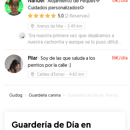
Nahuel
15€
/día
·
Alojamiento de Peques💚
Cuidados personalizados🐶
5.0
(
2
Reservas
)
Arenys de Mar
- 3.49 km
“
Era nuestra primera vez que dejabamos a
nuestra cachorrita y aunque se lo puso dificil
Nahuel hizo todo lo posible para que se sintiera
como en casa e informandonos en cada
Pilar
16€
/día
·
Soy de las que saluda a los
momento! Si tendría ocasión repetiría! Muy
perritos por la calle :)
responsable y se nota que ama a los animales!
”
Caldes d'Estrac
- 4.82 km
Gudog
»
Guardería canina
»
Guardería de Día en Arenys de Munt
Guardería de Día en