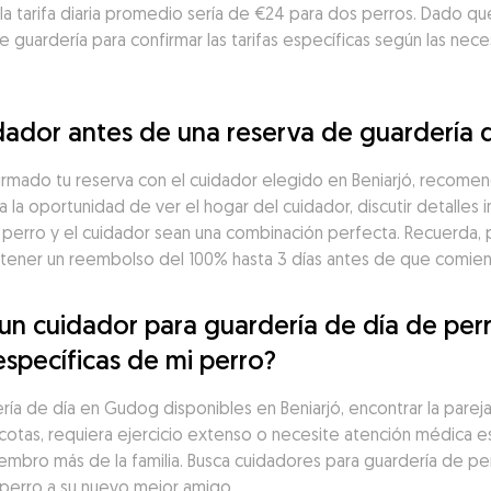
a tarifa diaria promedio sería de €24 para dos perros. Dado que
guardería para confirmar las tarifas específicas según las neces
ador antes de una reserva de guardería d
irmado tu reserva con el cuidador elegido en Beniarjó, recomen
a la oportunidad de ver el hogar del cuidador, discutir detalles 
 perro y el cuidador sean una combinación perfecta. Recuerda, 
ner un reembolso del 100% hasta 3 días antes de que comienc
 cuidador para guardería de día de perro
específicas de mi perro?
 de día en Gudog disponibles en Beniarjó, encontrar la pareja id
cotas, requiera ejercicio extenso o necesite atención médica es
iembro más de la familia. Busca cuidadores para guardería de perr
 perro a su nuevo mejor amigo.