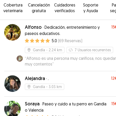
Cobertura
Cancelación
Cuidadores
Soporte
P
veterinaria
gratuita
verificados
y Ayuda
se
Alfonso
15
·
Dedicación, entretenimiento y
paseos educativos.
5.0
(
69
Reservas
)
Gandía
- 2.24 km
7
Usuarios recurrentes
“
Alfonso es una persona muy cariñosa, nos qued
muy contentos
”
Alejandra
12
·
.
Gandía
- 3.03 km
Soraya
15
·
Paseo y cuido a tu perro en Gandia
o Valencia