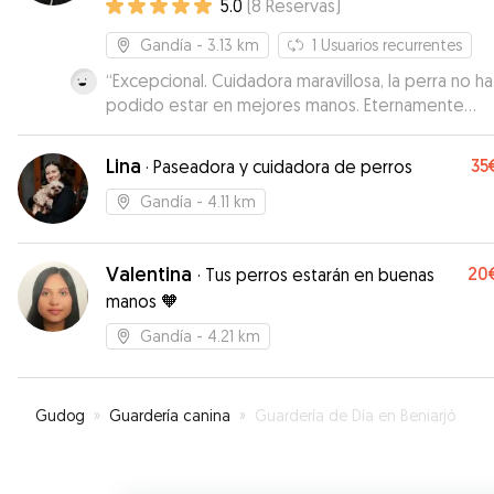
5.0
(
8
Reservas
)
Gandía
- 3.13 km
1
Usuarios recurrentes
“
Excepcional. Cuidadora maravillosa, la perra no ha
podido estar en mejores manos. Eternamente
agradecidos.
”
Lina
35
·
Paseadora y cuidadora de perros
Gandía
- 4.11 km
Valentina
20
·
Tus perros estarán en buenas
manos 🧡
Gandía
- 4.21 km
Gudog
»
Guardería canina
»
Guardería de Día en Beniarjó