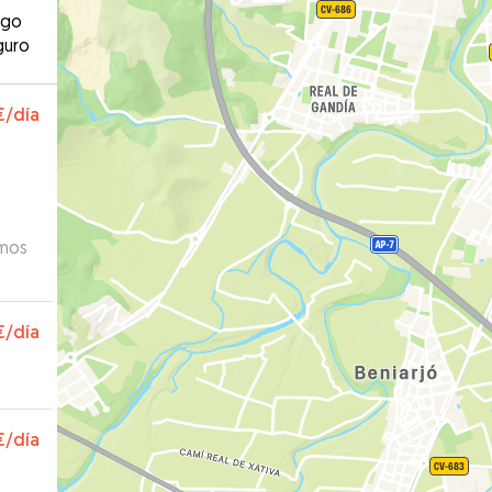
ago
guro
€
/día
amos
€
/día
€
/día