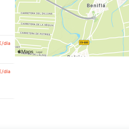
€
/día
€
/día