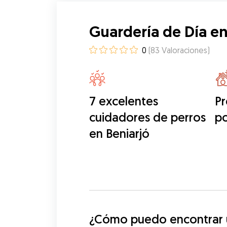
Guardería de Día en
0
(
83
Valoraciones
)
7 excelentes
Pr
cuidadores de perros
po
en Beniarjó
¿Cómo puedo encontrar u