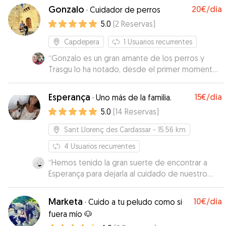
Gonzalo
20€
/día
·
Cuidador de perros
5.0
(
2
Reservas
)
Capdepera
1
Usuarios recurrentes
“
Gonzalo es un gran amante de los perros y
Trasgu lo ha notado, desde el primer momento
se acercó a él. Me mantuvo informado en todo
momento del estado de Trasgu,
Esperança
15€
/día
·
Uno más de la familia.
preocupándose por su bienestar, alimentación y
5.0
(
14
Reservas
)
toma de medicamentos.
”
Sant Llorenç des Cardassar
- 15.56 km
4
Usuarios recurrentes
“
Hemos tenido la gran suerte de encontrar a
Esperança para dejarla al cuidado de nuestro
"Lucho" . Esperança e Ivan te cuidan a tu mascota
como si estuviera en casa, juegos, paseos,
Marketa
10€
/día
·
Cuido a tu peludo como si
mimos...incluso subir al sofá y a la cama...ups!
fuera mío 🐶
(siempre que el amo esté de acuerdo). Lucho se