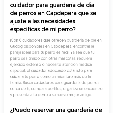
cuidador para guardería de día 
de perros en Capdepera que se 
ajuste a las necesidades 
específicas de mi perro?
¡Con 6 cuidadores que ofrecen guardería de día en 
Gudog disponibles en Capdepera, encontrar la 
pareja ideal para tu perro es fácil! Ya sea que tu 
perro sea tímido con otras mascotas, requiera 
ejercicio extenso o necesite atención médica 
especial, el cuidador adecuado está listo para 
cuidar a tu perro como un miembro más de la 
familia. Busca cuidadores para guardería de perros 
cerca de ti, compara perfiles, organiza un encuentro 
y presenta a tu perro a su nuevo mejor amigo.
¿Puedo reservar una guardería de 