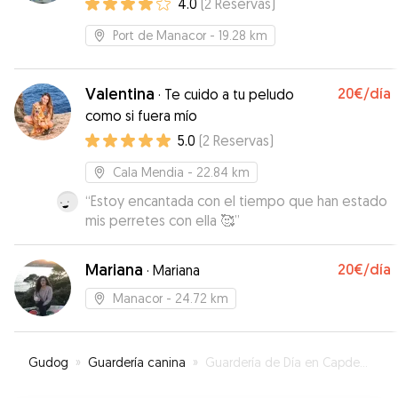
4.0
(
2
Reservas
)
lo ha pasado pipa y ha hecho una nueva amiga
canina, Kenya, con quien se ha llevado muy bien.
Port de Manacor
- 19.28 km
Muy contenta con la estancia de Lucho en casa
de Espe, no dudaremos en volver a dejarlo con
ella en futuras ocaciones!
”
Valentina
20€
/día
·
Te cuido a tu peludo
como si fuera mío
5.0
(
2
Reservas
)
Cala Mendia
- 22.84 km
“
Estoy encantada con el tiempo que han estado
mis perretes con ella 🥰
”
Mariana
20€
/día
·
Mariana
Manacor
- 24.72 km
Gudog
»
Guardería canina
»
Guardería de Día en Capdepera