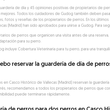
ardería de día y 45 opiniones positivas de propietarios de per
 mejores. Todos los cuidadores de Gudog también deben pasar 
es, fotos y reseñas de los propietarios de perros. En los últimos 
ecas (Madrid) han sido aprobados para unirse a Gudog. Para segu
ios de perros que organicen una visita antes de una reserva, p
daptación para su perro.
incluye Cobertura Veterinaria para tu perro, para una tranquili
ebo reservar la guardería de día de perros
 en Casco Histórico de Vallecas (Madrid) reservan la guardería 3
strés, recomendamos a todos los propietarios de perros que con
onibilidad puede terminarse rápidamente.
ía de perros para dos perros en Casco His