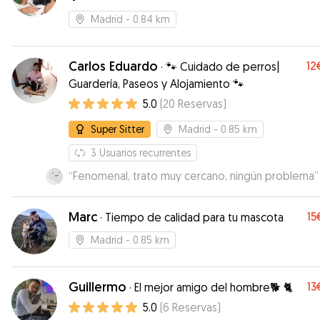
Madrid
- 0.84 km
Carlos Eduardo
12
·
🐾 Cuidado de perros|
Guardería, Paseos y Alojamiento 🐾
5.0
(
20
Reservas
)
Super Sitter
Madrid
- 0.85 km
3
Usuarios recurrentes
“
Fenomenal, trato muy cercano, ningún problema
”
Marc
15
·
Tiempo de calidad para tu mascota
Madrid
- 0.85 km
Guillermo
13
·
El mejor amigo del hombre🐕 🐈
5.0
(
6
Reservas
)