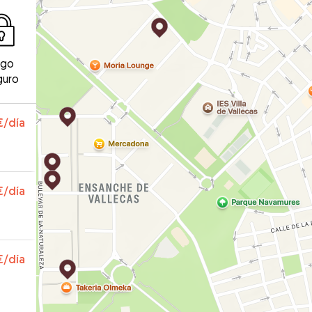
ago
guro
€
/día
€
/día
€
/día