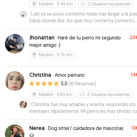
Madrid
- 0.49 km
2
Usuarios recurrentes
“
Loki ya se puso contento nada más llegar a la pue
Sabía dónde iba. Así que muy contenta contento
Isabel.
”
Jhonattan
20
·
Haré de tu perro mi segundo
mejor amigo :)
Madrid
- 0.76 km
Christina
14
·
Amor perruno
5.0
(
16
Reservas
)
Madrid
- 0.83 km
2
Usuarios recurrentes
“
Christina fue muy amable y atenta, respondió los
mensajes rápidamente. Mi perro es muy tímido con los
extraños, pero incluso con ella, Lindy se sentía
cómoda.
”
Nerea
13
·
Dog sitter/ cuidadora de mascotas
🐶