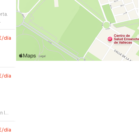
rta.
€
/día
€
/día
€
/día