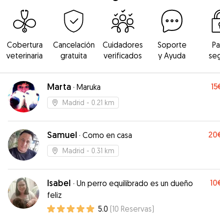
Cobertura
Cancelación
Cuidadores
Soporte
P
veterinaria
gratuita
verificados
y Ayuda
se
Marta
15
·
Maruka
Madrid
- 0.21 km
Samuel
20
·
Como en casa
Madrid
- 0.31 km
Isabel
10
·
Un perro equilibrado es un dueño
feliz
5.0
(
10
Reservas
)