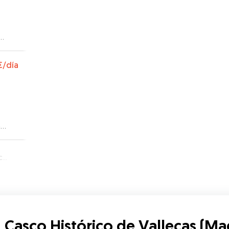
a,
o
€
/día
tuvo
o
n
d)
 Casco Histórico de Vallecas (Ma