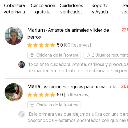
Cobertura
Cancelación
Cuidadores
Soporte
P
veterinaria
gratuita
verificados
y Ayuda
se
Mariam
22
·
Amante de animales y lider de
perros
5.0
(
80
Reservas
)
Chiclana de la Frontera
2
Usuarios recurren
“
Excelente cuidadora. Atenta, cariñosa y preocup
de mantenerme al tanto de la estancia de mi perr
Repetiremos.
”
María
20
·
Vacaciones seguras para tu mascota.
5.0
(
15
Reservas
)
Chiclana de la Frontera
“
Es la primera vez que dejamos a Kira con una pe
desconocida y estamos encantados con que haya
con María, transmite mucha confianza. Ha cuidado