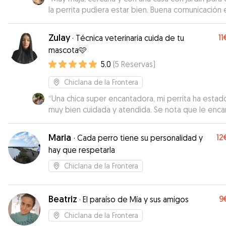
la perrita pudiera estar bien. Buena comunicación en
todo momento. Te manda fotos y vídeos para po
ver y la verdad que todo genial.
”
Zulay
11
·
Técnica veterinaria cuida de tu
mascota🩷
5.0
(
5
Reservas
)
Chiclana de la Frontera
“
Una chica super encantadora, mi perrita ha estad
muy bien cuidada y atendida. Se nota que le enca
los animales, me ha estado mandando fotos y vi
de los paseos. Sin duda volveré a repetir con ella
Maria
12
·
Cada perro tiene su personalidad y
cuando lo necesite.
”
hay que respetarla
Chiclana de la Frontera
Beatriz
9
·
El paraíso de Mía y sus amigos
Chiclana de la Frontera