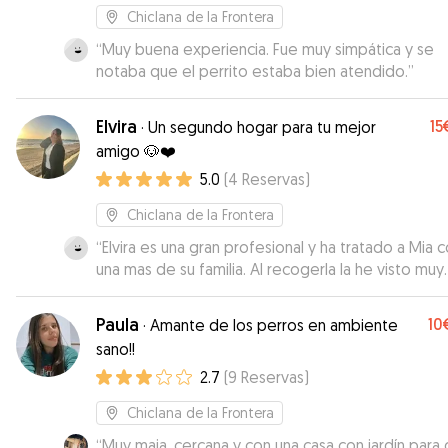
Chiclana de la Frontera
“
Muy buena experiencia. Fue muy simpática y se
notaba que el perrito estaba bien atendido.
”
Elvira
15
·
Un segundo hogar para tu mejor
amigo 🐶❤️
5.0
(
4
Reservas
)
Chiclana de la Frontera
“
Elvira es una gran profesional y ha tratado a Mia
una mas de su familia. Al recogerla la he visto muy
agusto con ella. Las conversaciones han sido rápid
Paula
10
·
Amante de los perros en ambiente
sano!!
2.7
(
9
Reservas
)
Chiclana de la Frontera
“
Muy maja, cercana y con una casa con jardín para