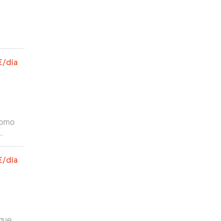
€
/día
 como
as.
”
€
/día
 que