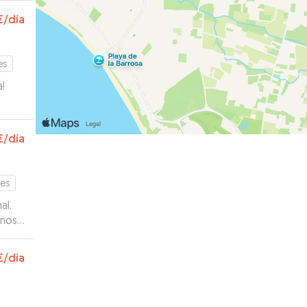
€
/día
es
!
o su
€
/día
 mi
les,
o
tes
 😘
”
al.
 nos
sado
€
/día
o.
”