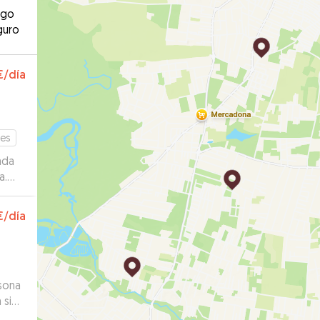
ago
guro
€
/día
tes
ada
a.
€
/día
rsona
 sido
 muy