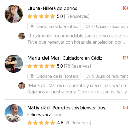
bien de ella, si volvemos a Chiclana repetimos.
”
Laura
18
·
Niñera de perros
5.0
(
15
Reservas
)
Chiclana de la Frontera
1
Usuarios recurrent
“
Totalmente recomendable Laura como cuidadora
Tuve que reservar con horas de antelación por
problemas con otra reserva y Laura me facilitó
muchísimo la entrega de mi perro. Tanto ella com
María del Mar
12
·
Cuidadora en Cádiz
pareja han sido muy amables y muy cariñosos con
5.0
(
78
Reservas
)
perro. Se nota el cariño que tienen hacia los anima
tuve la tranquilidad de que mi perro estaba siend
Chiclana de la Frontera
5
Usuarios recurren
muy bien cuidado. Muchas gracias por todo Laura
“
María del Mar es un encanto y una cuidadora form
Dejamos a nuestra perra Cloe con ella unos días y
ha dado reporte con fotos y vídeos además de
contestar a nuestras preguntas. Cloe se lo ha pa
Natividad
15
·
Perretes sois bienvenidos.
pipa y ha estado muy bien cuidada. La recomiend
Felices vacaciones
4.8
(
20
Reservas
)