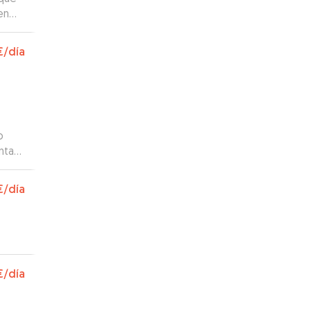
derla
€
/día
o
ntan
deos
€
/día
€
/día