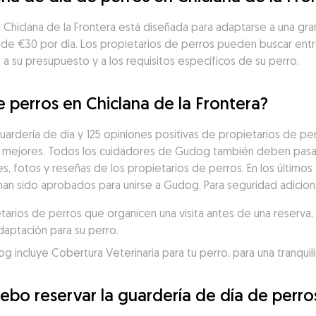
en Chiclana de la Frontera está diseñada para adaptarse a una g
 de €30 por día. Los propietarios de perros pueden buscar ent
a su presupuesto y a los requisitos específicos de su perro.
e perros en Chiclana de la Frontera?
ardería de día y 125 opiniones positivas de propietarios de per
 mejores. Todos los cuidadores de Gudog también deben pasar 
es, fotos y reseñas de los propietarios de perros. En los últimos 
han sido aprobados para unirse a Gudog. Para seguridad adiciona
ios de perros que organicen una visita antes de una reserva, p
daptación para su perro.
incluye Cobertura Veterinaria para tu perro, para una tranquili
bo reservar la guardería de día de perros