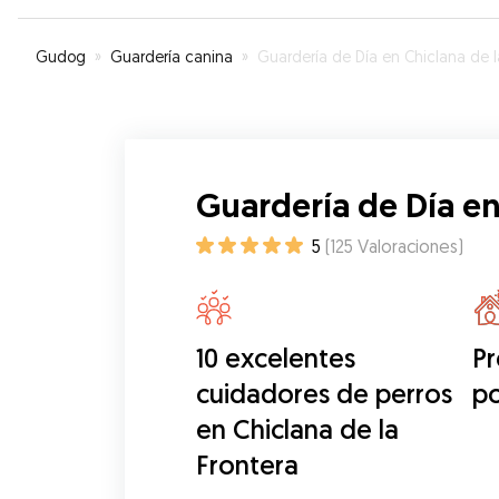
Gudog
»
Guardería canina
»
Guardería de Día en Chiclana de la Fronte
Guardería de Día en
5
(
125
Valoraciones
)
10 excelentes
Pr
cuidadores de perros
po
en Chiclana de la
Frontera