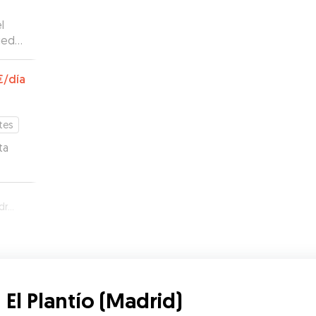
l
ueda
€
/día
tes
ta
d)
 El Plantío (Madrid)