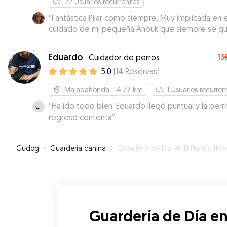
22
Usuarios recurrentes
“
Fantástica Pilar como siempre. Muy implicada en e
cuidado de mi pequeña Anouk que siempre se q
feliz en su casa!
”
Eduardo
13
·
Cuidador de perros
5.0
(
14
Reservas
)
Majadahonda
- 4.77 km
1
Usuarios recurren
“
Ha ido todo bien. Eduardo llegó puntual y la perri
regresó contenta
”
Gudog
»
Guardería canina
»
Guardería de Día en El Plantío (Madri
Guardería de Día en