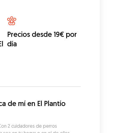
Precios desde 19€ por
El
día
de mí en El Plantío 
 Con 2 cuidadores de perros 