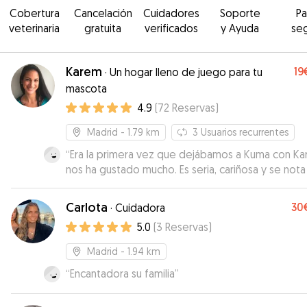
Cobertura
Cancelación
Cuidadores
Soporte
P
veterinaria
gratuita
verificados
y Ayuda
se
Karem
19
·
Un hogar lleno de juego para tu
mascota
4.9
(
72
Reservas
)
Madrid
- 1.79 km
3
Usuarios recurrentes
“
Era la primera vez que dejábamos a Kuma con Ka
nos ha gustado mucho. Es seria, cariñosa y se not
ha cuidado de muchos perros. Tiene terraza y un
parque grande al lado de su casa. Seguramente
Carlota
30
·
Cuidadora
repetiremos cuando tengamos que ir de viaje.
”
5.0
(
3
Reservas
)
Madrid
- 1.94 km
“
Encantadora su familia
”