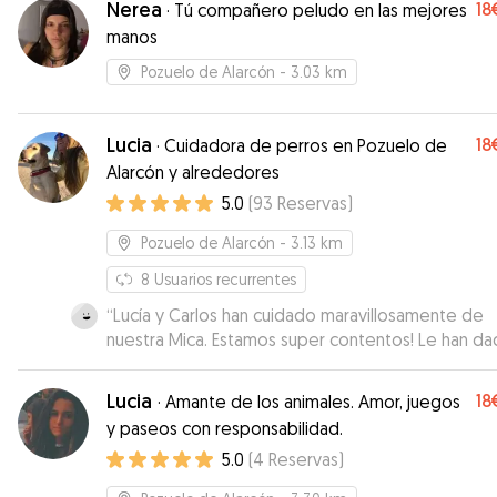
Nerea
18
·
Tú compañero peludo en las mejores
manos
Pozuelo de Alarcón
- 3.03 km
Lucia
18
·
Cuidadora de perros en Pozuelo de
Alarcón y alrededores
5.0
(
93
Reservas
)
Pozuelo de Alarcón
- 3.13 km
8
Usuarios recurrentes
“
Lucía y Carlos han cuidado maravillosamente de
nuestra Mica. Estamos super contentos! Le han d
todas las atenciones posibles (y alguna más) y nos
mantenido informados con fotos y vídeos en tod
Lucia
18
·
Amante de los animales. Amor, juegos
momento. La han mimado como a una princesa y n
y paseos con responsabilidad.
han dejado sola en ningún momento, atendiendo
5.0
(
4
Reservas
)
necesidad que tenía a pesar de ser una perrita m
y algo miedosa. Unos cuidadores estupendos!!
”