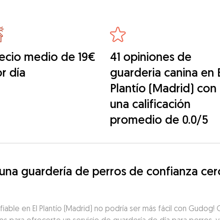
ecio medio de 19€
41 opiniones de
r día
guarderia canina en 
Plantío (Madrid) con
una calificación
promedio de 0.0/5
a guardería de perros de confianza cerca 
fiable en El Plantío (Madrid) no podría ser más fácil con Gudog!