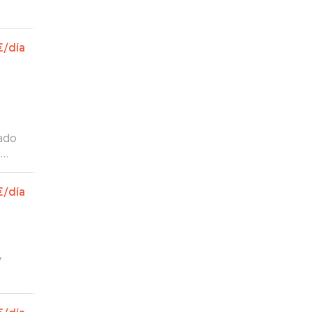
la!
”
€
/día
dado
n
odía
ro
€
/día
y
 en
n