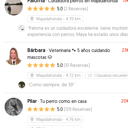
Paloma
15
·
Cuidadora perros en Majadahonda
tranquilo panza arriba junto a Darwin. ¡No es habitu
5.0
(
2
Reservas
)
que duerma cuando no está en casa y menos bo
arriba!😄 Repetiremos siempre que podamos.
”
Majadahonda
- 4.70 km
“
Paloma es un cuidadora excelente, tiene muchís
experiencia con perros. Maya ha estado unos día
ella y ha estado encantada, como en casa. Ademá
mantiene informado en todo momento, mandán
Bárbara
23
·
Veterinaria 🐾 5 años cuidando
vídeos y fotos. He estado muy tranquilo y sin dud
mascotas 🐶
volveré a contar con ella cuando sea necesario. L
5.0
(
10
Reservas
)
recomiendo 100%.
”
Majadahonda
- 4.72 km
1
Usuarios recurren
“
Como siempre, de 10!
”
Pilar
20
·
Tu perro como en casa
5.0
(
129
Reservas
)
Majadahonda
- 4.76 km