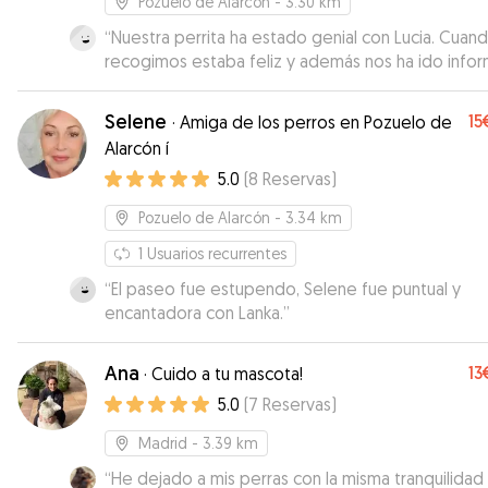
Pozuelo de Alarcón
- 3.30 km
“
Nuestra perrita ha estado genial con Lucia. Cuand
recogimos estaba feliz y además nos ha ido info
de cómo estaba todo el tiempo que ha estado 
ella. Seguro que repetiremos 😊. Gracias Lucia
”
Selene
15
·
Amiga de los perros en Pozuelo de
Alarcón í
5.0
(
8
Reservas
)
Pozuelo de Alarcón
- 3.34 km
1
Usuarios recurrentes
“
El paseo fue estupendo, Selene fue puntual y
encantadora con Lanka.
”
Ana
13
·
Cuido a tu mascota!
5.0
(
7
Reservas
)
Madrid
- 3.39 km
“
He dejado a mis perras con la misma tranquilidad