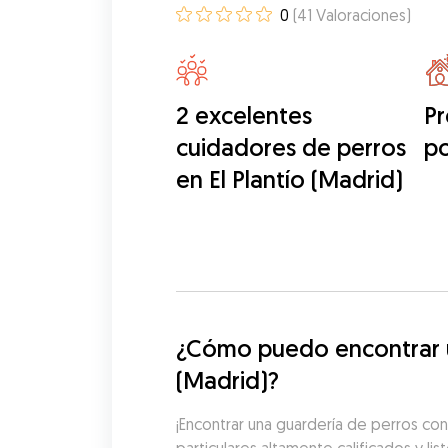
0
(
41
Valoraciones
)
2 excelentes
Pr
cuidadores de perros
po
en El Plantío (Madrid)
¿Cómo puedo encontrar un
(Madrid)?
¡Encontrar una guardería de perros con