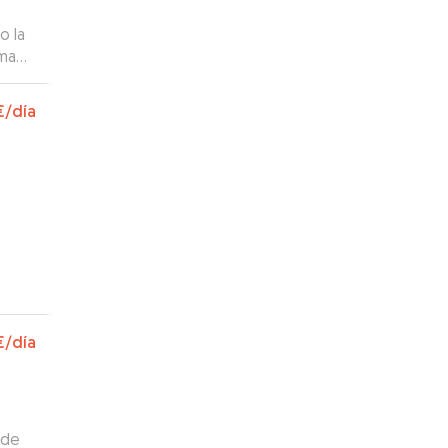
o la
rmado
con
€
/día
€
/día
 de