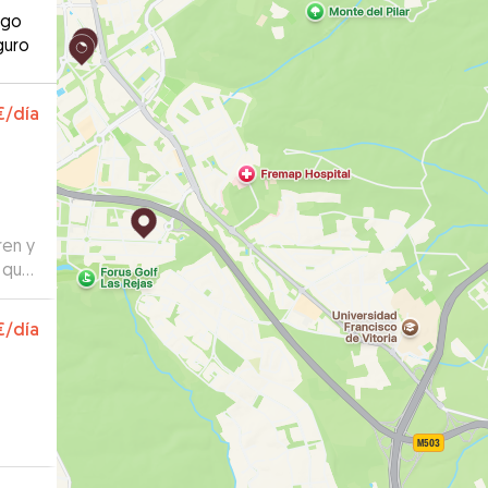
ago
guro
€
/día
ren y
a que
€
/día