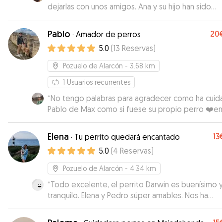
dejarlas con unos amigos. Ana y su hijo han sido
atentos y cariñosos con mis pequeñas. Una maravil
Pablo
20
·
Amador de perros
5.0
(
13
Reservas
)
Pozuelo de Alarcón
- 3.68 km
1
Usuarios recurrentes
“
No tengo palabras para agradecer como ha cui
Pablo de Max como si fuese su propio perro ❤️e
todo momento a estado en contacto y Max no p
haber estado mejor cuidado si buscas que tú per
Elena
13
·
Tu perrito quedará encantado
esté como en casa Pablo es tu cuidado
”
5.0
(
4
Reservas
)
Pozuelo de Alarcón
- 4.34 km
“
Todo excelente, el perrito Darwin es buenísimo 
tranquilo. Elena y Pedro súper amables. Nos ha
sorprendido que Mickey se sintió con ellos como
casa, nos mandaron una foto con él durmiendo ta