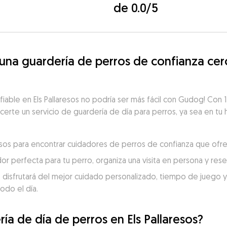
de 0.0/5
a guardería de perros de confianza cerca
fiable en Els Pallaresos no podría ser más fácil con Gudog! Con 1
ecerte un servicio de guardería de día para perros, ya sea en tu 
aresos para encontrar cuidadores de perros de confianza que ofr
dor perfecta para tu perro, organiza una visita en persona y re
 disfrutará del mejor cuidado personalizado, tiempo de juego y c
odo el día.
ía de día de perros en Els Pallaresos?