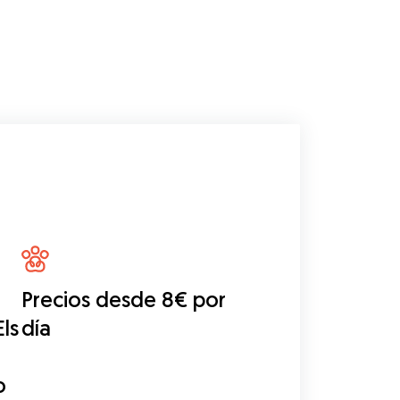
Precios desde 8€ por
ls
día
o