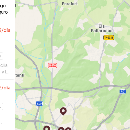
ago
guro
€
/día
s
ilia,
y la
su
€
/día
s