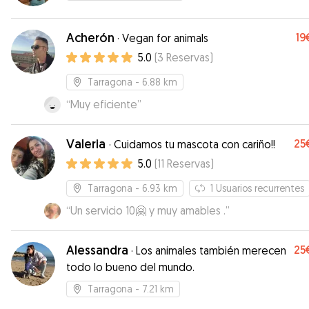
Acherón
19
·
Vegan for animals
5.0
(
3
Reservas
)
Tarragona
- 6.88 km
“
Muy eficiente
”
Valeria
25
·
Cuidamos tu mascota con cariño!!
5.0
(
11
Reservas
)
Tarragona
- 6.93 km
1
Usuarios recurrentes
“
Un servicio 10🤗 y muy amables .
”
Alessandra
25
·
Los animales también merecen
todo lo bueno del mundo.
Tarragona
- 7.21 km