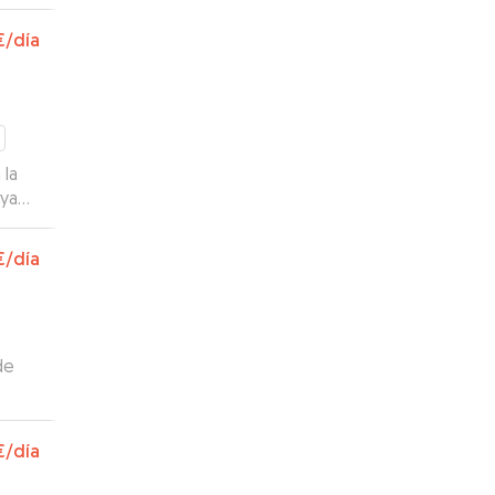
€
/día
 la
aya
uando
€
/día
de
to
€
/día
taba