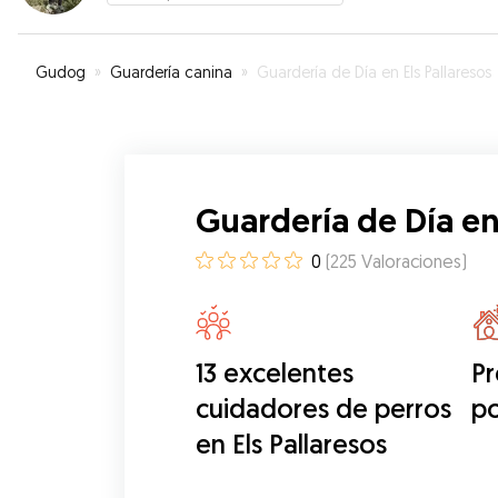
que mi otis estaba feliz ❤️ Ahora las extraña a Gabriela
y su perrita perla 💗
”
Gudog
»
Guardería canina
»
Guardería de Día en Els Pallaresos
Guardería de Día en 
0
(
225
Valoraciones
)
13 excelentes
Pr
cuidadores de perros
po
en Els Pallaresos