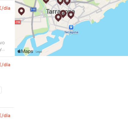
€
/día
uvo
y
anza
€
/día
€
/día