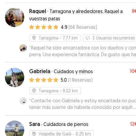
Raquel
8
·
Tarragona y alrededores, Raquel a
vuestras patas
4.9
(
66
Reservas
)
Tarragona
- 7.77 km
3
Usuarios recurrentes
“
Raquel ha sido encantadora con los dueños y con
perra. Una experiencia fantástica. Da gusto que h
personas así para cuidar de nuestras mascotas. C
volvamos a la zona, Raquel será nuestra primera
Gabriela
10
·
Cuidados y mimos
opción
”
5.0
(
1
Reservas
)
Tarragona
- 9.22 km
“
Contacte con Gabriela y estoy encantada no pu
tener más suerte de haberla conocido por aquí!!
desde el primer momento se nota lo auténtica y
cariñosa que es con los animales,en todo momen
Sara
12
·
Cuidadora de perros
me tenía al tanto con fotos videos y contándome
cada día como la estaba pasando mi perro .se no
Vespella de Gaià
- 9.25 km