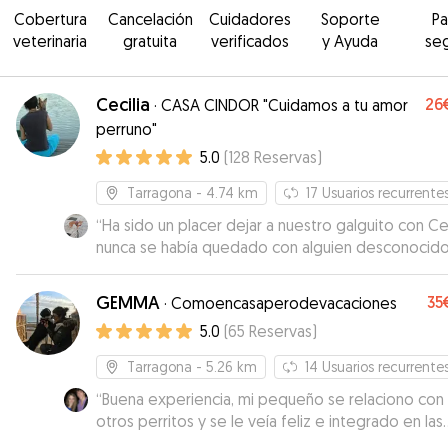
Cobertura
Cancelación
Cuidadores
Soporte
P
veterinaria
gratuita
verificados
y Ayuda
se
Cecilia
26
·
CASA CINDOR "Cuidamos a tu amor
perruno"
5.0
(
128
Reservas
)
Tarragona
- 4.74 km
17
Usuarios recurrente
“
Ha sido un placer dejar a nuestro galguito con Cec
nunca se había quedado con alguien desconocido 
verdad que nos hemos quedado encantados de 
servicio, en todo momento Cecilia nos mantenía
GEMMA
35
·
Comoencasaperodevacaciones
informado con fotos de como estaba nuestro
5.0
(
65
Reservas
)
perrito.... Sin duda lo volveríamos a dejar otra vez con
Cecilia.
”
Tarragona
- 5.26 km
14
Usuarios recurrente
“
Buena experiencia, mi pequeño se relaciono con
otros perritos y se le veía feliz e integrado en las
excursiones. Gemma me mantuvo al corriente de