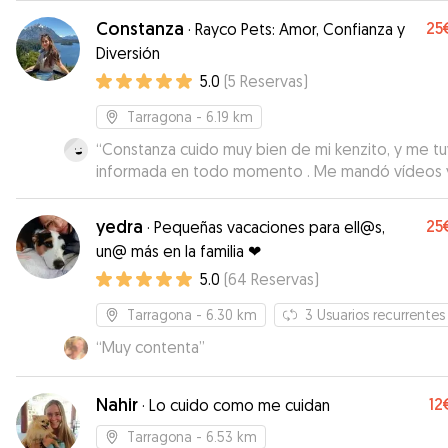
cómo estaba, y me envió fotos y videos a diario.
Constanza
25
·
Rayco Pets: Amor, Confianza y
Recomendable
”
Diversión
5.0
(
5
Reservas
)
Tarragona
- 6.19 km
“
Constanza cuido muy bien de mi kenzito, y me t
informada en todo momento . Me mandó vídeos 
fotos para que estuviera tranquila . Gracias Const
!
”
yedra
25
·
Pequeñas vacaciones para ell@s,
un@ más en la familia ❤
5.0
(
64
Reservas
)
Tarragona
- 6.30 km
3
Usuarios recurrentes
“
Muy contenta
”
Nahir
12
·
Lo cuido como me cuidan
Tarragona
- 6.53 km