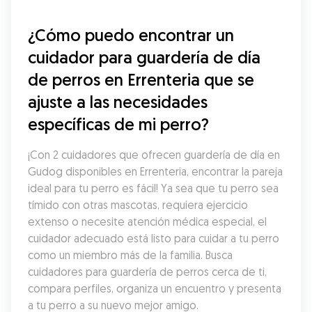
¿Cómo puedo encontrar un 
cuidador para guardería de día 
de perros en Errenteria que se 
ajuste a las necesidades 
específicas de mi perro?
¡Con 2 cuidadores que ofrecen guardería de día en 
Gudog disponibles en Errenteria, encontrar la pareja 
ideal para tu perro es fácil! Ya sea que tu perro sea 
tímido con otras mascotas, requiera ejercicio 
extenso o necesite atención médica especial, el 
cuidador adecuado está listo para cuidar a tu perro 
como un miembro más de la familia. Busca 
cuidadores para guardería de perros cerca de ti, 
compara perfiles, organiza un encuentro y presenta 
a tu perro a su nuevo mejor amigo.