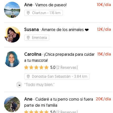
Ane
10€
/día
·
Vamos de paseo!
Oiartzun
- 1.16 km
Susana
12€
/día
·
Amante de los animales ❤️
Errenteria
Carolina
15€
/día
·
¡Chica preparada para cuidar
a tu mascota!
5.0
(
2
Reservas
)
Donostia-San Sebastián
- 3.84 km
“
Todo muy bien.
”
Ane
20€
/día
·
Cuidaré a tu perro como si fuera
parte de mi familia
5.0
(
2
Reservas
)