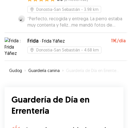
Donostia-San Sebastián
- 3.98 km
“
Perfecto, recogida y entrega. La perro estaba
muy contenta y feliz...me mandó fotos de
paséis por el campo. Todo genial
”
Frida
11€
/día
·
Frida Yáñez
Donostia-San Sebastián
- 4.68 km
Gudog
»
Guardería canina
»
Guardería de Día en Errenteria
Guardería de Día en
Errenteria