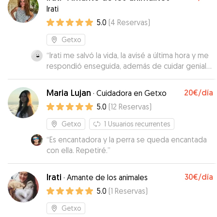
Irati
5.0
(
4
Reservas
)
Getxo
“
Irati me salvó la vida, la avisé a última hora y me
respondió enseguida, además de cuidar genial
de mi perrita tiene una perrita riquísima y
estuvieron jugando así que SUPER!!!!
”
Maria Lujan
20€
/día
·
Cuidadora en Getxo
5.0
(
12
Reservas
)
Getxo
1
Usuarios recurrentes
“
Es encantadora y la perra se queda encantada
con ella. Repetiré.
”
Irati
30€
/día
·
Amante de los animales
5.0
(
1
Reservas
)
Getxo