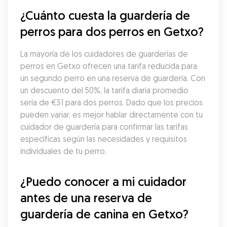
¿Cuánto cuesta la guardería de 
perros para dos perros en Getxo?
La mayoría de los cuidadores de guarderías de 
perros en Getxo ofrecen una tarifa reducida para 
un segundo perro en una reserva de guardería. Con 
un descuento del 50%, la tarifa diaria promedio 
sería de €31 para dos perros. Dado que los precios 
pueden variar, es mejor hablar directamente con tu 
cuidador de guardería para confirmar las tarifas 
específicas según las necesidades y requisitos 
individuales de tu perro.
¿Puedo conocer a mi cuidador 
antes de una reserva de 
guardería de canina en Getxo?