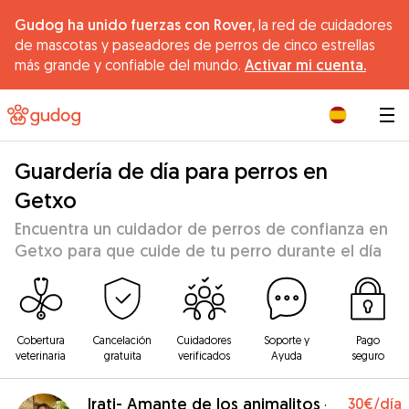
Gudog ha unido fuerzas con Rover,
la red de cuidadores
de mascotas y paseadores de perros de cinco estrellas
más grande y confiable del mundo.
Activar mi cuenta.
|
Guardería de día para perros en
Getxo
Encuentra un cuidador de perros de confianza en
Getxo para que cuide de tu perro durante el día
Cobertura
Cancelación
Cuidadores
Soporte y
Pago
veterinaria
gratuita
verificados
Ayuda
seguro
Irati- Amante de los animalitos
30€
/día
·