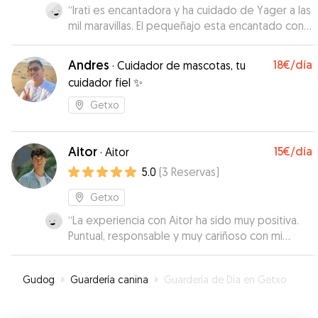
“
Irati es encantadora y ha cuidado de Yager a las
mil maravillas. El pequeñajo esta encantado con
ella y desde el primer día la recibe
emocionadisimo cuando empieza su “guarderia”.
Andres
18€
/día
·
Cuidador de mascotas, tu
Repetiré cada vez que lo necesite
”
cuidador fiel ✨
Getxo
Aitor
15€
/día
·
Aitor
5.0
(
3
Reservas
)
Getxo
“
La experiencia con Aitor ha sido muy positiva.
Puntual, responsable y muy cariñoso con mi
perro. Se nota que le encantan los animales y
que tiene experiencia.
”
Gudog
»
Guardería canina
»
Guardería de Día en Getxo