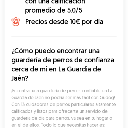
con una calificación
promedio de 5.0/5
Precios desde 10€ por día
¿Cómo puedo encontrar una 
guardería de perros de confianza 
cerca de mí en La Guardia de 
Jaén?
¡Encontrar una guardería de perros confiable en La 
Guardia de Jaén no podría ser más fácil con Gudog! 
Con 13 cuidadores de perros particulares altamente 
calificados y listos para ofrecerte un servicio de 
guardería de día para perros, ya sea en tu hogar o 
en el de ellos. Todo lo que necesitas hacer es: