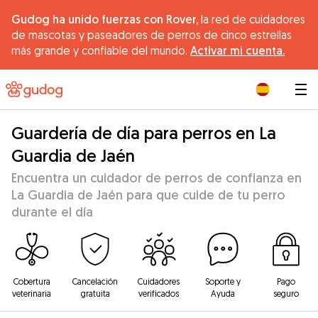
Gudog ha unido fuerzas con Rover,
la red de cuidadores
de mascotas y paseadores de perros de cinco estrellas
más grande y confiable del mundo.
Activar mi cuenta.
|
Guardería de día para perros en La
Guardia de Jaén
Encuentra un cuidador de perros de confianza en
La Guardia de Jaén para que cuide de tu perro
durante el día
Cobertura
Cancelación
Cuidadores
Soporte y
Pago
veterinaria
gratuita
verificados
Ayuda
seguro