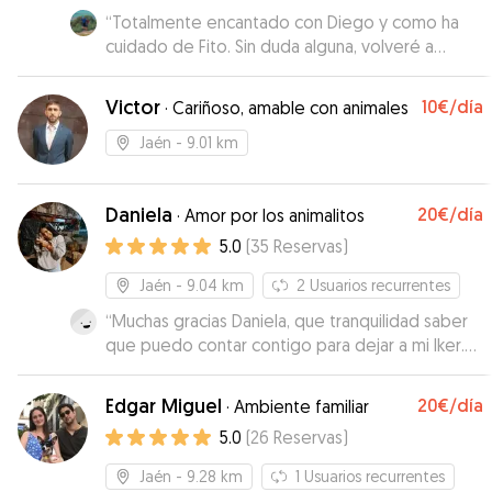
“
Totalmente encantado con Diego y como ha
cuidado de Fito. Sin duda alguna, volveré a
repetir
”
Victor
10€
/día
·
Cariñoso, amable con animales
Jaén
- 9.01 km
Daniela
20€
/día
·
Amor por los animalitos
5.0
(
35
Reservas
)
Jaén
- 9.04 km
2
Usuarios recurrentes
“
Muchas gracias Daniela, que tranquilidad saber
que puedo contar contigo para dejar a mi Iker.
Nos veremos pronto, sin duda volveré a dejarlo
contigo.
”
Edgar Miguel
20€
/día
·
Ambiente familiar
5.0
(
26
Reservas
)
Jaén
- 9.28 km
1
Usuarios recurrentes