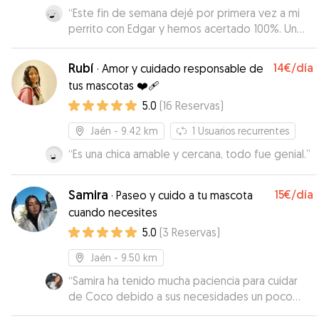
“
Este fin de semana dejé por primera vez a mi
perrito con Edgar y hemos acertado 100%. Un
encanto de persona y se le nota que quiere y
cuida a los animales. Totalmente recomendable,
Rubí
14€
/día
·
Amor y cuidado responsable de
de 10!!!
”
tus mascotas ❤️‍🩹
5.0
(
16
Reservas
)
Jaén
- 9.42 km
1
Usuarios recurrentes
“
Es una chica amable y cercana, todo fue genial.
”
Samira
15€
/día
·
Paseo y cuido a tu mascota
cuando necesites
5.0
(
3
Reservas
)
Jaén
- 9.50 km
“
Samira ha tenido mucha paciencia para cuidar
de Coco debido a sus necesidades un poco
más especiales y su rutina algo estricta. Le dio su