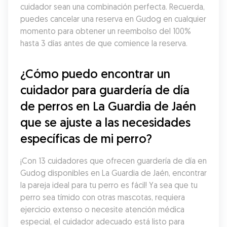
cuidador sean una combinación perfecta. Recuerda, 
puedes cancelar una reserva en Gudog en cualquier 
momento para obtener un reembolso del 100% 
hasta 3 días antes de que comience la reserva.
¿Cómo puedo encontrar un 
cuidador para guardería de día 
de perros en La Guardia de Jaén 
que se ajuste a las necesidades 
específicas de mi perro?
¡Con 13 cuidadores que ofrecen guardería de día en 
Gudog disponibles en La Guardia de Jaén, encontrar 
la pareja ideal para tu perro es fácil! Ya sea que tu 
perro sea tímido con otras mascotas, requiera 
ejercicio extenso o necesite atención médica 
especial, el cuidador adecuado está listo para 