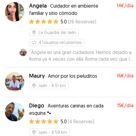
Angela
14€
/día
·
Cuidador en ambiente
familiar y sitio cómodo
5.0
(
26
Reservas
)
La Guardia de Jaén
4
Usuarios recurrentes
“
Ángela es una gran cuidadora. Hemos dejado a
Roma ya 4 veces con ella. Roma cada vez que la
ve se emociona mucho, lo que demuestra el
cariño y la atención que recibe. Se nota que a
Maury
16€
/día
·
Amor por los peluditos
Ángela le gustan los animales y los cuida muy
bien.
”
Jaén
- 8.51 km
Diego
15€
/día
·
Aventuras caninas en cada
esquina 🐾
5.0
(
4
Reservas
)
Jaén
- 8.59 km