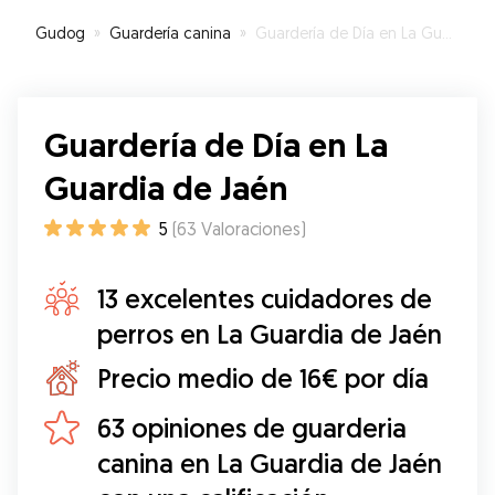
medicación y hemos estado tranquilos porque
Gudog
»
Guardería canina
»
Guardería de Día en La Guardia de Jaén
estaba en buenas manos. Repetiremos si en
algún momento necesitamos que alguien lo
cuide de nuevo. ¡Muchas gracias!
”
Guardería de Día en La
Guardia de Jaén
5
(
63
Valoraciones
)
13 excelentes cuidadores de
perros en La Guardia de Jaén
Precio medio de 16€ por día
63 opiniones de guarderia
canina en La Guardia de Jaén