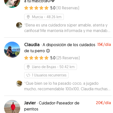
a tu mascota🐶🤎
5.0
(
10
Reservas
)
Murcia
- 48.26 km
“
Elena es una cuidadora súper amable, atenta y
cariñosa! Me mantenía informada y me mandaba
fotos a diario. Estoy segura de que Max habrá
estado como en casa. Repetiremos seguro!
Claudia
15€
/día
·
A disposición de los cuidados
Gracias por todo Elena!
”
de tu perro 😊
5.0
(
25
Reservas
)
Llano de Brujas
- 50.42 km
1
Usuarios recurrentes
“
Que bien se lo ha pasado coco, a jugado
mucho, recomendable 100x100, Claudia muchas
gracias por todo
”
Javier
20€
/día
·
Cuidador-Paseador de
perritos