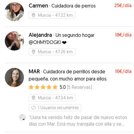
Carmen
25€
/día
·
Cuidadora de perros
Murcia
- 47.22 km
Alejandra
18€
/día
·
Un segundo hogar
@OHMYDOGKI ❤️
Murcia
- 47.26 km
MAR
16€
/día
·
Cuidadora de perrillos desde
pequeña, con mucho amor para ellos.
5.0
(
5
Reservas
)
Murcia
- 47.34 km
1
Usuarios recurrentes
“
Lluna ha venido feliz de pasar de nuevo estos
días con Mar. Está muy tranquila con ella y se
nota que le gusta su compañía . La verdad es