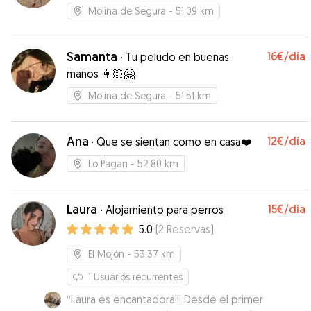
Molina de Segura
- 51.09 km
Samanta
16€
/día
·
Tu peludo en buenas
manos 👩🏻🤗
Molina de Segura
- 51.51 km
Ana
12€
/día
·
Que se sientan como en casa❤️
Lo Pagan
- 52.80 km
Laura
15€
/día
·
Alojamiento para perros
5.0
(
2
Reservas
)
El Mojón
- 53.37 km
1
Usuarios recurrentes
“
Laura es encantadora!!! Desde el primer