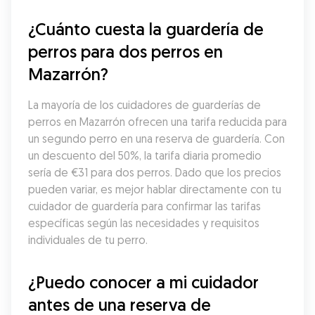
¿Cuánto cuesta la guardería de 
perros para dos perros en 
Mazarrón?
La mayoría de los cuidadores de guarderías de 
perros en Mazarrón ofrecen una tarifa reducida para 
un segundo perro en una reserva de guardería. Con 
un descuento del 50%, la tarifa diaria promedio 
sería de €31 para dos perros. Dado que los precios 
pueden variar, es mejor hablar directamente con tu 
cuidador de guardería para confirmar las tarifas 
específicas según las necesidades y requisitos 
individuales de tu perro.
¿Puedo conocer a mi cuidador 
antes de una reserva de 