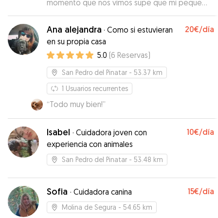
momento que nos vimos supe que mi peque
estaría feliz y cuidado … Nos a tenido
informados de cómo estaba disfrutando con msj
Ana alejandra
20€
/día
·
Como si estuvieran
, fotos y vídeos Estamos muy contentos y
en su propia casa
agradecidos porque Nano a estado sin duda
5.0
(
6
Reservas
)
súper feliz … Mil gracias Laura , eres un sol 🥰😘
🐶
”
San Pedro del Pinatar
- 53.37 km
1
Usuarios recurrentes
“
Todo muy bien!
”
Isabel
10€
/día
·
Cuidadora joven con
experiencia con animales
San Pedro del Pinatar
- 53.48 km
Sofia
15€
/día
·
Cuidadora canina
Molina de Segura
- 54.65 km