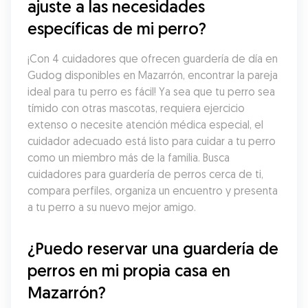
ajuste a las necesidades 
específicas de mi perro?
¡Con 4 cuidadores que ofrecen guardería de día en 
Gudog disponibles en Mazarrón, encontrar la pareja 
ideal para tu perro es fácil! Ya sea que tu perro sea 
tímido con otras mascotas, requiera ejercicio 
extenso o necesite atención médica especial, el 
cuidador adecuado está listo para cuidar a tu perro 
como un miembro más de la familia. Busca 
cuidadores para guardería de perros cerca de ti, 
compara perfiles, organiza un encuentro y presenta 
a tu perro a su nuevo mejor amigo.
¿Puedo reservar una guardería de 
perros en mi propia casa en 
Mazarrón?