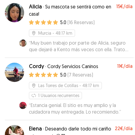
que yo me quedo súper tranquila cuando se
Alicia
15€
/día
·
Su mascota se sentirá como en
queda con ella . Me informa y envía fotos todos
casa!
los días y está disponible y con buena
5.0
(
16
Reservas
)
disposición para cualquier consulta o necesidad
que surja . Gracias Mar!!!
”
Murcia
- 48.17 km
“
Muy buen trabajo por parte de Alicia, seguro
que dejaré a Kento más veces con ella. Trato
personalizado y con información muy fluida.
Gracias Alicia!
”
Cordy
11€
/día
·
Cordy Servicios Caninos
5.0
(
7
Reservas
)
Las Torres de Cotillas
- 48.17 km
1
Usuarios recurrentes
“
Estancia genial. El sitio es muy amplio y la
cuidadora muy entregada. Lo recomiendo.
”
Elena
22€
/día
·
Deseando darle todo mi cariño