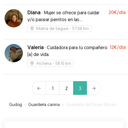
Diana
20€
/día
·
Mujer se ofrece para cuidar
y/o pasear perritos en las
urbanizaciones de Molina
Molina de Segura
- 57.08 km
Valeria
12€
/día
·
Cuidadora para tu compañero
(a) de vida.
Archena
- 58.10 km
1
2
3
Gudog
»
Guardería canina
»
Guardería de Día en Mazarrón