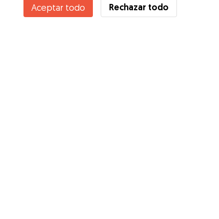
Rechazar todo
Aceptar todo
Servicios
Cómo funciona
Sobre Gudog
Opiniones
Cobertura Veterinaria
Consejos para dueños de perros
Consejos para cuidadores
Hazte cuidador
Blog