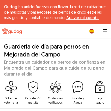
Gudog ha unido fuerzas con Rover,
la red de cuidadores
de mascotas y paseadores de perros de cinco estrellas
más grande y confiable del mundo.
Activar mi cuenta.
|
Guardería de día para perros en
Mejorada del Campo
Encuentra un cuidador de perros de confianza en
Mejorada del Campo para que cuide de tu perro
durante el día
Cobertura
Cancelación
Cuidadores
Soporte y
Pago
veterinaria
gratuita
verificados
Ayuda
seguro