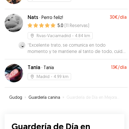
Nats
30€
/día
·
Perro feliz!
5.0
(
11
Reservas
)
Rivas-Vaciamadrid
- 4.84 km
“
Excelente trato, se comunica en todo
momento y te mantiene al tanto de todo, cuidó
de miel perfectamente, ampliamente
recomendable 100%
”
Tania
13€
/día
·
Tania
Madrid
- 4.99 km
Gudog
»
Guardería canina
»
Guardería de Día en Mejorada del Campo
Guardería de Día en