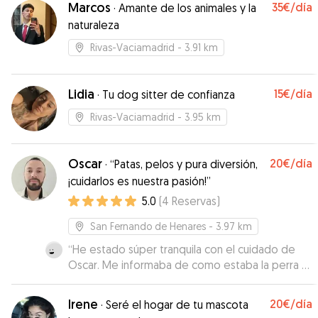
Marcos
35€
/día
·
Amante de los animales y la
naturaleza
Rivas-Vaciamadrid
- 3.91 km
Lidia
15€
/día
·
Tu dog sitter de confianza
Rivas-Vaciamadrid
- 3.95 km
Oscar
20€
/día
·
“Patas, pelos y pura diversión,
¡cuidarlos es nuestra pasión!”
5.0
(
4
Reservas
)
San Fernando de Henares
- 3.97 km
“
He estado súper tranquila con el cuidado de
Oscar. Me informaba de como estaba la perra y
me enviaba fotos. La perra se fué con ellos sin
problema.
”
Irene
20€
/día
·
Seré el hogar de tu mascota