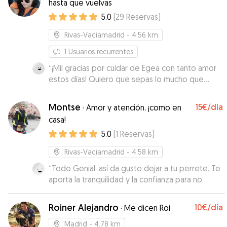
hasta que vuelvas
5.0
(
29
Reservas
)
Rivas-Vaciamadrid
- 4.56 km
1
Usuarios recurrentes
“
¡Mil gracias por cuidar de Egea con tanto amor
estos días! Quiero que sepas lo mucho que
valoro el cariño y la atención que le diste,
especialmente con lo delicado que es su rutina:
Montse
15€
/día
·
Amor y atención, ¡como en
la medicación puntual, los paseos a sus horas. Las
casa!
fotos y videos que me enviaste fueron un
5.0
(
1
Reservas
)
regalo enorme. Cada actualización me
tranquilizaba y me hacía sentir cerca de ella, a
Rivas-Vaciamadrid
- 4.58 km
pesar de la distancia. A sus 14 años, Egea es más
que una mascota: es parte de mi familia, y verla
“
Todo Genial, así da gusto dejar a tu perrete. Te
tan bien cuidada, con esa paciencia y respeto
aporta la tranquilidad y la confianza para no
que le brindaste, me llena el corazón de
preocuparte de nada en tu ausencia
”
gratitud.
”
Roiner Alejandro
10€
/día
·
Me dicen Roi
Madrid
- 4.78 km