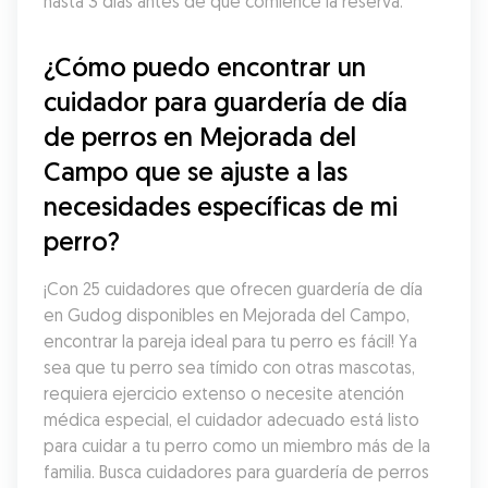
hasta 3 días antes de que comience la reserva.
¿Cómo puedo encontrar un 
cuidador para guardería de día 
de perros en Mejorada del 
Campo que se ajuste a las 
necesidades específicas de mi 
perro?
¡Con 25 cuidadores que ofrecen guardería de día 
en Gudog disponibles en Mejorada del Campo, 
encontrar la pareja ideal para tu perro es fácil! Ya 
sea que tu perro sea tímido con otras mascotas, 
requiera ejercicio extenso o necesite atención 
médica especial, el cuidador adecuado está listo 
para cuidar a tu perro como un miembro más de la 
familia. Busca cuidadores para guardería de perros 