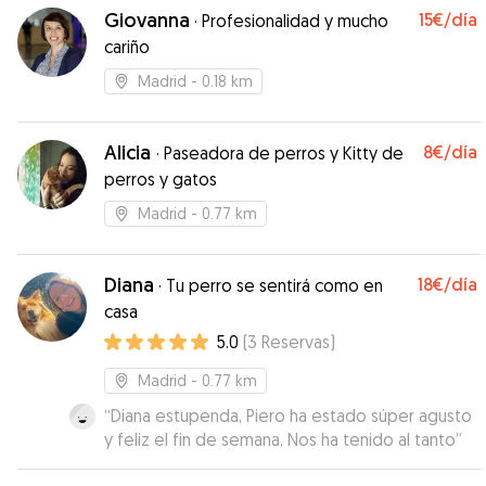
Giovanna
15€
/día
·
Profesionalidad y mucho
cariño
Madrid
- 0.18 km
Alicia
8€
/día
·
Paseadora de perros y Kitty de
perros y gatos
Madrid
- 0.77 km
Diana
18€
/día
·
Tu perro se sentirá como en
casa
5.0
(
3
Reservas
)
Madrid
- 0.77 km
“
Diana estupenda, Piero ha estado súper agusto
y feliz el fin de semana. Nos ha tenido al tanto
”