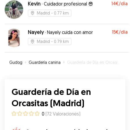
Kevin
14€
/día
·
Cuidador profesional 😎
Madrid
- 0.77 km
Nayely
15€
/día
·
Nayely cuida con amor
Madrid
- 0.79 km
Gudog
»
Guardería canina
»
Guardería de Día en Orcasitas (Madrid)
Guardería de Día en
Orcasitas (Madrid)
0
(
72
Valoraciones
)