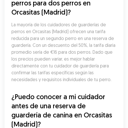
perros para dos perros en 
Orcasitas (Madrid)?
La mayoría de los cuidadores de guarderías de 
perros en Orcasitas (Madrid) ofrecen una tarifa 
reducida para un segundo perro en una reserva de 
guardería. Con un descuento del 50%, la tarifa diaria 
promedio sería de €16 para dos perros. Dado que 
los precios pueden variar, es mejor hablar 
directamente con tu cuidador de guardería para 
confirmar las tarifas específicas según las 
necesidades y requisitos individuales de tu perro.
¿Puedo conocer a mi cuidador 
antes de una reserva de 
guardería de canina en Orcasitas 
(Madrid)?