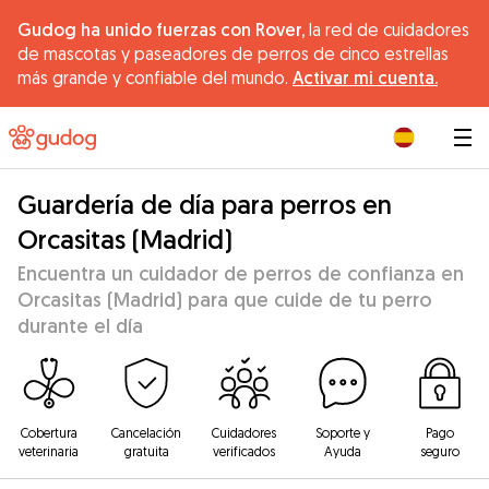
Gudog ha unido fuerzas con Rover,
la red de cuidadores
de mascotas y paseadores de perros de cinco estrellas
más grande y confiable del mundo.
Activar mi cuenta.
|
Guardería de día para perros en
Orcasitas (Madrid)
Encuentra un cuidador de perros de confianza en
Orcasitas (Madrid) para que cuide de tu perro
durante el día
Cobertura
Cancelación
Cuidadores
Soporte y
Pago
veterinaria
gratuita
verificados
Ayuda
seguro