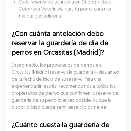
Cada reserva de guardería en Gudog incluye 
Cobertura Veterinaria para tu perro, para una 
tranquilidad adicional.
¿Con cuánta antelación debo 
reservar la guardería de día de 
perros en Orcasitas (Madrid)?
En promedio, los propietarios de perros en 
Orcasitas (Madrid) reservan la guardería 4 días antes 
de la fecha de inicio de su reserva. Para una 
experiencia sin estrés, recomendamos a todos los 
propietarios de perros que confirmen la reserva de 
guardería de su perro lo antes posible, ya que la 
disponibilidad puede terminarse rápidamente.
¿Cuánto cuesta la guardería de 