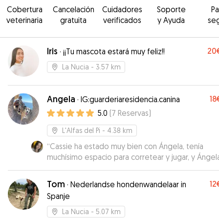
Cobertura
Cancelación
Cuidadores
Soporte
P
veterinaria
gratuita
verificados
y Ayuda
se
Iris
20
·
¡¡Tu mascota estará muy feliz!!
La Nucia
- 3.57 km
Angela
18
·
IG:guarderiaresidencia.canina
5.0
(
7
Reservas
)
L'Alfas del Pi
- 4.38 km
“
Cassie ha estado muy bien con Ángela, tenía
muchísimo espacio para corretear y jugar, y Ánge
ha ido mandando fotos y vídeos todo el tiempo
Tom
12
·
Nederlandse hondenwandelaar in
Spanje
La Nucia
- 5.07 km