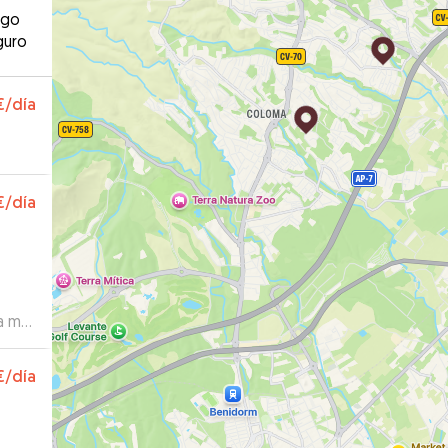
ago
guro
€
/día
€
/día
la me

”
€
/día