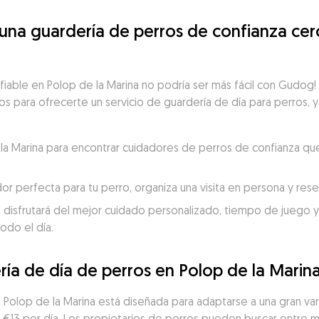
a guardería de perros de confianza cerca
fiable en Polop de la Marina no podría ser más fácil con Gudog!
tos para ofrecerte un servicio de guardería de día para perros, y
e la Marina para encontrar cuidadores de perros de confianza qu
dor perfecta para tu perro, organiza una visita en persona y re
 disfrutará del mejor cuidado personalizado, tiempo de juego y c
odo el día.
ría de día de perros en Polop de la Marin
en Polop de la Marina está diseñada para adaptarse a una gran v
 €13 por día. Los propietarios de perros pueden buscar entre m