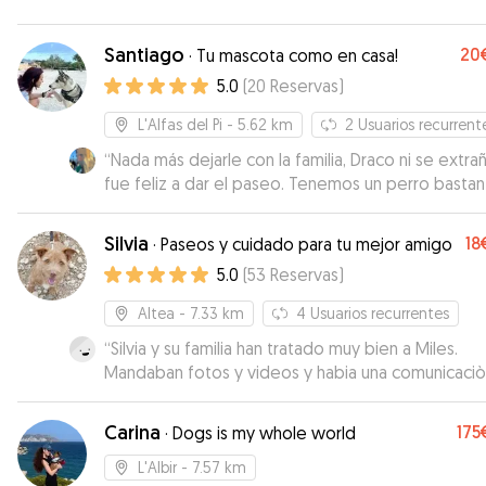
Santiago
20
·
Tu mascota como en casa!
5.0
(
20
Reservas
)
L'Alfas del Pi
- 5.62 km
2
Usuarios recurrent
“
Nada más dejarle con la familia, Draco ni se extra
fue feliz a dar el paseo. Tenemos un perro bastante
nervioso y dentro de lo complicado sabemos qu
estado bien y cuidado en todo momento. Con
Silvia
18
·
Paseos y cuidado para tu mejor amigo
personas así da gusto y confianza dejar a las mas
5.0
(
53
Reservas
)
en buenas manos.
”
Altea
- 7.33 km
4
Usuarios recurrentes
“
Silvia y su familia han tratado muy bien a Miles.
Mandaban fotos y videos y habia una comunicaci
muy buena! Muchs gracias:)
”
Carina
175
·
Dogs is my whole world
L'Albir
- 7.57 km