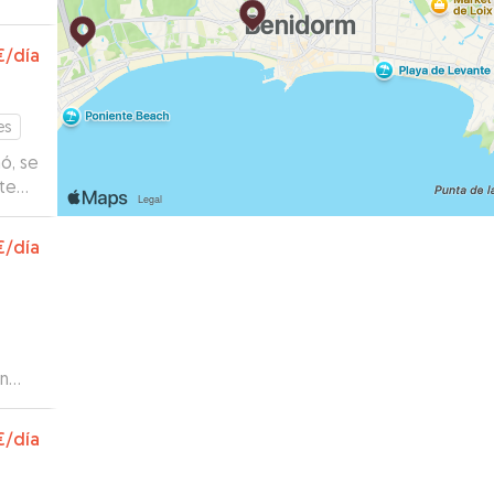
€
/día
es
ñó, se
e ha
€
/día
cotas
òn
€
/día