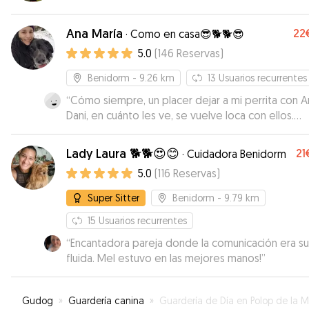
Ana María
22
·
Como en casa😎🐕🐕😎
5.0
(
146
Reservas
)
Benidorm
- 9.26 km
13
Usuarios recurrentes
“
Cómo siempre, un placer dejar a mi perrita con A
Dani, en cuánto les ve, se vuelve loca con ellos.
Siempre contaré con ella :)
”
Lady Laura 🐕🐕😍😊
21
·
Cuidadora Benidorm
5.0
(
116
Reservas
)
Super Sitter
Benidorm
- 9.79 km
15
Usuarios recurrentes
“
Encantadora pareja donde la comunicación era s
fluida. Mel estuvo en las mejores manos!
”
Gudog
»
Guardería canina
»
Guardería de Día en Polop de la Mari