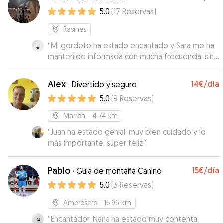
5.0
(
17
Reservas
)
Rasines
“
Mi gordete ha estado encantado y Sara me ha
mantenido informada con mucha frecuencia, sin
duda para repetir! 🥰
”
Alex
14€
/día
·
Divertido y seguro
5.0
(
9
Reservas
)
Marron
- 4.74 km
“
Juan ha estado genial, muy bien cuidado y lo
más importante, súper feliz.
”
Pablo
15€
/día
·
Guía de montaña Canino
5.0
(
3
Reservas
)
Ambrosero
- 15.96 km
“
Encantador, Nana ha estado muy contenta.