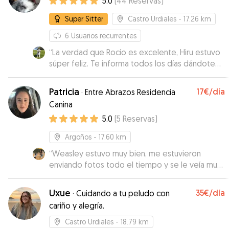
5.0
(
44
Reservas
)
documentos gráficos de la estancia. Creo que
Ringo se lo pasó muy bien, así que seguro que
Super Sitter
Castro Urdiales
- 17.26 km
repetiremos. ¡Gracias Laura!.
”
6
Usuarios recurrentes
“
La verdad que Rocío es excelente, Hiru estuvo
súper feliz. Te informa todos los días dándote
mucha tranquilidad. Recomendadísima !!!
Repetiremos al 1000%
”
Patricia
17€
/día
·
Entre Abrazos Residencia
Canina
5.0
(
5
Reservas
)
Argoños
- 17.60 km
“
Weasley estuvo muy bien, me estuvieron
enviando fotos todo el tiempo y se le veía muy
a gusto
”
Uxue
35€
/día
·
Cuidando a tu peludo con
cariño y alegría.
Castro Urdiales
- 18.79 km