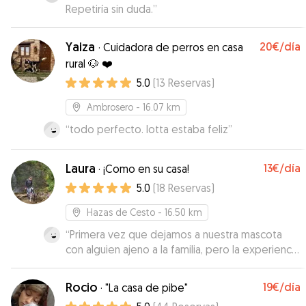
Repetiría sin duda.
”
Yaiza
20€
/día
·
Cuidadora de perros en casa
rural 🐶 ❤️
5.0
(
13
Reservas
)
Ambrosero
- 16.07 km
“
todo perfecto. lotta estaba feliz
”
Laura
13€
/día
·
¡Como en su casa!
5.0
(
18
Reservas
)
Hazas de Cesto
- 16.50 km
“
Primera vez que dejamos a nuestra mascota
con alguien ajeno a la familia, pero la experiencia
no puede ser más positiva. Laura fue muy
amable y atenta en respondernos siempre que
Rocio
19€
/día
·
"La casa de pibe"
le escribimos, además de mandarnos divertidos