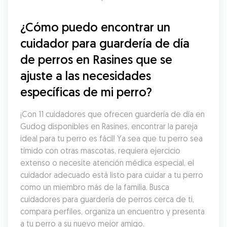
¿Cómo puedo encontrar un 
cuidador para guardería de día 
de perros en Rasines que se 
ajuste a las necesidades 
específicas de mi perro?
¡Con 11 cuidadores que ofrecen guardería de día en 
Gudog disponibles en Rasines, encontrar la pareja 
ideal para tu perro es fácil! Ya sea que tu perro sea 
tímido con otras mascotas, requiera ejercicio 
extenso o necesite atención médica especial, el 
cuidador adecuado está listo para cuidar a tu perro 
como un miembro más de la familia. Busca 
cuidadores para guardería de perros cerca de ti, 
compara perfiles, organiza un encuentro y presenta 
a tu perro a su nuevo mejor amigo.