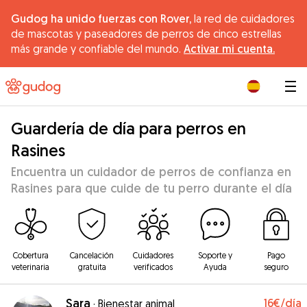
Gudog ha unido fuerzas con Rover,
la red de cuidadores
de mascotas y paseadores de perros de cinco estrellas
más grande y confiable del mundo.
Activar mi cuenta.
|
Guardería de día para perros en
Rasines
Encuentra un cuidador de perros de confianza en
Rasines para que cuide de tu perro durante el día
Cobertura
Cancelación
Cuidadores
Soporte y
Pago
veterinaria
gratuita
verificados
Ayuda
seguro
Sara
16€
/día
·
Bienestar animal