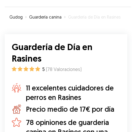
Gudog
»
Guardería canina
»
Guardería de Día en Rasines
Guardería de Día en
Rasines
5
(
78
Valoraciones
)
11 excelentes cuidadores de
perros en Rasines
Precio medio de 17€ por día
78 opiniones de guarderia
canina en Rasines con una