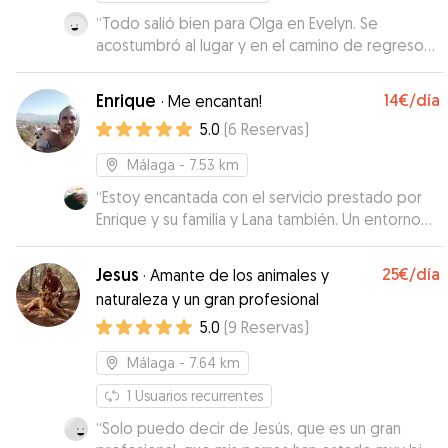
“
Todo salió bien para Olga en Evelyn. Se
acostumbró al lugar y en el camino de regreso
estaba muy tranquila.
”
Enrique
14€
/día
·
Me encantan!
5.0
(
6
Reservas
)
Málaga
- 7.53 km
“
Estoy encantada con el servicio prestado por
Enrique y su familia y Lana también. Un entorno
precioso y muy bien adaptado para que los
perritos se sientan como en casa.
”
Jesus
25€
/día
·
Amante de los animales y
naturaleza y un gran profesional
5.0
(
9
Reservas
)
Málaga
- 7.64 km
1
Usuarios recurrentes
“
Solo puedo decir de Jesús, que es un gran