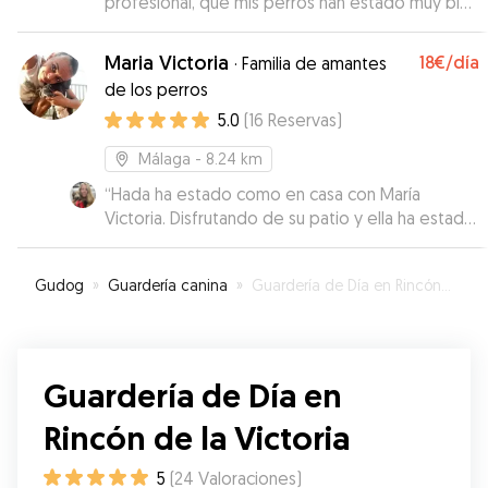
profesional, que mis perros han estado muy bien
atendidos y sin duda volveré a contar con él
para que cuide de mis perretes.
”
Maria Victoria
18€
/día
·
Familia de amantes
de los perros
5.0
(
16
Reservas
)
Málaga
- 8.24 km
“
Hada ha estado como en casa con María
Victoria. Disfrutando de su patio y ella ha estado
pendiente de que no le faltara de nada. Sin
duda repetiría con ella!!
”
Gudog
»
Guardería canina
»
Guardería de Día en Rincón de la Victoria
Guardería de Día en
Rincón de la Victoria
5
(
24
Valoraciones
)