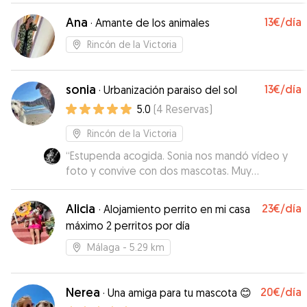
Ana
13€
/día
·
Amante de los animales
Rincón de la Victoria
sonia
13€
/día
·
Urbanización paraiso del sol
5.0
(
4
Reservas
)
Rincón de la Victoria
“
Estupenda acogida. Sonia nos mandó vídeo y
foto y convive con dos mascotas. Muy
agradecidos.
”
Alicia
23€
/día
·
Alojamiento perrito en mi casa
máximo 2 perritos por día
Málaga
- 5.29 km
Nerea
20€
/día
·
Una amiga para tu mascota 😊