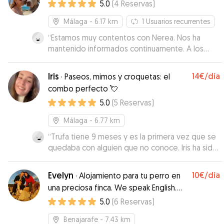
5.0
(
4
Reservas
)
Málaga
- 6.17 km
1
Usuarios recurrentes
“
Estamos muy contentos con Nerea. Nos ha
mantenido informados continuamente. A los
perros se les veía contentos, tanto en casa
como en los paseos. Sin duda repetiremos
”
Iris
14€
/día
·
Paseos, mimos y croquetas: el
combo perfecto 💘
5.0
(
5
Reservas
)
Málaga
- 6.77 km
“
Trufa tiene 9 meses y es la primera vez que se
quedaba con alguien que no conoce. Iris ha sido
súper atenta y paciente con Trufa,
mandándonos vídeos y fotos en todo momento
Evelyn
10€
/día
·
Alojamiento para tu perro en
para que estuviésemos tranquilos. Trufa no se
una preciosa finca. We speak English.
suele fiar mucho de la gente y ha terminado
Wir sprechen Deutsch.
5.0
(
6
Reservas
)
ganándose su confianza y dejándose acariciar.
Muy recomendable, repetiremos seguro
”
Benajarafe
- 7.43 km