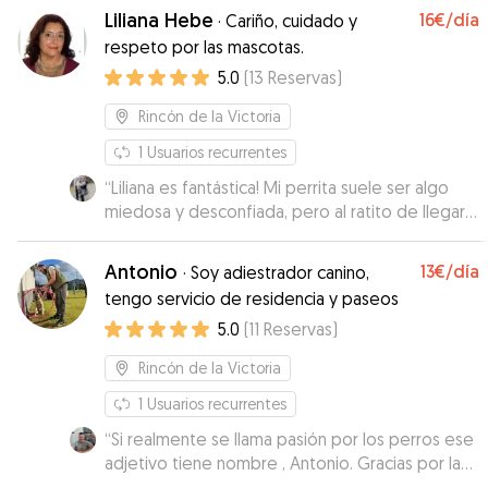
Liliana Hebe
16€
/día
·
Cariño, cuidado y
respeto por las mascotas.
5.0
(
13
Reservas
)
Rincón de la Victoria
1
Usuarios recurrentes
“
Liliana es fantástica! Mi perrita suele ser algo
miedosa y desconfiada, pero al ratito de llegar
ya estaba súper cómoda! :) me ha encantado el
trato que le han dado, muchos paseos, le han
Antonio
13€
/día
·
Soy adiestrador canino,
permitido subirse a un pequeño sofalito junto
tengo servicio de residencia y paseos
con su perrito y además me estuvo mandando
5.0
(
11
Reservas
)
muchísimas fotos y videos! MUY CONTENTA! Sin
duda si vuelvo a Malaga repetiré con ella!
”
Rincón de la Victoria
1
Usuarios recurrentes
“
Si realmente se llama pasión por los perros ese
adjetivo tiene nombre , Antonio. Gracias por la
atención y cariño con el que has cuidado a Sara
”