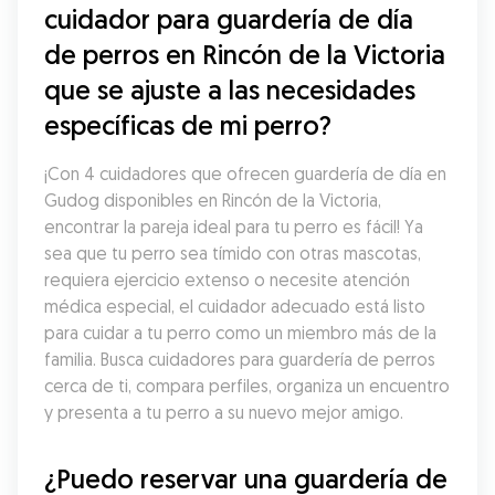
cuidador para guardería de día 
de perros en Rincón de la Victoria 
que se ajuste a las necesidades 
específicas de mi perro?
¡Con 4 cuidadores que ofrecen guardería de día en 
Gudog disponibles en Rincón de la Victoria, 
encontrar la pareja ideal para tu perro es fácil! Ya 
sea que tu perro sea tímido con otras mascotas, 
requiera ejercicio extenso o necesite atención 
médica especial, el cuidador adecuado está listo 
para cuidar a tu perro como un miembro más de la 
familia. Busca cuidadores para guardería de perros 
cerca de ti, compara perfiles, organiza un encuentro 
y presenta a tu perro a su nuevo mejor amigo.
¿Puedo reservar una guardería de 