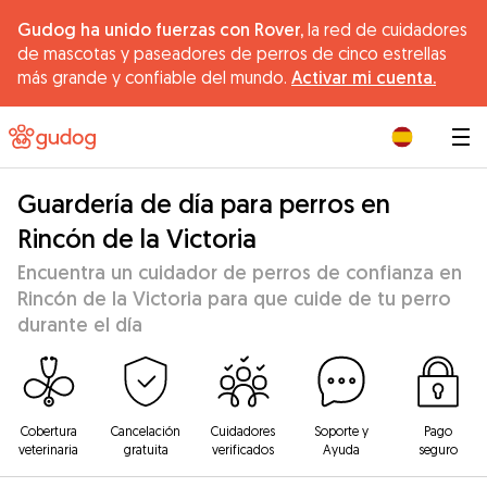
Gudog ha unido fuerzas con Rover,
la red de cuidadores
de mascotas y paseadores de perros de cinco estrellas
más grande y confiable del mundo.
Activar mi cuenta.
|
Guardería de día para perros en
Rincón de la Victoria
Encuentra un cuidador de perros de confianza en
Rincón de la Victoria para que cuide de tu perro
durante el día
Cobertura
Cancelación
Cuidadores
Soporte y
Pago
veterinaria
gratuita
verificados
Ayuda
seguro