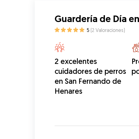
Guardería de Día e
5
(
2
Valoraciones
)
2 excelentes
Pr
cuidadores de perros
po
en San Fernando de
Henares