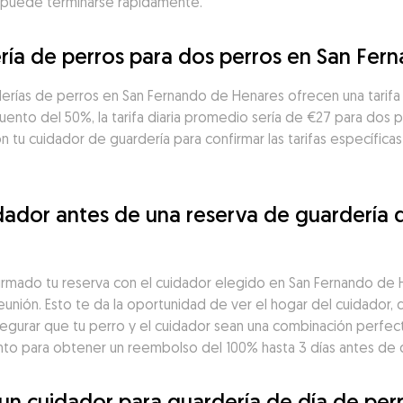
ad puede terminarse rápidamente.
ría de perros para dos perros en San Fe
erías de perros en San Fernando de Henares ofrecen una tarifa
uento del 50%, la tarifa diaria promedio sería de €27 para dos 
n tu cuidador de guardería para confirmar las tarifas específicas
ador antes de una reserva de guardería d
firmado tu reserva con el cuidador elegido en San Fernando de
unión. Esto te da la oportunidad de ver el hogar del cuidador, d
segurar que tu perro y el cuidador sean una combinación perfect
o para obtener un reembolso del 100% hasta 3 días antes de 
n cuidador para guardería de día de perr