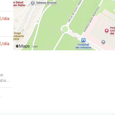
€
/día
€
/día
ar.
iaba
es