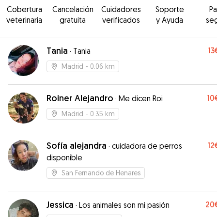
Cobertura
Cancelación
Cuidadores
Soporte
P
veterinaria
gratuita
verificados
y Ayuda
se
Tania
13
·
Tania
Madrid
- 0.06 km
Roiner Alejandro
10
·
Me dicen Roi
Madrid
- 0.35 km
Sofía alejandra
12
·
cuidadora de perros
disponible
San Fernando de Henares
Jessica
20
·
Los animales son mi pasión