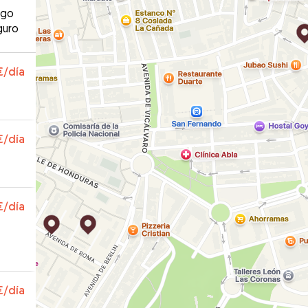
ago
guro
€
/día
€
/día
€
/día
€
/día