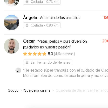
Coslada
- 0.73 km
Ángela
15
·
Amante de los animales
Coslada
- 0.80 km
Oscar
20
·
“Patas, pelos y pura diversión,
¡cuidarlos es nuestra pasión!”
5.0
(
4
Reservas
)
San Fernando de Henares
“
He estado súper tranquila con el cuidado de Osc
Me informaba de como estaba la perra y me env
fotos. La perra se fué con ellos sin problema.
”
Gudog
»
Guardería canina
»
Guardería de Día en San Fernando de Henar