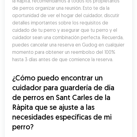
la Ràpita, recomendamos a todos los propietarios 
de perros organizar una reunión. Esto te da la 
oportunidad de ver el hogar del cuidador, discutir 
detalles importantes sobre los requisitos de 
cuidado de tu perro y asegurar que tu perro y el 
cuidador sean una combinación perfecta. Recuerda, 
puedes cancelar una reserva en Gudog en cualquier 
momento para obtener un reembolso del 100% 
hasta 3 días antes de que comience la reserva.
¿Cómo puedo encontrar un 
cuidador para guardería de día 
de perros en Sant Carles de la 
Ràpita que se ajuste a las 
necesidades específicas de mi 
perro?