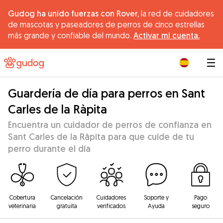
Gudog ha unido fuerzas con Rover,
la red de cuidadores
de mascotas y paseadores de perros de cinco estrellas
más grande y confiable del mundo.
Activar mi cuenta.
|
Guardería de día para perros en Sant
Carles de la Ràpita
Encuentra un cuidador de perros de confianza en
Sant Carles de la Ràpita para que cuide de tu
perro durante el día
Cobertura
Cancelación
Cuidadores
Soporte y
Pago
veterinaria
gratuita
verificados
Ayuda
seguro