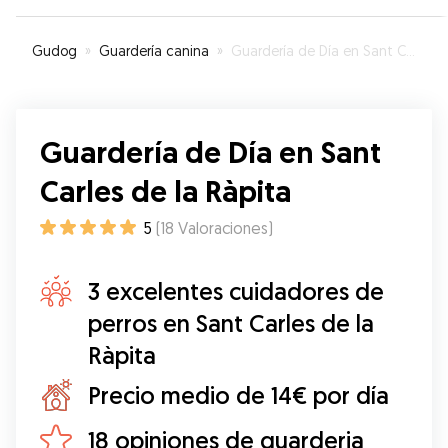
necesites
experirncia ha sido muy buena. Desde el primer
”
momento Patricia ha mostrado interes por
Gudog
»
Guardería canina
»
Guardería de Día en Sant Carles de la Ràpita
nuestra perra y sus costumbres, para adaptarse
a ella. Además ha sido muy flexible para
ajustarse a nuestros horarios y ha venido a
recoger a Lía hasta la misma puerta del area de
Guardería de Día en Sant
autocaravanas. Muy recomendable
”
Carles de la Ràpita
5
(
18
Valoraciones
)
3 excelentes cuidadores de
perros en Sant Carles de la
Ràpita
Precio medio de 14€ por día
18 opiniones de guarderia