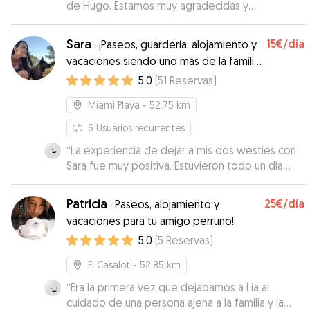
de Hugo. Estamos muy agradecidas y
contentas.
”
Sara
15€
/día
·
¡Paseos, guardería, alojamiento y
vacaciones siendo uno más de la familia!
!Amantes de los animales!
5.0
(
51
Reservas
)
Miami Playa
- 52.75 km
6
Usuarios recurrentes
“
La experiencia de dejar a mis dos westies con
Sara fue muy positiva. Estuvieron todo un dia
entero a su cargo y todo transcurrió con total
normalidad. Los encontré contentos y relajados
Patricia
25€
/día
·
Paseos, alojamiento y
lo que demuestra el buen trato y cuidado que
vacaciones para tu amigo perruno!
recibieron. Sin duda una experiencia que
5.0
(
5
Reservas
)
repetiria. Sara es una persona simpática y muy
agradable que quiere mucho a los animales, con
El Casalot
- 52.85 km
experiencia en su cuidado y una cosa que
aprecio mucho es que es muy cercana y esta
“
Era la primera vez que dejabamos a Lía al
abierta al contacto todas las veces que lo
cuidado de una persona ajena a la familia y la