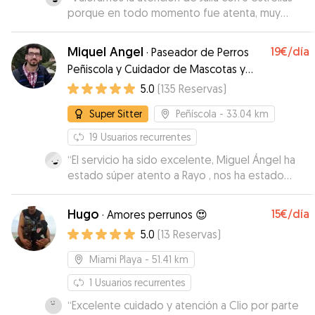
porque en todo momento fue atenta, muy
simpatica y nos ofreció todo tipo detalles.
Durante la estancia todo fuerón atenciones para
Miquel Angel
19€
/día
·
Paseador de Perros
la perrita y enviando información continuamente.
Peñiscola y Cuidador de Mascotas y
Desde luego es para repetir. Sin ningúna duda…
adiestramiento básico.
5.0
(
135
Reservas
)
Gracias!! 👏🤗
”
Super Sitter
Peñíscola
- 33.04 km
19
Usuarios recurrentes
“
El servicio ha sido excelente, Miguel Ángel ha
estado súper atento a Rayo , nos ha estado
mandado fotos y vídeos en todo momento ,
explicándonos como el día a día con el ... Ojalá
Hugo
15€
/día
·
Amores perrunos 😍
hubiera más personas como el , siempre servicial
5.0
(
13
Reservas
)
.. lo recomiendo 100x100
”
Miami Playa
- 51.41 km
1
Usuarios recurrentes
“
Excelente cuidado y atención a Clio por parte