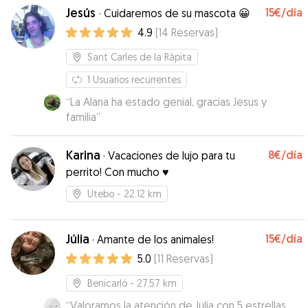
Jesús
15€
/día
·
Cuidaremos de su mascota 😀
4.9
(
14
Reservas
)
Sant Carles de la Ràpita
1
Usuarios recurrentes
“
La Alana ha estado genial, gracias Jesus y
familia
”
Karina
8€
/día
·
Vacaciones de lujo para tu
perrito! Con mucho ♥️
Utebo
- 22.12 km
Júlia
15€
/día
·
Amante de los animales!
5.0
(
11
Reservas
)
Benicarló
- 27.57 km
“
Valoramos la atención de Julia con 5 estrellas