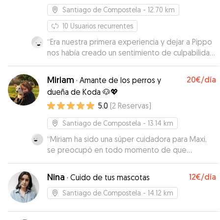
Santiago de Compostela
- 12.70 km
10
Usuarios recurrentes
“
Era nuestra primera experiencia y dejar a Pippo
nos había creado un sentimiento de culpabilidad
y abandono muy grande, pero con las fotos y
vídeos que íbamos recibiendo nos sentíamos
Miriam
20€
/día
·
Amante de los perros y
cada vez más tranquilos. Cuando lo recogimos y
dueña de Koda 🐶💖
conocimos a Maria nos dimos cuenta de lo a
5.0
(
2
Reservas
)
gusto que había estado y lo bien cuidado.
También gracias a su marido que nos recibió y
Santiago de Compostela
- 13.14 km
acompañó muy amablemente. Desde luego que
en caso de necesitarlo, repetiremos con ellos.
“
Miriam ha sido una súper cuidadora para Maxi,
Gracias por todo
se preocupó en todo momento de que
”
estuviese bien, tanto en los paseos como en
casa. Muy responsable y cariñosa. Muchas
Nina
12€
/día
·
Cuido de tus mascotas
gracias!
”
Santiago de Compostela
- 14.12 km