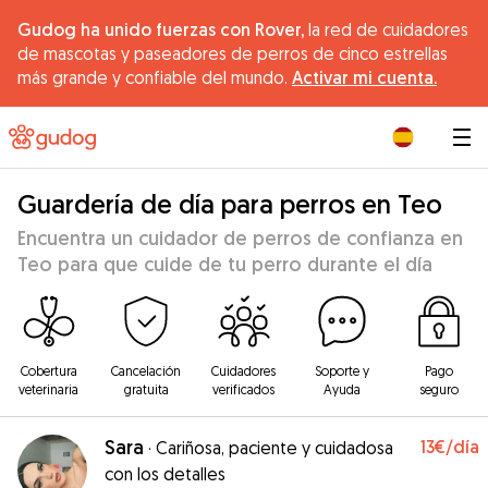
Gudog ha unido fuerzas con Rover,
la red de cuidadores
de mascotas y paseadores de perros de cinco estrellas
más grande y confiable del mundo.
Activar mi cuenta.
|
Guardería de día para perros en Teo
Encuentra un cuidador de perros de confianza en
Teo para que cuide de tu perro durante el día
Cobertura
Cancelación
Cuidadores
Soporte y
Pago
veterinaria
gratuita
verificados
Ayuda
seguro
Sara
13€
/día
·
Cariñosa, paciente y cuidadosa
con los detalles