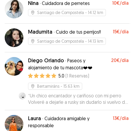
Nina
10€
/día
·
Cuidadora de perretes
Santiago de Compostela
- 14.12 km
Madumita
15€
/día
·
Cuido de tus perrijos!!
Santiago de Compostela
- 14.13 km
Diego Orlando
20€
/día
·
Paseos y
alojamiento de tu mascota❤️❤️
5.0
(
1
Reservas
)
Bertamiráns
- 15.63 km
“
Un chico encantador y cariñoso con mi perro
Volveré a dejarle a rusky sin dudarlo si vuelvo de
viaje Super contenta con el servicio
”
Laura
13€
/día
·
Cuidadora amigable y
responsable