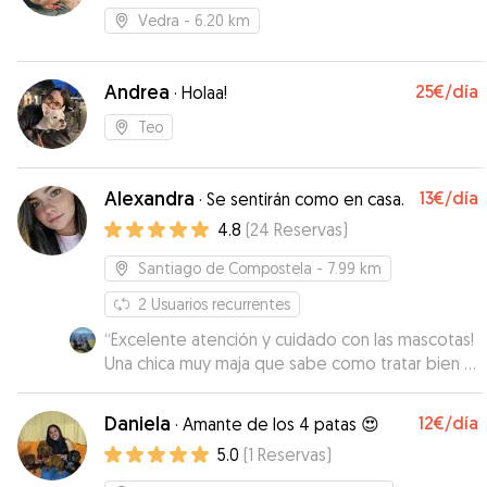
Vedra
- 6.20 km
Andrea
25€
/día
·
Holaa!
Teo
Alexandra
13€
/día
·
Se sentirán como en casa.
4.8
(
24
Reservas
)
Santiago de Compostela
- 7.99 km
2
Usuarios recurrentes
“
Excelente atención y cuidado con las mascotas!
Una chica muy maja que sabe como tratar bien a
los animales! No podemos estar más contentos,
Los recomendamos al 100%. Repetiremos!
”
Daniela
12€
/día
·
Amante de los 4 patas 😍
5.0
(
1
Reservas
)