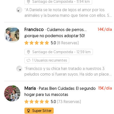
Santiago de Compostela
- 11.94 km
“
A Daniela se le nota de lejos el amor por los
animales y la buena mano que tiene con ellos. Sin
dudarlo, contaré con ella en futuras ocasiones.
”
Francisco
14€
/día
·
Cuidamos de perros…
¡porque no podemos adoptar 50!
5.0
(
8
Reservas
)
Santiago de Compostela
- 12.59 km
1
Usuarios recurrentes
“
Francisco y su chica han tratado a nuestros 3
peludos como si fueran suyos. Ha sido un placer
tenerlos de cuidadores. Millones de gracias!!!
”
María
15€
/día
·
Patas Bien Cuidadas: El segundo
hogar para tus mascotas
5.0
(
73
Reservas
)
Super Sitter