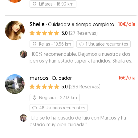
Liñares
- 16.93 km
Sheila
10€
/día
·
Cuidadora a tiempo completo
5.0
(
27
Reservas
)
Rellas
- 19.56 km
1
Usuarios recurrentes
“
100% recomendable. Dejamos a nuestros dos
perros y han estado super atendidos. Sheila es
super agradable y atenta. Nos mando fotos y
videos y a los perros se les veía felices. Sin duda
marcos
16€
/día
·
Cuidador
volveremos a contar con ella
”
5.0
(
293
Reservas
)
Negreira
- 22.13 km
48
Usuarios recurrentes
“
Lilo se lo ha pasado de lujo con Marcos y ha
estado muy bien cuidada.
”