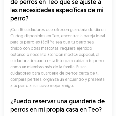
de perros en Teo que se ajuste a 
las necesidades específicas de mi 
perro?
¡Con 16 cuidadores que ofrecen guardería de día en 
Gudog disponibles en Teo, encontrar la pareja ideal 
para tu perro es fácil! Ya sea que tu perro sea 
tímido con otras mascotas, requiera ejercicio 
extenso o necesite atención médica especial, el 
cuidador adecuado está listo para cuidar a tu perro 
como un miembro más de la familia. Busca 
cuidadores para guardería de perros cerca de ti, 
compara perfiles, organiza un encuentro y presenta 
a tu perro a su nuevo mejor amigo.
¿Puedo reservar una guardería de 
perros en mi propia casa en Teo?