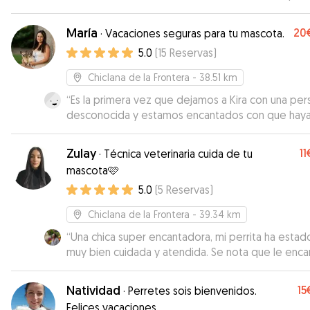
Repetiremos.
”
María
20
·
Vacaciones seguras para tu mascota.
5.0
(
15
Reservas
)
Chiclana de la Frontera
- 38.51 km
“
Es la primera vez que dejamos a Kira con una pe
desconocida y estamos encantados con que haya
con María, transmite mucha confianza. Ha cuidado
bien de ella, si volvemos a Chiclana repetimos.
”
Zulay
11
·
Técnica veterinaria cuida de tu
mascota🩷
5.0
(
5
Reservas
)
Chiclana de la Frontera
- 39.34 km
“
Una chica super encantadora, mi perrita ha estad
muy bien cuidada y atendida. Se nota que le enca
los animales, me ha estado mandando fotos y vi
de los paseos. Sin duda volveré a repetir con ella
Natividad
15
·
Perretes sois bienvenidos.
cuando lo necesite.
”
Felices vacaciones