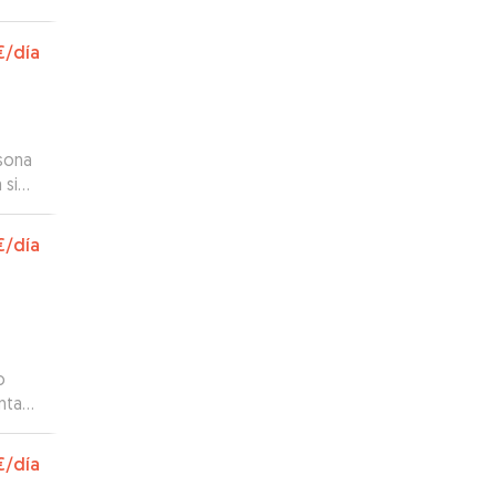
€
/día
rsona
 sido
 muy
€
/día
o
ntan
deos
€
/día