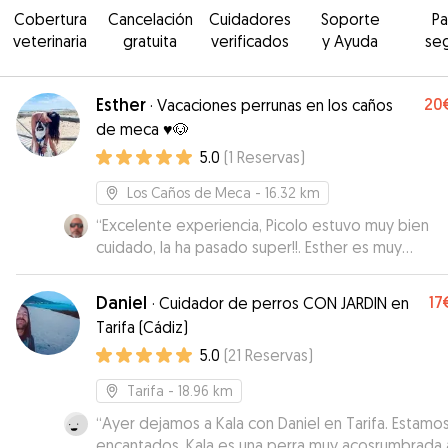
Cobertura
Cancelación
Cuidadores
Soporte
P
veterinaria
gratuita
verificados
y Ayuda
se
Esther
20
·
Vacaciones perrunas en los caños
de meca ♥️🐶
5.0
(
1
Reservas
)
Los Caños de Meca
- 16.32 km
“
Excelente experiencia, Picolo estuvo muy bien
cuidado, la ha pasado super!!. Esther es muy
responsable y amorosa; el lugar es muy adecuado
Repetiremos!!!!
”
Daniel
17
·
Cuidador de perros CON JARDIN en
Tarifa (Cádiz)
5.0
(
21
Reservas
)
Tarifa
- 18.96 km
“
Ayer dejamos a Kala con Daniel en Tarifa. Estamo
encantados. Kala es una perra muy acosrumbrada 