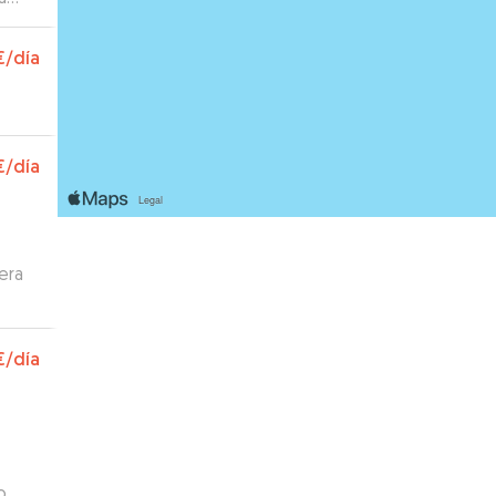
a
uy
€
/día
€
/día
era
€
/día
o