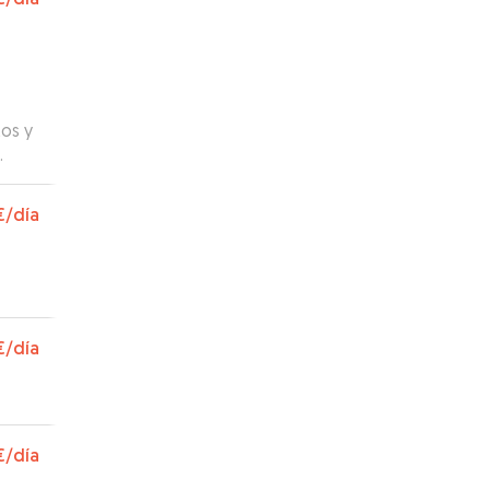
tos y
€
/día
€
/día
€
/día