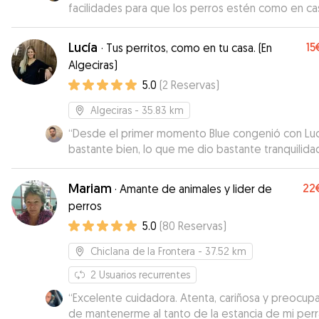
facilidades para que los perros estén como en cas
Total tranquilidad, gracias por todo!!!! 😊
”
Lucía
15
·
Tus perritos, como en tu casa. (En
Algeciras)
5.0
(
2
Reservas
)
Algeciras
- 35.83 km
“
Desde el primer momento Blue congenió con Luc
bastante bien, lo que me dio bastante tranquilida
que estaba tan agusto en su casa. Lucia me envió
videos y fotos todos los días para hacerme saber
Mariam
22
·
Amante de animales y lider de
como estaba. La recomiendo y volvería a dejarla 
perros
ella! Gracias Lucia !
”
5.0
(
80
Reservas
)
Chiclana de la Frontera
- 37.52 km
2
Usuarios recurrentes
“
Excelente cuidadora. Atenta, cariñosa y preocup
de mantenerme al tanto de la estancia de mi perr