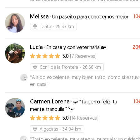
nosotros, muy apegada. Siempre va coj nosotros 
todas partes. Al cogerla la perra estaba feliz, y m
Melissa
10
·
Un paseito para conocernos mejor
muy tranquila. Daniel además es encantador, una
persona muy tranquila y muy muy amable.
”
Tarifa
- 25.37 km
Lucía
20
·
En casa y con veterinaria 🏡
5.0
(
7
Reservas
)
Conil de la Frontera
- 26.66 km
“
A sido excelente, muy buen trato, como si estuvi
en casa
”
Carmen Lorena
10
·
🐶 "Tu perro feliz, tu
mente tranquila." 🐾
5.0
(
14
Reservas
)
Algeciras
- 34.84 km
“
Trato excelente, muy atenta, puntual y un cuidad