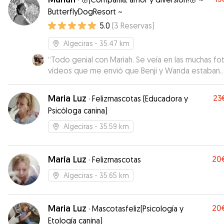
ButterflyDogResort ~
5.0
(
3
Reservas
)
Algeciras
- 35.47 km
“
Todo genial con Mariah. Se veía en las muchas fo
vídeos que me envió que Benji y Wanda estaban
encantados de estar con ella. ¡Un 10 en todo!
”
Maria Luz
23
·
Felizmascotas (Educadora y
Psicóloga canina)
Algeciras
- 35.59 km
María Luz
20
·
Felizmascotas
Algeciras
- 35.65 km
Maria Luz
20
·
Mascotasfeliz(Psicología y
Etología canina)