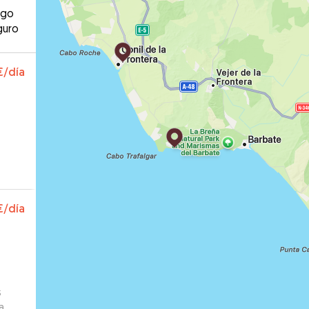
ago
guro
€
/día
.
€
/día
s
a