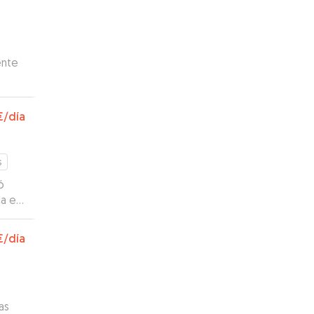
ente
€
/día
s
ó
la en
r
erra
€
/día
as