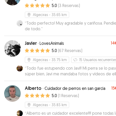
5.0
(
3
Reservas
)
Algeciras
- 35.65 km
“
Todo perfecto! Muy agradable y cariñosa. Pendi
de todo.
”
Javier
14
·
LovesAnimals
5.0
(
67
Reservas
)
Algeciras
- 35.75 km
15
Usuarios recurrente
“
Todo fue estupendo con Javi!! Mi perra se lo pas
súper bien, Javi me mandaba fotos y vídeos de el
el parque de perros y en la calle y se le veía súpe
feliz y tranquila. Además tenía que recoger a mi p
Alberto
15
·
Cuidador de perros en san garcia
en casa y sin ningún problema, y acudió más que
5.0
(
1
Reservas
)
puntual. Recomiendo totalmente. 😊
”
Algeciras
- 35.83 km
“
Alberto es un cuidador excelente!!!! pone todas l