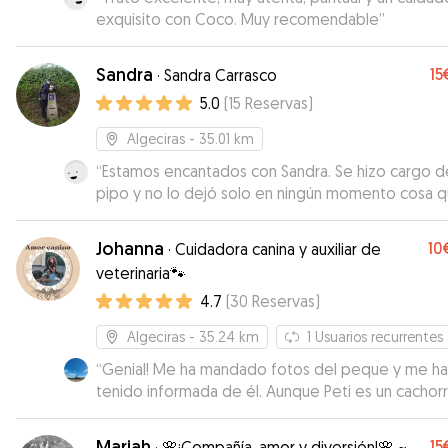
exquisito con Coco. Muy recomendable
”
Sandra
15
·
Sandra Carrasco
5.0
(
15
Reservas
)
Algeciras
- 35.01 km
“
Estamos encantados con Sandra. Se hizo cargo d
pipo y no lo dejó solo en ningún momento cosa 
era muy importante para nosotros debido a su
ansiedad por separación. Nos mandó muchísimas 
Johanna
10
·
Cuidadora canina y auxiliar de
y vídeos y pudimos ver lo a gusto que estaba. Inc
veterinaria🐾
consiguió que se llevase bien con su gato. Estam
4.7
(
30
Reservas
)
encantados. Sin duda repetiremos!!
”
Algeciras
- 35.24 km
1
Usuarios recurrentes
“
Genial! Me ha mandado fotos del peque y me ha
tenido informada de él. Aunque Peti es un cachorr
todavía ha sabido adaptarse muy bien con Johana 
familia 🥰
”
Mariah
15
·
🌸¡Compañía, amor y diversión!🌸 ~