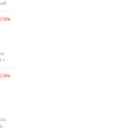
a!!!
€
/día
ia
d ver
€
/día
con
ada
a.