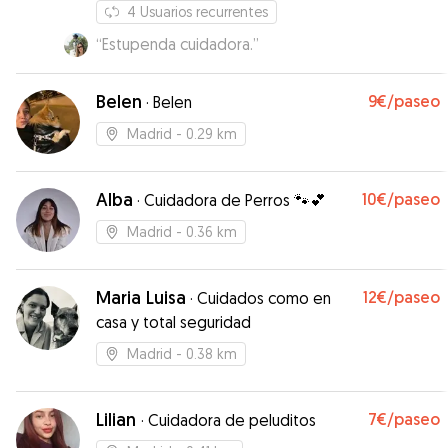
4
Usuarios recurrentes
“
Estupenda cuidadora.
”
Belen
9€
/paseo
·
Belen
Madrid
- 0.29 km
Alba
10€
/paseo
·
Cuidadora de Perros 🐾💕
Madrid
- 0.36 km
Maria Luisa
12€
/paseo
·
Cuidados como en
casa y total seguridad
Madrid
- 0.38 km
Lilian
7€
/paseo
·
Cuidadora de peluditos