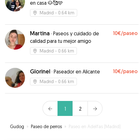
en casa 🐶🥰🩵
Madrid
- 0.64 km
Martina
10€
/paseo
·
Paseos y cuidado de
calidad para tu mejor amigo
Madrid
- 0.66 km
Glorinel
10€
/paseo
·
Paseador en Alicante
Madrid
- 0.66 km
1
2
Gudog
»
Paseo de perros
»
Paseo en Adelfas (Madrid)