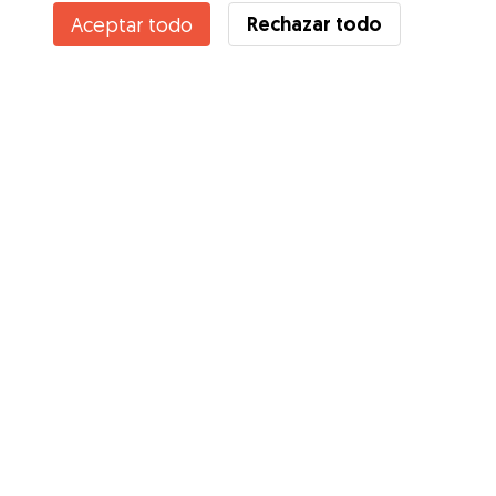
Rechazar todo
Aceptar todo
Servicios
Cómo funciona
Sobre Gudog
Opiniones
Cobertura Veterinaria
Consejos para dueños de perros
Consejos para cuidadores
Hazte cuidador
Blog