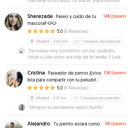
mantiene informados. Un placer, ¡repetiremos!
”
Sherezade
14€
/paseo
·
Paseo y cuido de tu
mascota!! 🐶🐱
5.0
(
6
Reservas
)
Madrid
- 0.60 km
1
Usuarios recurrentes
“
De nuevo muy contentos con los cuidados,
tratan a Lola como una más de la familia. Y Lola
feliz quedándose en casa de Sherezade y
Maribel. Repetiremos!
”
Cristina
12€
/paseo
·
Paseador de perros ¡Estoy
lista para compartir con tu peludo!
📍 Pacífico - Av. Ciudad de Barcelona
5.0
(
6
Reservas
)
Madrid
- 0.61 km
1
Usuarios recurrentes
“
Siempre es excelente repito mucho
”
Alejandro
6€
/paseo
·
Tu perrito estará como