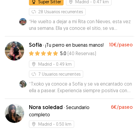
Super Sitter
Madrid
- 0.47 km
28
Usuarios recurrentes
“
He vuelto a dejar a mi Rita con Nieves, esta vez
una semana. Ella ya conoce el sitio, se va
directamente para su piso loca de contenta y yo
no me puedo ir más tranquila de viaje. Me
Sofía
10€
/paseo
·
¡Tu perro en buenas manos!
manda fotos e info de ella a diario. La
5.0
(
40
Reservas
)
recomiendo 100%. ¡Gracias y hasta la próxima!
”
Madrid
- 0.49 km
7
Usuarios recurrentes
“
Txoko ya conoce a Sofía y se va encantado con
ella a pasear. Experiencia siempre positiva con
Sofía. Seguiremos contando con ella
”
Nora soledad
6€
/paseo
·
Secundario
completo
Madrid
- 0.50 km