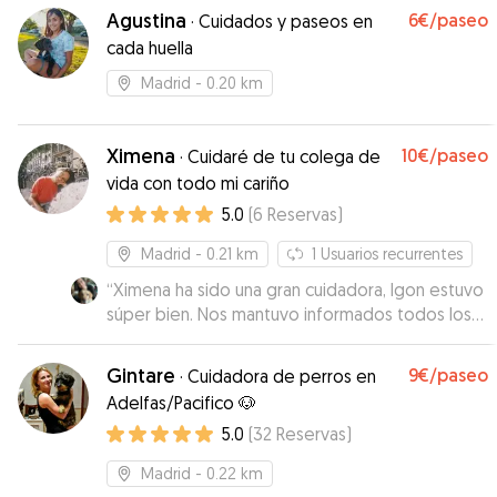
Agustina
6€
/paseo
·
Cuidados y paseos en
cada huella
Madrid
- 0.20 km
Ximena
10€
/paseo
·
Cuidaré de tu colega de
vida con todo mi cariño
5.0
(
6
Reservas
)
Madrid
- 0.21 km
1
Usuarios recurrentes
“
Ximena ha sido una gran cuidadora, Igon estuvo
súper bien. Nos mantuvo informados todos los
días y nos mandaba varias fotos y vídeos, sin
duda repetiremos.
”
Gintare
9€
/paseo
·
Cuidadora de perros en
Adelfas/Pacifico 🐶
5.0
(
32
Reservas
)
Madrid
- 0.22 km