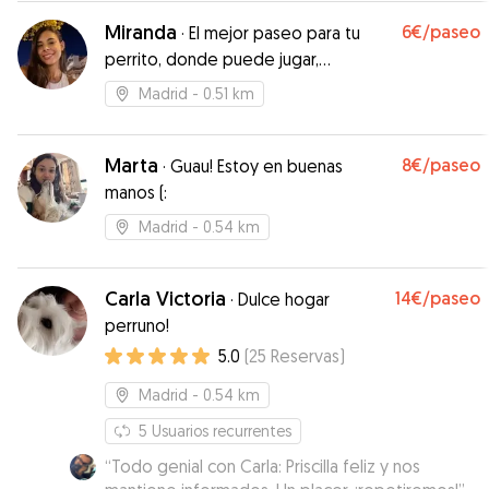
Miranda
6€
/paseo
·
El mejor paseo para tu
perrito, donde puede jugar,
distraerse y cansarse.
Madrid
- 0.51 km
Marta
8€
/paseo
·
Guau! Estoy en buenas
manos (:
Madrid
- 0.54 km
Carla Victoria
14€
/paseo
·
Dulce hogar
perruno!
5.0
(
25
Reservas
)
Madrid
- 0.54 km
5
Usuarios recurrentes
“
Todo genial con Carla: Priscilla feliz y nos