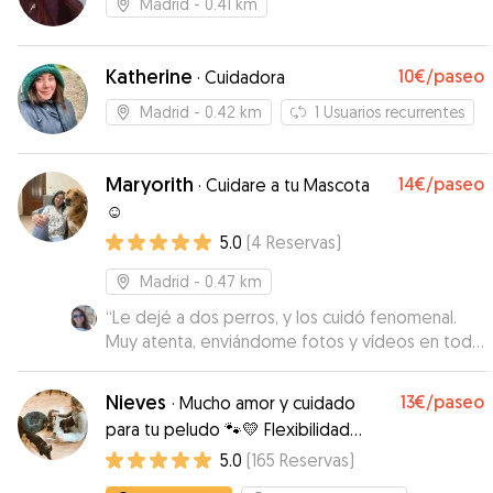
Madrid
- 0.41 km
Katherine
10€
/paseo
·
Cuidadora
Madrid
- 0.42 km
1
Usuarios recurrentes
Maryorith
14€
/paseo
·
Cuidare a tu Mascota
☺️
5.0
(
4
Reservas
)
Madrid
- 0.47 km
“
Le dejé a dos perros, y los cuidó fenomenal.
Muy atenta, enviándome fotos y vídeos en todo
momento. Es un encanto de mujer, sin duda
volveré a repetir para dejarle a mis bichitos :)
”
Nieves
13€
/paseo
·
Mucho amor y cuidado
para tu peludo 🐾💛 Flexibilidad
horaria!
5.0
(
165
Reservas
)