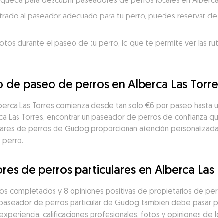
búsqueda para descubrir paseadores de perros locales en Alberca
trado al paseador adecuado para tu perro, puedes reservar de 
otos durante el paseo de tu perro, lo que te permite ver las ru
io de paseo de perros en Alberca Las Torre
lberca Las Torres comienza desde tan solo €6 por paseo hasta 
 Las Torres, encontrar un paseador de perros de confianza que
ulares de perros de Gudog proporcionan atención personalizada 
 perro.
res de perros particulares en Alberca Las 
os completados y 8 opiniones positivas de propietarios de per
 paseador de perros particular de Gudog también debe pasar po
eriencia, calificaciones profesionales, fotos y opiniones de los