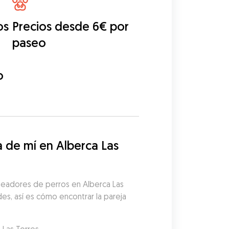
os
Precios desde 6€ por
a
paseo
o
de mí en Alberca Las 
seadores de perros en Alberca Las 
es, así es cómo encontrar la pareja 