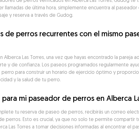
ores de perros verificados en Alberca Las Torres, Gudog te ti
 llamadas de última hora, simplemente encuentra al paseador d
saje y reserva a través de Gudog.
de perros recurrentes con el mismo pase
Alberca Las Torres, una vez que hayas encontrado la pareja ade
fuerte y de confianza. Los paseos programados regularmente ayu
 perro para construir un horario de ejercicio óptimo y proporci
icidad y la salud de tu perro.
 para mi paseador de perros en Alberca L
lete tu reserva de paseo de perros, recibirás un correo electró
e perros. Esto es crucial, ya que no solo te permite compartir t
rca Las Torres a tomar decisiones informadas al encontrar el p