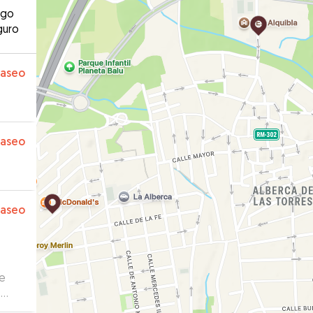
ago
guro
paseo
paseo
paseo
ue
.
n las