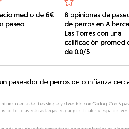
ecio medio de 6€
8 opiniones de pase
or paseo
de perros en Alberc
Las Torres con una
calificación promedi
de 0.0/5
 paseador de perros de confianza cerca 
nfianza cerca de ti es simple y divertido con Gudog. Con 3 pa
eos cortos o aventuras largas en parques locales y espacios verd