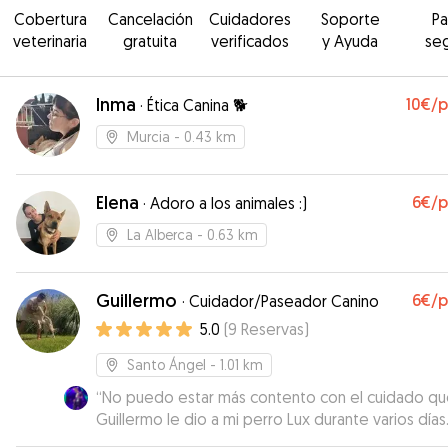
Cobertura
Cancelación
Cuidadores
Soporte
P
veterinaria
gratuita
verificados
y Ayuda
se
Inma
10€
/
·
Ética Canina 🐕
Murcia
- 0.43 km
Elena
6€
/
·
Adoro a los animales :)
La Alberca
- 0.63 km
Guillermo
6€
/
·
Cuidador/Paseador Canino
5.0
(
9
Reservas
)
Santo Ángel
- 1.01 km
“
No puedo estar más contento con el cuidado q
Guillermo le dio a mi perro Lux durante varios días
Desde el primer momento, supe que Lux estaba e