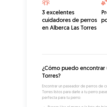
3 excelentes
Pr
cuidadores de perros
p
en Alberca Las Torres
¿Cómo puedo encontrar un
Torres?
Encontrar un paseador de perros de co
Torres listos para darle a tu perro pas
perfecta para tu perro: