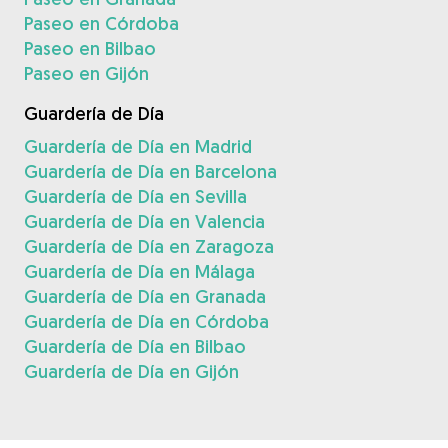
Paseo en Córdoba
Paseo en Bilbao
Paseo en Gijón
Guardería de Día
Guardería de Día en Madrid
Guardería de Día en Barcelona
Guardería de Día en Sevilla
Guardería de Día en Valencia
Guardería de Día en Zaragoza
Guardería de Día en Málaga
Guardería de Día en Granada
Guardería de Día en Córdoba
Guardería de Día en Bilbao
Guardería de Día en Gijón