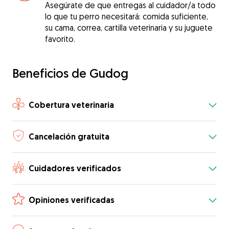
Asegúrate de que entregas al cuidador/a todo
lo que tu perro necesitará: comida suficiente,
su cama, correa, cartilla veterinaria y su juguete
favorito.
Beneficios de Gudog
Cobertura veterinaria
Cancelación gratuita
Cuidadores verificados
Opiniones verificadas