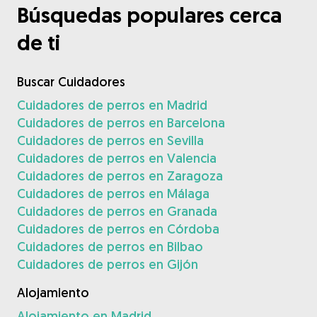
Búsquedas populares cerca
de ti
Buscar Cuidadores
Cuidadores de perros en Madrid
Cuidadores de perros en Barcelona
Cuidadores de perros en Sevilla
Cuidadores de perros en Valencia
Cuidadores de perros en Zaragoza
Cuidadores de perros en Málaga
Cuidadores de perros en Granada
Cuidadores de perros en Córdoba
Cuidadores de perros en Bilbao
Cuidadores de perros en Gijón
Alojamiento
Alojamiento en Madrid