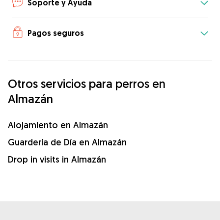
Soporte y Ayuda
Pagos seguros
Otros servicios para perros en
Almazán
Alojamiento en Almazán
Guardería de Día en Almazán
Drop in visits in Almazán