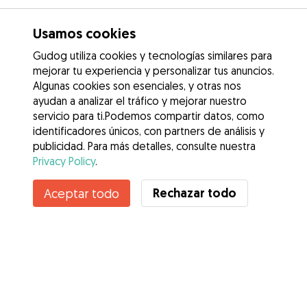
Usamos cookies
Gudog utiliza cookies y tecnologías similares para
mejorar tu experiencia y personalizar tus anuncios.
Algunas cookies son esenciales, y otras nos
ayudan a analizar el tráfico y mejorar nuestro
servicio para ti.Podemos compartir datos, como
identificadores únicos, con partners de análisis y
publicidad. Para más detalles, consulte nuestra
Privacy Policy
.
Rechazar todo
Aceptar todo
Servicios
Cómo funciona