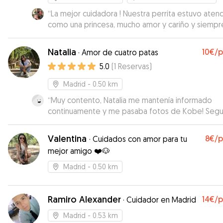
“
La mejor cuidadora ! Nuestra perrita estuvo aten
como una princesa, mucho amor y cariño y siempr
actualizándonos de las actividades que ivan
realizando
”
Natalia
10€
/
·
Amor de cuatro patas
5.0
(
1
Reservas
)
Madrid
- 0.50 km
“
Muy contento, Natalia me mantenía informado
continuamente y me pasaba fotos de Kobe! Seg
que kobe estuvo agusto.
”
Valentina
8€
/
·
Cuidados con amor para tu
mejor amigo ❤️🐶
Madrid
- 0.50 km
Ramiro Alexander
14€
/
·
Cuidador en Madrid
Madrid
- 0.53 km