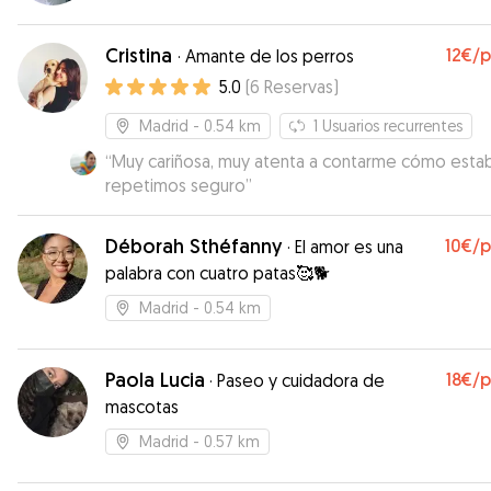
Cristina
12€
/
·
Amante de los perros
5.0
(
6
Reservas
)
Madrid
- 0.54 km
1
Usuarios recurrentes
“
Muy cariñosa, muy atenta a contarme cómo esta
repetimos seguro
”
Déborah Sthéfanny
10€
/
·
El amor es una
palabra con cuatro patas🥰🐕
Madrid
- 0.54 km
Paola Lucia
18€
/
·
Paseo y cuidadora de
mascotas
Madrid
- 0.57 km