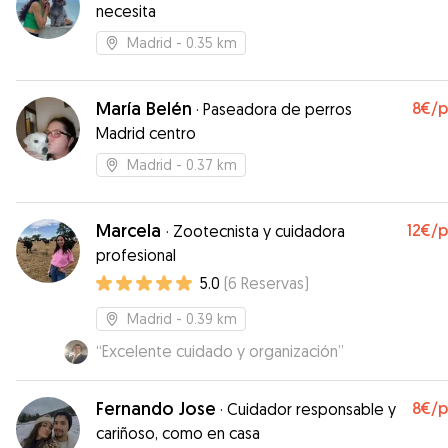
necesita
Madrid
- 0.35 km
María Belén
8€
/
·
Paseadora de perros
Madrid centro
Madrid
- 0.37 km
Marcela
12€
/
·
Zootecnista y cuidadora
profesional
5.0
(
6
Reservas
)
Madrid
- 0.39 km
“
Excelente cuidado y organización
”
Fernando Jose
8€
/
·
Cuidador responsable y
cariñoso, como en casa