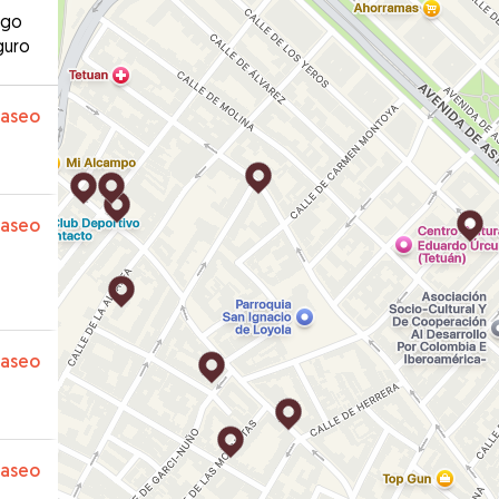
ago
guro
paseo
paseo
paseo
paseo