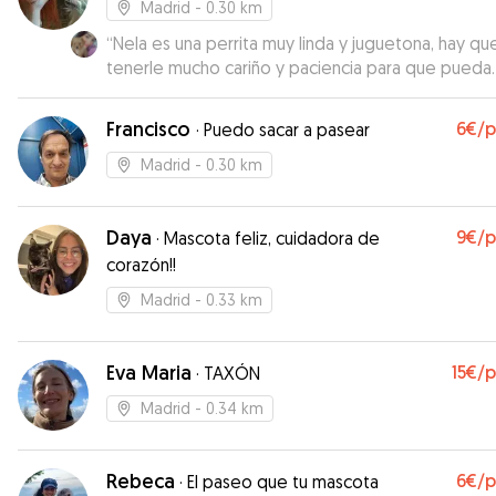
Madrid
- 0.30 km
“
Nela es una perrita muy linda y juguetona, hay qu
tenerle mucho cariño y paciencia para que pueda
sentirse como en casa ☺️
”
Francisco
6€
/
·
Puedo sacar a pasear
Madrid
- 0.30 km
Daya
9€
/
·
Mascota feliz, cuidadora de
corazón!!
Madrid
- 0.33 km
Eva Maria
15€
/
·
TAXÓN
Madrid
- 0.34 km
Rebeca
6€
/
·
El paseo que tu mascota