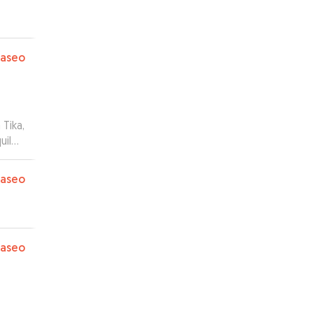
paseo
Tika,
uilo.
paseo
paseo