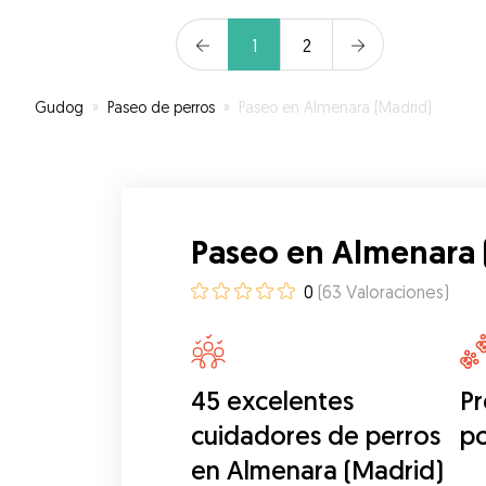
1
2
Gudog
»
Paseo de perros
»
Paseo en Almenara (Madrid)
Paseo en Almenara 
0
(
63
Valoraciones
)
45 excelentes
Pr
cuidadores de perros
p
en Almenara (Madrid)