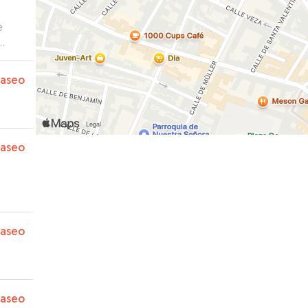
e
paseo
paseo
paseo
paseo