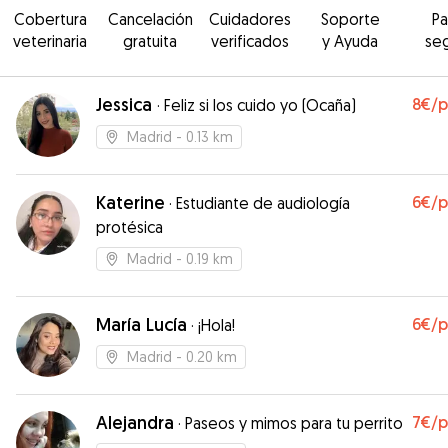
Cobertura
Cancelación
Cuidadores
Soporte
P
veterinaria
gratuita
verificados
y Ayuda
se
Jessica
8€
/
·
Feliz si los cuido yo (Ocaña)
Madrid
- 0.13 km
Katerine
6€
/
·
Estudiante de audiología
protésica
Madrid
- 0.19 km
María Lucía
6€
/
·
¡Hola!
Madrid
- 0.20 km
Alejandra
7€
/
·
Paseos y mimos para tu perrito