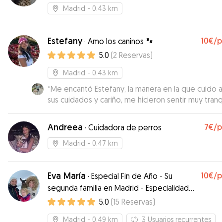
Madrid
- 0.43 km
Estefany
10€
/
·
Amo los caninos 🐾
5.0
(
2
Reservas
)
Madrid
- 0.43 km
“
Me encantó Estefany, la manera en la que cuido a 
sus cuidados y cariño, me hicieron sentir muy tranq
súper recomendada!
”
Andreea
7€
/
·
Cuidadora de perros
Madrid
- 0.47 km
Eva María
10€
/
·
Especial Fin de Año - Su
segunda familia en Madrid - Especialidad
en urgencias de último minuto! Disponible
5.0
(
15
Reservas
)
en Fin de Año
Madrid
- 0.49 km
3
Usuarios recurrentes