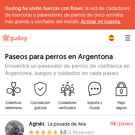
Gudog ha unido fuerzas con Rover,
la red de cuidadores
de mascotas y paseadores de perros de cinco estrellas
más grande y confiable del mundo.
Activar mi cuenta.
|
Paseos para perros en Argentona
Encuentra un paseador de perros de confianza en
Argentona. Juegos y cuidados en cada paseo
Cobertura
Cancelación
Cuidadores
Soporte y
Pago
veterinaria
gratuita
verificados
Ayuda
seguro
Agnés
15€
/paseo
·
La posada de Aria
5.0
(
4
Reservas
)