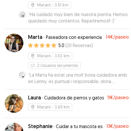
Mataró
- 3.61 km
“
Ha cuidado muy bien de nuestra perrita. Hemos
quedado muy contentos. Repetiremos!! :)
”
Marta
14€
/paseo
·
Paseadora con experiencia
5.0
(
20
Reservas
)
Mataró
- 3.63 km
2
Usuarios recurrentes
“
La Marta ha estat una molt bona cuidadora amb
en Lenny, es puntual i responsable, dona
confiança per deixar-la a càrrec de les
passejades del nostre pelut tot i que en Lenny
Laura
11€
/paseo
·
Cuidadora de perros y gatos
es un gos fàcil de portar! Totalment
recomanable, si necessitem els seus serveis no
Mataró
- 3.69 km
dubtarem en tornar a repetir! Gràcies!
”
Stephanie
13€
/paseo
·
Cuidar a tu mascota es