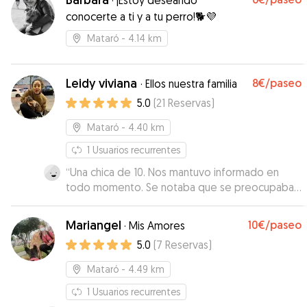
·
¡Estoy deseando
conocerte a ti y a tu perro!🐕💜
Mataró
- 4.14 km
Leidy viviana
8€
/paseo
·
Ellos nuestra familia
5.0
(
21
Reservas
)
Mataró
- 4.40 km
1
Usuarios recurrentes
“
Una chica de 10. Nos mantuvo informado en
todo momento. Se notaba que se preocupaba
de mis perros con mucho cariño. Ningún
problema con ella. La recomiendo
Mariangel
10€
/paseo
·
Mis Amores
perfectamente
”
5.0
(
7
Reservas
)
Mataró
- 4.49 km
1
Usuarios recurrentes