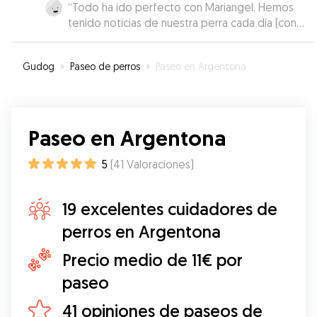
“
Todo ha ido perfecto con Mariangel. Hemos
tenido noticias de nuestra perra cada día (con
foto), y tanto el proceso de dejarla como el de
recogerla ha ido del todo perfecto.
”
Gudog
»
Paseo de perros
»
Paseo en Argentona
Paseo en Argentona
5
(
41
Valoraciones
)
19 excelentes cuidadores de
perros en Argentona
Precio medio de 11€ por
paseo
41 opiniones de paseos de