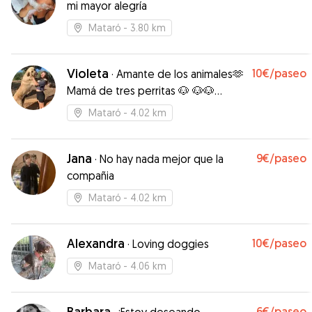
mi mayor alegría
Mataró
- 3.80 km
Violeta
10€
/paseo
·
Amante de los animales🫶
Mamá de tres perritas 🐶 🐶🐶
Enfermera veterinaria🩺
Mataró
- 4.02 km
Jana
9€
/paseo
·
No hay nada mejor que la
compañia
Mataró
- 4.02 km
Alexandra
10€
/paseo
·
Loving doggies
Mataró
- 4.06 km
Barbara
6€
/paseo