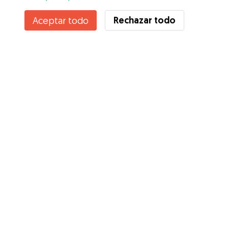
Rechazar todo
Aceptar todo
Servicios
Cómo funciona
Sobre Gudog
Opiniones
Cobertura Veterinaria
Consejos para dueños de perros
Consejos para cuidadores
Hazte cuidador
Blog