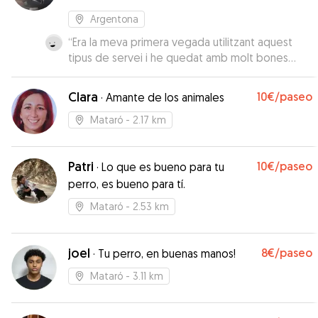
Argentona
“
Era la meva primera vegada utilitzant aquest
tipus de servei i he quedat amb molt bones
sensacions l’obi a tornar encantar i segur que
acabarem repetint, ja que, l’Agnes m’ha semblat
Clara
10€
/paseo
·
Amante de los animales
una persona super amable i m’anava enviant
videos i fotos per que veies com s’ho estava
Mataró
- 2.17 km
pasant de be l’obi aixi que he quedat encantat
”
Patri
10€
/paseo
·
Lo que es bueno para tu
perro, es bueno para tí.
Mataró
- 2.53 km
joel
8€
/paseo
·
Tu perro, en buenas manos!
Mataró
- 3.11 km