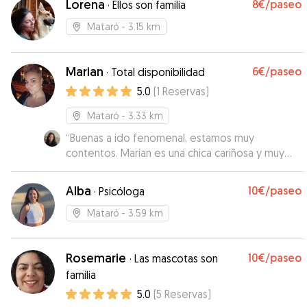
Lorena
8€
/paseo
·
Ellos son familia
Mataró
- 3.15 km
Marian
6€
/paseo
·
Total disponibilidad
5.0
(
1
Reservas
)
Mataró
- 3.33 km
“
Buenas a ido fenomenal, estamos muy
contentos. Marian es una chica cariñosa y muy
amable y trata muy bien a los perros.
”
Alba
10€
/paseo
·
Psicóloga
Mataró
- 3.59 km
Rosemarie
10€
/paseo
·
Las mascotas son
familia
5.0
(
5
Reservas
)