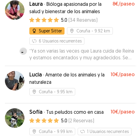
Laura
8€
/paseo
·
Bióloga apasionada por la
salud y bienestar de los animales
5.0
(
34
Reservas
)
Super Sitter
Coruña
- 9.92 km
6
Usuarios recurrentes
“
Ya son varias las veces que Laura cuida de Reina
y estamos encantados y muy agradecidos. Se
encarga de sus paseos y está siempre
pendiente de respondernos, Reina la vemos
Lucia
10€
/paseo
·
Amante de los animales y la
feliz y no me extraña!
”
naturaleza
Coruña
- 9.95 km
Sofía
10€
/paseo
·
Tus peludos como en casa
5.0
(
2
Reservas
)
Coruña
- 9.99 km
1
Usuarios recurrentes