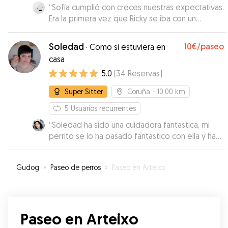
“
Sofía cumplió con creces nuestras expectativas.
Era la primera vez que Ricky se iba con un
desconocido y genial. Ella es muy calmada y
dulce, y eso creo que transmite paz a las
Soledad
10€
/paseo
·
Como si estuviera en
mascotas. Nos informó todo el tiempo de como
casa
iba Ricky, aportándonos videos y fotos.
5.0
(
34
Reservas
)
Repetiremos seguro!
”
Super Sitter
Coruña
- 10.00 km
5
Usuarios recurrentes
“
Soledad ha sido una cuidadora fantastica, mi
perrito se lo ha pasado fantastico con ella y ha
venido contententisimo, ademas ella ha sido
super atenta en todo e informativa. Se nota que
Gudog
»
Paseo de perros
»
Paseo en Arteixo
le encantan los perros y que los cuida a las mil
maravillas
”
Paseo en Arteixo