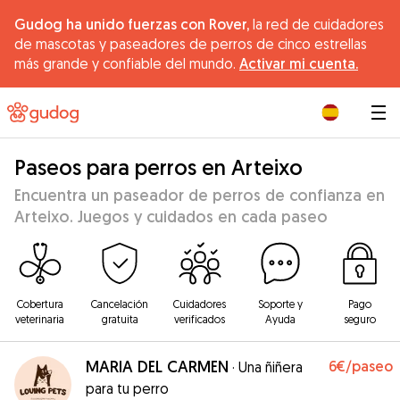
Gudog ha unido fuerzas con Rover,
la red de cuidadores
de mascotas y paseadores de perros de cinco estrellas
más grande y confiable del mundo.
Activar mi cuenta.
|
Paseos para perros en Arteixo
Encuentra un paseador de perros de confianza en
Arteixo. Juegos y cuidados en cada paseo
Cobertura
Cancelación
Cuidadores
Soporte y
Pago
veterinaria
gratuita
verificados
Ayuda
seguro
MARIA DEL CARMEN
6€
/paseo
·
Una ñiñera
para tu perro