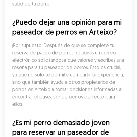
salud de tu perro.
¿Puedo dejar una opinión para mi 
paseador de perros en Arteixo?
¡Por supuesto! Después de que se complete tu 
reserva de paseo de perros, recibirás un correo 
electrónico solicitándote que valores y escribas una 
reseña para tu paseador de perros. Esto es crucial, 
ya que no solo te permite compartir tu experiencia, 
sino que también ayuda a otros propietarios de 
perros en Arteixo a tomar decisiones informadas al 
encontrar el paseador de perros perfecto para 
ellos.
¿Es mi perro demasiado joven 
para reservar un paseador de 