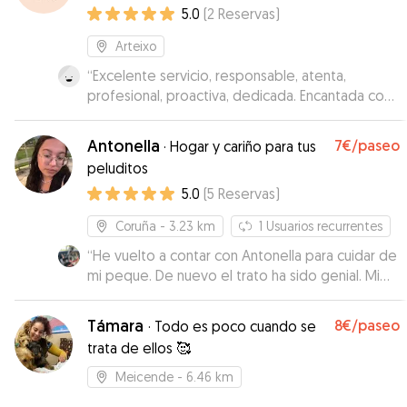
5.0
(
2
Reservas
)
Arteixo
“
Excelente servicio, responsable, atenta,
profesional, proactiva, dedicada. Encantada con
ella. La recomiendo al 100%.
”
Antonella
7€
/paseo
·
Hogar y cariño para tus
peluditos
5.0
(
5
Reservas
)
Coruña
- 3.23 km
1
Usuarios recurrentes
“
He vuelto a contar con Antonella para cuidar de
mi peque. De nuevo el trato ha sido genial. Mi
perro la adora. Super recomendable
”
Támara
8€
/paseo
·
Todo es poco cuando se
trata de ellos 🥰
Meicende
- 6.46 km