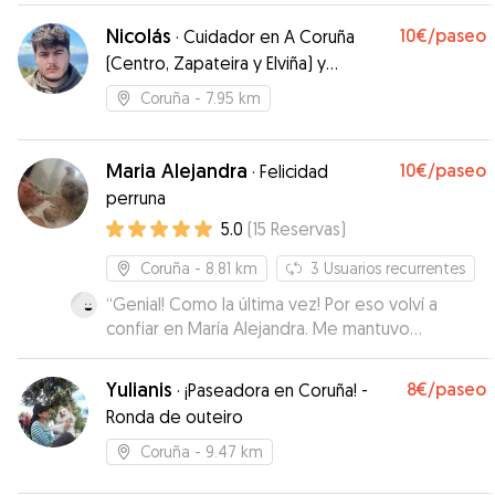
Nicolás
10€
/paseo
·
Cuidador en A Coruña
(Centro, Zapateira y Elviña) y
ocasionalmente Noia y Outes
Coruña
- 7.95 km
Maria Alejandra
10€
/paseo
·
Felicidad
perruna
5.0
(
15
Reservas
)
Coruña
- 8.81 km
3
Usuarios recurrentes
“
Genial! Como la última vez! Por eso volví a
confiar en María Alejandra. Me mantuvo
informada. Sheldon volvió muy contento y eso
se nota. Hay feeling entre ellos. Contaremos
Yulianis
8€
/paseo
·
¡Paseadora en Coruña! -
con ella en próximas ocasiones
”
Ronda de outeiro
Coruña
- 9.47 km