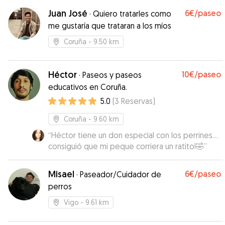
Juan José
6€
/paseo
·
Quiero tratarles como
me gustaría que trataran a los míos
Coruña
- 9.50 km
Héctor
10€
/paseo
·
Paseos y paseos
educativos en Coruña.
5.0
(
3
Reservas
)
Coruña
- 9.60 km
“
Héctor tiene un don especial con los perrines...
consiguió que mi peque corriera un ratito!🤣
”
Misael
6€
/paseo
·
Paseador/Cuidador de
perros
Vigo
- 9.61 km