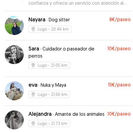
confianza y ofrece un servicio con atención al
detalle. Un cuidador excelente.
”
Nayara
8€
/paseo
·
Dog sitter
Lugo
- 20.46 km
Sara
10€
/paseo
·
Cuidador o paseador de
perros
Lugo
- 21.05 km
eva
15€
/paseo
·
Nuka y Maya
Lugo
- 21.66 km
Alejandra
10€
/paseo
·
Amante de los animales
Lugo
- 21.73 km