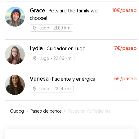
Grace
10€
/paseo
·
Pets are the family we
choose!
Lugo
- 21.80 km
Lydia
7€
/paseo
·
Cuidador en Lugo
Lugo
- 22.06 km
Vanesa
6€
/paseo
·
Paciente y enérgica
Lugo
- 22.14 km
Gudog
»
Paseo de perros
»
Paseo en As Pedreiras