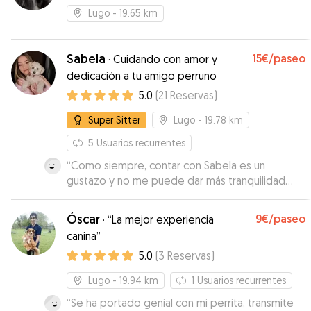
Lugo
- 19.65 km
Sabela
15€
/paseo
·
Cuidando con amor y
dedicación a tu amigo perruno
5.0
(
21
Reservas
)
Super Sitter
Lugo
- 19.78 km
5
Usuarios recurrentes
“
Como siempre, contar con Sabela es un
gustazo y no me puede dar más tranquilidad
dejar a Nico con ella! Siempre me informa de
como está él, con fotos y videos . Lo saca de
Óscar
9€
/paseo
·
“La mejor experiencia
paseo a menudo y se encarga de darle su
canina”
tratamiento porque ,mi pobre Nico siempre está
5.0
(
3
Reservas
)
con medicación por algún tema. Muchas gracias
Sabela, es un lujo poder contar contigo 😊
”
Lugo
- 19.94 km
1
Usuarios recurrentes
“
Se ha portado genial con mi perrita, transmite