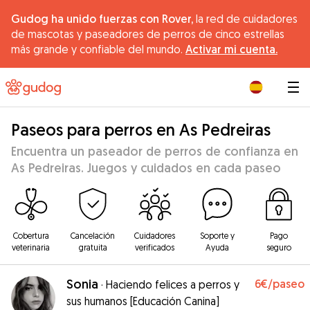
Gudog ha unido fuerzas con Rover,
la red de cuidadores
de mascotas y paseadores de perros de cinco estrellas
más grande y confiable del mundo.
Activar mi cuenta.
|
Paseos para perros en As Pedreiras
Encuentra un paseador de perros de confianza en
As Pedreiras. Juegos y cuidados en cada paseo
Cobertura
Cancelación
Cuidadores
Soporte y
Pago
veterinaria
gratuita
verificados
Ayuda
seguro
Sonia
6€
/paseo
·
Haciendo felices a perros y
sus humanos [Educación Canina]