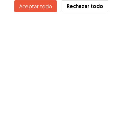
Rechazar todo
Aceptar todo
Servicios
Cómo funciona
Sobre Gudog
Opiniones
Cobertura Veterinaria
Consejos para dueños de perros
Consejos para cuidadores
Hazte cuidador
Blog