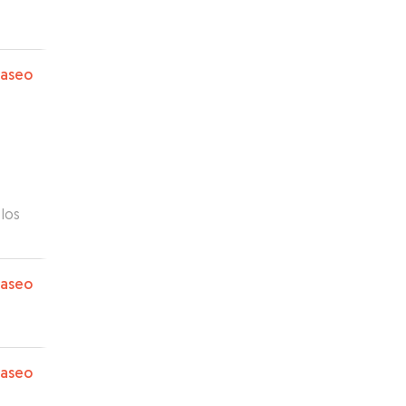
paseo
 los
paseo
paseo