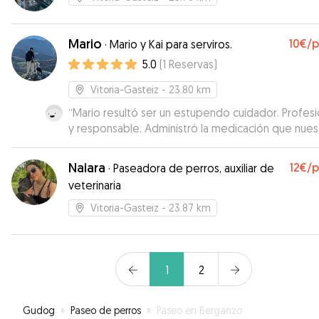
Mario
10€
/
·
Mario y Kai para serviros.
5.0
(
1
Reservas
)
Vitoria-Gasteiz
- 23.80 km
“
Mario resultó ser un estupendo cuidador. Profesi
y responsable. Administró la medicación que nues
border collie necesita y cuidó de su bienestar en
momento. Muchas gracias, Mario. Repetiremos
”
Naiara
12€
/
·
Paseadora de perros, auxiliar de
veterinaria
Vitoria-Gasteiz
- 23.87 km
1
2
Gudog
»
Paseo de perros
»
Paseo en Berganzo