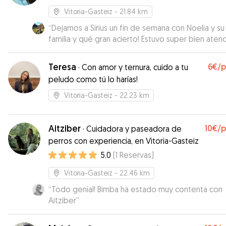
Vitoria-Gasteiz
- 21.84 km
“
Dejamos a Sirius un fin de semana con Noelia y su
familia y qué gran acierto! Estuvo super bien aten
y se lo pasó en grande con todas las salidas al c
y con toda la familia al completo! Un placer!
Teresa
6€
/
·
Con amor y ternura, cuido a tu
Repetiremos seguro!
”
peludo como tú lo harías!
Vitoria-Gasteiz
- 22.23 km
Aitziber
10€
/
·
Cuidadora y paseadora de
perros con experiencia, en Vitoria-Gasteiz
5.0
(
1
Reservas
)
Vitoria-Gasteiz
- 22.46 km
“
Todo genial! Bimba ha estado muy contenta con
Aitziber
”