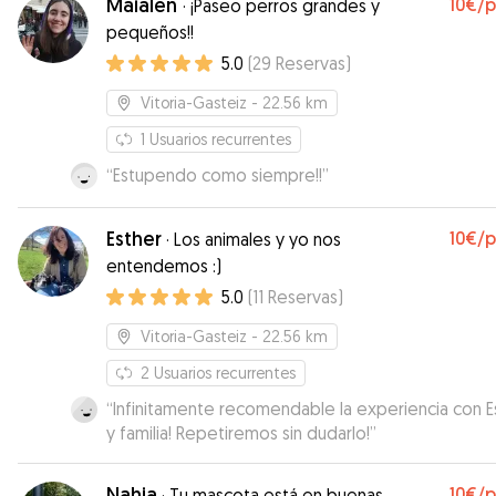
Maialen
10€
/
·
¡Paseo perros grandes y
pequeños!!
5.0
(
29
Reservas
)
Vitoria-Gasteiz
- 22.56 km
1
Usuarios recurrentes
“
Estupendo como siempre!!
”
Esther
10€
/
·
Los animales y yo nos
entendemos :)
5.0
(
11
Reservas
)
Vitoria-Gasteiz
- 22.56 km
2
Usuarios recurrentes
“
Infinitamente recomendable la experiencia con E
y familia! Repetiremos sin dudarlo!
”
Nahia
10€
/
·
Tu mascota está en buenas