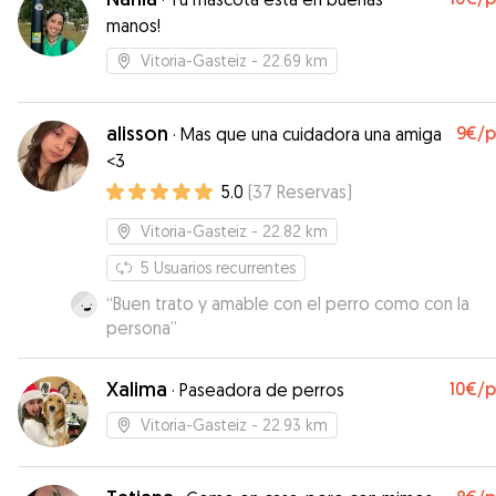
manos!
Vitoria-Gasteiz
- 22.69 km
alisson
9€
/
·
Mas que una cuidadora una amiga
<3
5.0
(
37
Reservas
)
Vitoria-Gasteiz
- 22.82 km
5
Usuarios recurrentes
“
Buen trato y amable con el perro como con la
persona
”
Xalima
10€
/
·
Paseadora de perros
Vitoria-Gasteiz
- 22.93 km