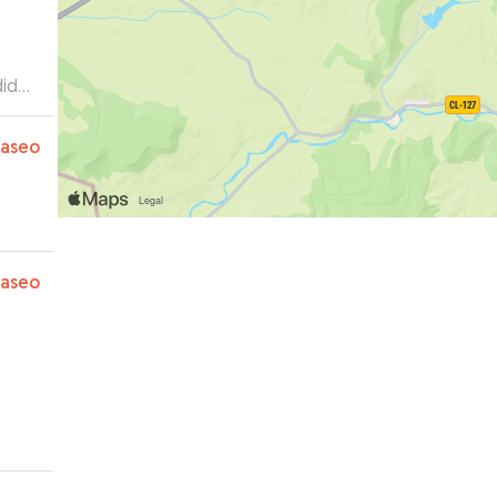
dido
ampo
paseo
paseo