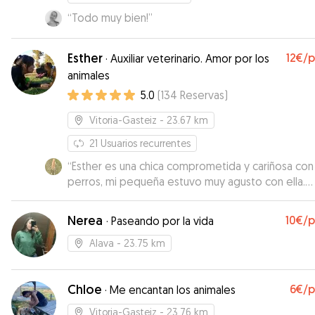
“
Todo muy bien!
”
Esther
12€
/
·
Auxiliar veterinario. Amor por los
animales
5.0
(
134
Reservas
)
Vitoria-Gasteiz
- 23.67 km
21
Usuarios recurrentes
“
Esther es una chica comprometida y cariñosa con
perros, mi pequeña estuvo muy agusto con ella.
Repetiremos seguro
”
Nerea
10€
/
·
Paseando por la vida
Alava
- 23.75 km
Chloe
6€
/
·
Me encantan los animales
Vitoria-Gasteiz
- 23.76 km