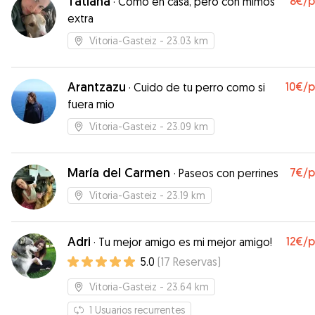
Tatiana
8€
/
·
Como en casa, pero con mimos
extra
Vitoria-Gasteiz
- 23.03 km
Arantzazu
10€
/
·
Cuido de tu perro como si
fuera mio
Vitoria-Gasteiz
- 23.09 km
María del Carmen
7€
/
·
Paseos con perrines
Vitoria-Gasteiz
- 23.19 km
Adri
12€
/
·
Tu mejor amigo es mi mejor amigo!
5.0
(
17
Reservas
)
Vitoria-Gasteiz
- 23.64 km
1
Usuarios recurrentes