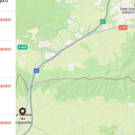
guro
paseo
paseo
paseo
paseo