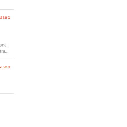
paseo
onal
tra
 todo
paseo