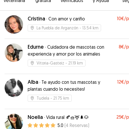
veterinaria
gratuita
verificados
y Ayuda
se
Cristina
10€
/
·
Con amor y cariño
La Puebla de Arganzón
- 13.54 km
Edurne
8€
/
·
Cuidadora de mascotas con
experiencia y amor por los animales
Vitoria-Gasteiz
- 21.19 km
Alba
12€
/
·
Te ayudo con tus mascotas y
plantas cuando lo necesites!
Tudela
- 21.75 km
Noelia
25€
/
·
Vida rural 🍂🧺🦌🌲🐶
5.0
(
4
Reservas
)