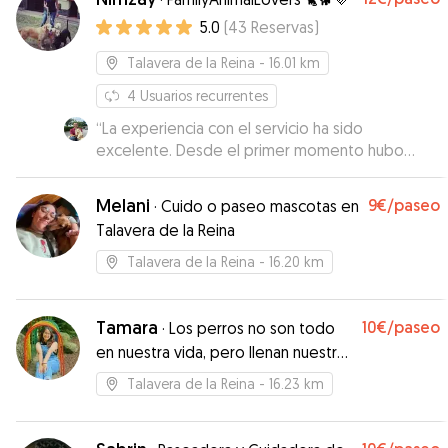
100%
”
5.0
(
43
Reservas
)
Talavera de la Reina
- 16.01 km
4
Usuarios recurrentes
“
La experiencia con el servicio ha sido
excelente. Desde el primer momento hubo
buena comunicación, flexibilidad y atención
personalizada a las necesidades de Sati. Me ha
Melani
9€
/paseo
·
Cuido o paseo mascotas en
dado mucha tranquilidad dejarlo en buenas
Talavera de la Reina
manos y he notado que ha estado muy bien
atendido y tranquilo a la vuelta.
”
Talavera de la Reina
- 16.20 km
Tamara
10€
/paseo
·
Los perros no son todo
en nuestra vida, pero llenan nuestra
vida entera.
Talavera de la Reina
- 16.23 km