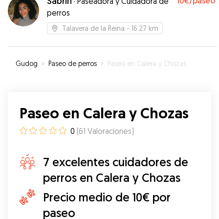
Sabrin
10€
/paseo
·
Paseadora y Cuidadora de
perros
Talavera de la Reina
- 16.27 km
Gudog
»
Paseo de perros
»
Paseo en Calera y Chozas
Paseo en Calera y Chozas
0
(
61
Valoraciones
)
7 excelentes cuidadores de
perros en Calera y Chozas
Precio medio de 10€ por
paseo