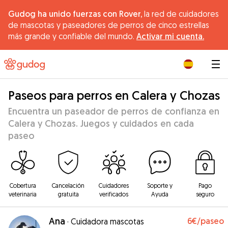
Gudog ha unido fuerzas con Rover,
la red de cuidadores
de mascotas y paseadores de perros de cinco estrellas
más grande y confiable del mundo.
Activar mi cuenta.
|
Paseos para perros en Calera y Chozas
Encuentra un paseador de perros de confianza en
Calera y Chozas. Juegos y cuidados en cada
paseo
Cobertura
Cancelación
Cuidadores
Soporte y
Pago
veterinaria
gratuita
verificados
Ayuda
seguro
Ana
6€
/paseo
·
Cuidadora mascotas