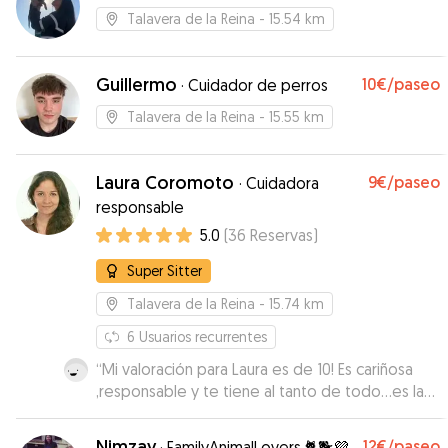
Talavera de la Reina
- 15.54 km
Guillermo
10€
/paseo
·
Cuidador de perros
Talavera de la Reina
- 15.55 km
Laura Coromoto
9€
/paseo
·
Cuidadora
responsable
5.0
(
36
Reservas
)
Super Sitter
Talavera de la Reina
- 15.74 km
6
Usuarios recurrentes
“
Mi valoración para Laura es de 10! Es cariñosa
,responsable y te tiene al tanto de todo...es la
segunda vez que se quedan con Tapón y
volveremos a contar con ellos.... recomiendo
Nimzay
12€
/paseo
·
FamilyAnimalLovers 🐈🐕💜