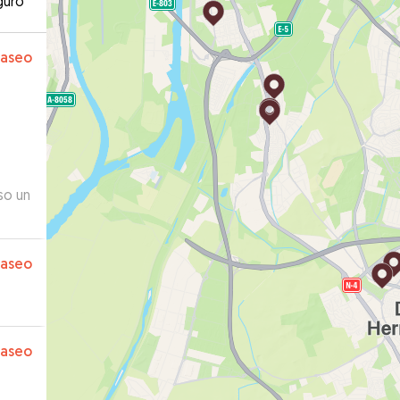
guro
paseo
so un
todo,
o.
paseo
!!
”
paseo