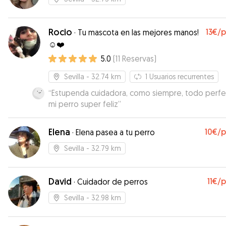
Rocio
13€
/
·
Tu mascota en las mejores manos!
☺️❤️
5.0
(
11
Reservas
)
Sevilla
- 32.74 km
1
Usuarios recurrentes
“
Estupenda cuidadora, como siempre, todo perfe
mi perro super feliz
”
Elena
10€
/
·
Elena pasea a tu perro
Sevilla
- 32.79 km
David
11€
/
·
Cuidador de perros
Sevilla
- 32.98 km