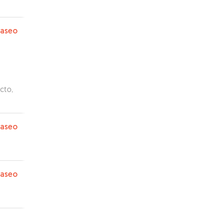
paseo
cto,
paseo
paseo