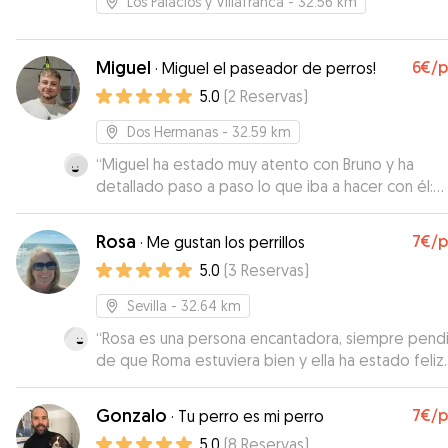
Los Palacios y Villafranca
- 32.56 km
Miguel
6€
/
·
Miguel el paseador de perros!
5.0
(
2
Reservas
)
Dos Hermanas
- 32.59 km
“
Miguel ha estado muy atento con Bruno y ha
detallado paso a paso lo que iba a hacer con él:
paseos, comida etc. Muy amigable y respetuoso.
”
Rosa
7€
/
·
Me gustan los perrillos
5.0
(
3
Reservas
)
Sevilla
- 32.64 km
“
Rosa es una persona encantadora, siempre pend
de que Roma estuviera bien y ella ha estado feliz.
Mandaba todos los días vídeos y fotos para que
estuviéramos tranquilos. Súper aconsejable. Un 10.
Gonzalo
7€
/
·
Tu perro es mi perro
duda repetiremos con ella.
”
5.0
(
8
Reservas
)