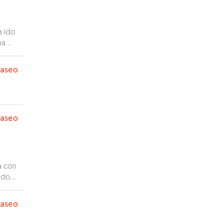
a ido
ha
y su
te.
paseo
paseo
a con
ido
al.
ro
”
paseo