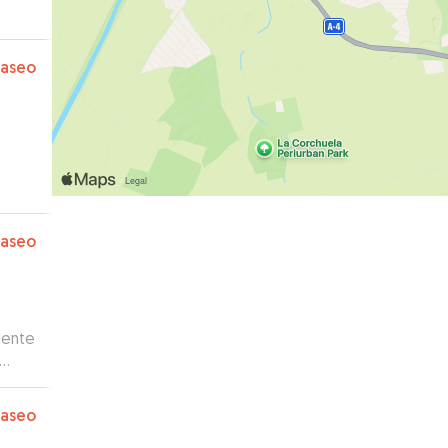
paseo
paseo
iente
 Sin
paseo