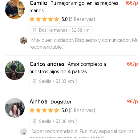
Camilo
16€
/
·
Tu mejor amigo, en las mejores
manos.
5.0
(
5
Reservas
)
Dos Hermanas
- 32.98 km
“
Muy buen cuidador. Dispuesto y comunicador. M
recomendable.
”
Carlos andres
6€
/
·
Amor completo a
nuestros hijos de 4 patitas
Sevilla
- 33.03 km
Ainhoa
9€
/
·
Dogsitter
5.0
(
5
Reservas
)
Sevilla
- 33.06 km
“
Súper recomendable! Fue muy especial con los