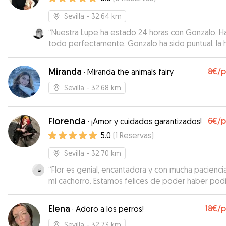
Sevilla
- 32.64 km
“
Nuestra Lupe ha estado 24 horas con Gonzalo. H
todo perfectamente. Gonzalo ha sido puntual, la 
llevado a pasear a su parque favorito, el Alamillo, 
perro y Lupe han congeniado y han jugado bastan
Miranda
8€
/
·
Miranda the animals fairy
Todo genial.
”
Sevilla
- 32.68 km
Florencia
6€
/
·
¡Amor y cuidados garantizados!
5.0
(
1
Reservas
)
Sevilla
- 32.70 km
“
Flor es genial, encantadora y con mucha pacienci
mi cachorro. Estamos felices de poder haber pod
contar con su ayuda. Es un amor, agradable y puntu
Cuidadora muy recomendable! Repetiremos segu
Elena
18€
/
·
Adoro a los perros!
Sevilla
- 32.73 km