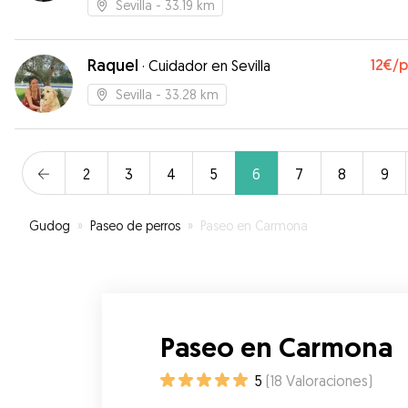
Sevilla
- 33.19 km
Raquel
12€
/
·
Cuidador en Sevilla
Sevilla
- 33.28 km
2
3
4
5
6
7
8
9
Gudog
»
Paseo de perros
»
Paseo en Carmona
Paseo en Carmona
5
(
18
Valoraciones
)