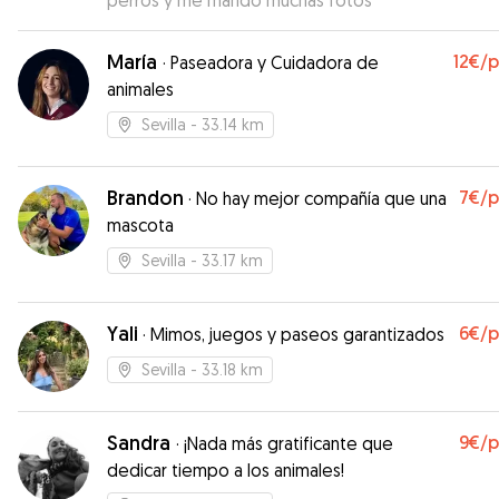
perros y me mandó muchas fotos
”
María
12€
/
·
Paseadora y Cuidadora de
animales
Sevilla
- 33.14 km
Brandon
7€
/
·
No hay mejor compañía que una
mascota
Sevilla
- 33.17 km
Yali
6€
/
·
Mimos, juegos y paseos garantizados
Sevilla
- 33.18 km
Sandra
9€
/
·
¡Nada más gratificante que
dedicar tiempo a los animales!