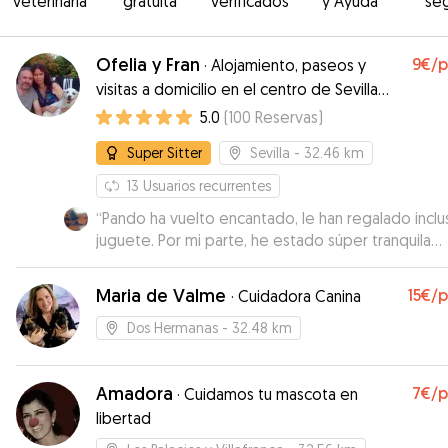
veterinaria
gratuita
verificados
y Ayuda
se
Ofelia y Fran
9€
/
·
Alojamiento, paseos y
visitas a domicilio en el centro de Sevilla🐶
🐱
5.0
(
100
Reservas
)
Super Sitter
Sevilla
- 32.46 km
13
Usuarios recurrentes
“
Pando ha vuelto encantado, le han regalado inclu
juguete. Por mi parte, he estado súper tranquila
porque me han ido mandando fotos y vídeos de 
a la vez que me iban contando cómo estaba Pand
Maria de Valme
15€
/
·
Cuidadora Canina
Totalmente recomendable. Repetiremos sin duda!
Dos Hermanas
- 32.48 km
Amadora
7€
/
·
Cuidamos tu mascota en
libertad