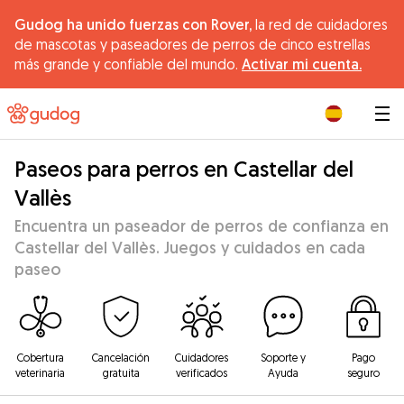
Gudog ha unido fuerzas con Rover,
la red de cuidadores
de mascotas y paseadores de perros de cinco estrellas
más grande y confiable del mundo.
Activar mi cuenta.
|
Paseos para perros en Castellar del
Vallès
Encuentra un paseador de perros de confianza en
Castellar del Vallès. Juegos y cuidados en cada
paseo
Cobertura
Cancelación
Cuidadores
Soporte y
Pago
veterinaria
gratuita
verificados
Ayuda
seguro