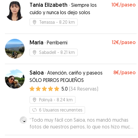
Sonia!
”
Tania Elizabeth
10€
/paseo
·
Siempre los
cuido y nunca los dejo solos
Terrassa
- 8.20 km
Maria
12€
/paseo
·
Perriberni
Sabadell
- 8.21 km
Saioa
8€
/paseo
·
Atención, cariño y paseos
SÓLO PERROS PEQUEÑOS
5.0
(
34
Reservas
)
Polinyà
- 8.24 km
6
Usuarios recurrentes
“
Todo muy fácil con Saioa, nos mandó muchas
fotos de nuestros perros, lo que nos hizo mucha
ilusión mientras estábamos viajando.
”