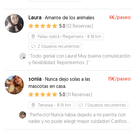
Laura
6€
/paseo
·
Amante de los animales
5.0
(
12
Reservas
)
Palau-solità i Plegamans
- 8.18 km
2
Usuarios recurrentes
“
Todo genial con Laura! Muy buena comunicación
y flexibilidad. Repetiremos :)
”
sonia
15€
/paseo
·
Nunca dejo solas a las
mascotas en casa.
5.0
(
11
Reservas
)
Terrassa
- 8.19 km
1
Usuarios recurrentes
“
Perfecto! Nunca habia dejado a mi perrita con
nadie y no pude elegir mejor cuidador! Cariñosa,
atenta, segura y comunicativa. Repetiremos con