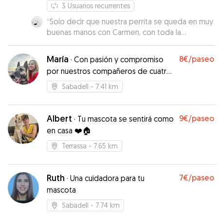
3
Usuarios recurrentes
“
Solo decir que nuestra perrita se queda en muy
buenas manos con Carmen, con toda la
confianza, muy agradecidos
”
María
8€
/paseo
·
Con pasión y compromiso
por nuestros compañeros de cuatro
patas
Sabadell
- 7.41 km
Albert
9€
/paseo
·
Tu mascota se sentirá como
en casa ❤️🏠
Terrassa
- 7.65 km
Ruth
7€
/paseo
·
Una cuidadora para tu
mascota
Sabadell
- 7.74 km