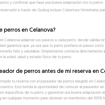
juntos y confirmar que haya una buena adaptación con tu perro.
servado a través de Gudog incluye Cobertura Veterinaria, para un
e perros en Celanova?
 Celanova adaptan sus paseos a cada perro, desde salidas bre
idad garantiza que, ya sea que tu perro prefiera un paseo corto 
tenerlo feliz y saludable. Simplemente contacta directamente 
la edad, salud y estado físico de tu perro.
eador de perros antes de mi reserva en 
firmado tu reserva con el paseador de perros elegido en Celan
ncuentro. Esto brinda la oportunidad de conocer al paseador en 
seo específicas de tu perro y garantizar una buena adaptación en
 en cualquier momento para obtener un reembolso del 100% has