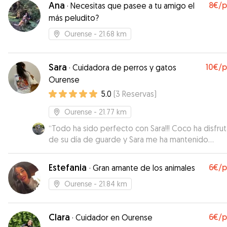
Ana
8€
/
·
Necesitas que pasee a tu amigo el
más peludito?
Ourense
- 21.68 km
Sara
10€
/
·
Cuidadora de perros y gatos
Ourense
5.0
(
3
Reservas
)
Ourense
- 21.77 km
“
Todo ha sido perfecto con Sara!!! Coco ha disfru
de su día de guarde y Sara me ha mantenido
informado en todo momento.
”
Estefania
6€
/
·
Gran amante de los animales
Ourense
- 21.84 km
Clara
6€
/
·
Cuidador en Ourense