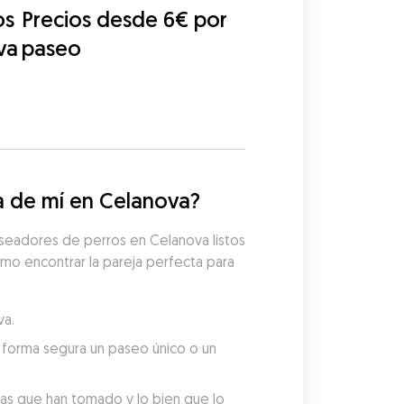
os
Precios desde 6€ por
va
paseo
a de mí en Celanova?
seadores de perros en Celanova listos 
mo encontrar la pareja perfecta para 
va.
forma segura un paseo único o un 
tas que han tomado y lo bien que lo 