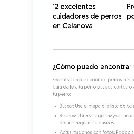
12 excelentes
Pr
cuidadores de perros
p
en Celanova
¿Cómo puedo encontrar u
Encontrar un paseador de perros de co
para darle a tu perro paseos cortos o 
tu perro:
Buscar: Usa el mapa o la lista de 
Reservar: Una vez que hayas encon
horario regular de paseos.
Actualizaciones con fotos: Recibe f