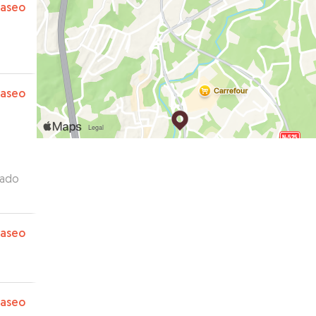
paseo
paseo
tado
paseo
paseo