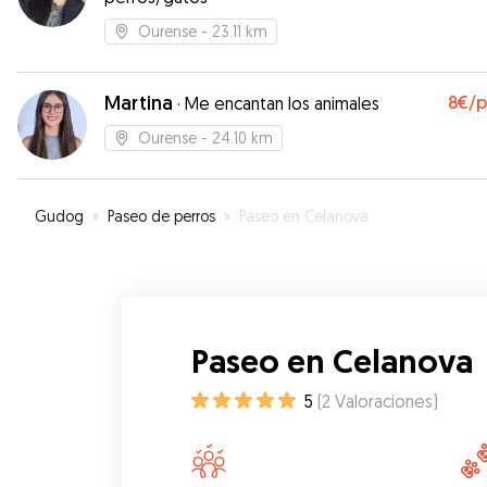
Ourense
- 23.11 km
Martina
8€
/
·
Me encantan los animales
Ourense
- 24.10 km
Gudog
»
Paseo de perros
»
Paseo en Celanova
Paseo en Celanova
5
(
2
Valoraciones
)