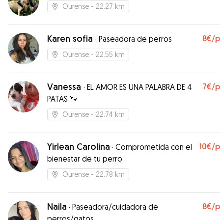
Ourense
- 22.27 km
Karen sofia
8€
/
·
Paseadora de perros
Ourense
- 22.55 km
Vanessa
7€
/
·
EL AMOR ES UNA PALABRA DE 4
PATAS 🐾
Ourense
- 22.74 km
Yirlean Carolina
10€
/
·
Comprometida con el
bienestar de tu perro
Ourense
- 22.78 km
Naila
8€
/
·
Paseadora/cuidadora de
perros/gatos