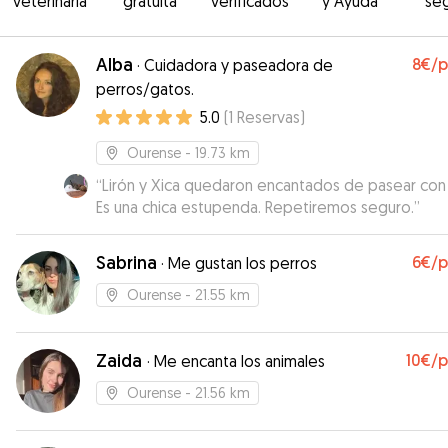
veterinaria
gratuita
verificados
y Ayuda
se
Alba
8€
/
·
Cuidadora y paseadora de
perros/gatos.
5.0
(
1
Reservas
)
Ourense
- 19.73 km
“
Lirón y Xica quedaron encantados de pasear con 
Es una chica estupenda. Repetiremos seguro.
”
Sabrina
6€
/
·
Me gustan los perros
Ourense
- 21.55 km
Zaida
10€
/
·
Me encanta los animales
Ourense
- 21.56 km