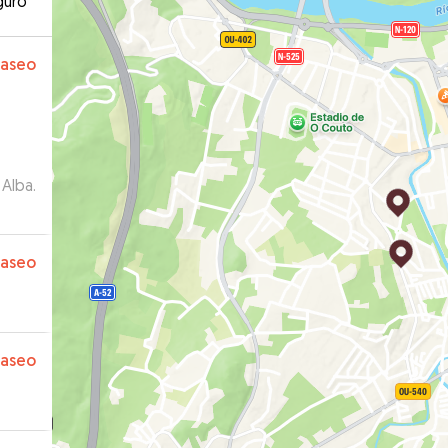
guro
paseo
Alba.
paseo
paseo