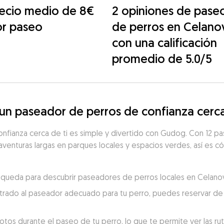
ecio medio de 8€
2 opiniones de pase
or paseo
de perros en Celano
con una calificación
promedio de 5.0/5
n paseador de perros de confianza cerc
nfianza cerca de ti es simple y divertido con Gudog. Con 12 pa
aventuras largas en parques locales y espacios verdes, así es có
búsqueda para descubrir paseadores de perros locales en Celano
trado al paseador adecuado para tu perro, puedes reservar de 
otos durante el paseo de tu perro, lo que te permite ver las ru