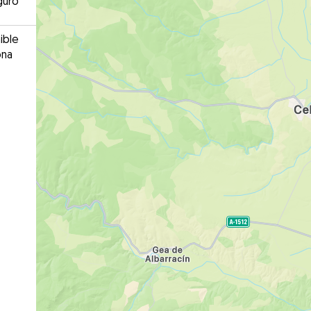
guro
ible
ona