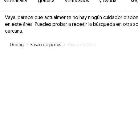
veterinaria
gratuita
verificados
y Ayuda
se
Vaya, parece que actualmente no hay ningún cuidador dispon
en este área. Puedes probar a repetir la búsqueda en otra z
cercana.
Gudog
»
Paseo de perros
»
Paseo en Cella