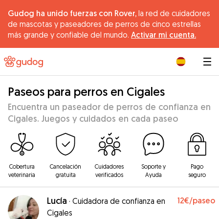
Gudog ha unido fuerzas con Rover,
la red de cuidadores
de mascotas y paseadores de perros de cinco estrellas
más grande y confiable del mundo.
Activar mi cuenta.
|
Paseos para perros en Cigales
Encuentra un paseador de perros de confianza en
Cigales. Juegos y cuidados en cada paseo
Cobertura
Cancelación
Cuidadores
Soporte y
Pago
veterinaria
gratuita
verificados
Ayuda
seguro
Lucía
12€
/paseo
·
Cuidadora de confianza en
Cigales