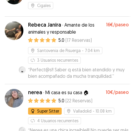
Cigales
Rebeca Janira
16€
/paseo
·
Amante de los
animales y responsable
5.0
(
17
Reservas
)
Santovenia de Pisuerga
- 7.04 km
3
Usuarios recurrentes
“
Perfect@s!! Saber q está bien atendido y muy
bien acompañado da mucha tranquilidad.
”
nerea
10€
/paseo
·
Mi casa es su casa 🏠
5.0
(
22
Reservas
)
Super Sitter
Valladolid
- 10.08 km
4
Usuarios recurrentes
“
Nerea es una chica increíble!!! No puede ser más