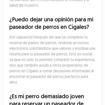
salud de tu perro.
¿Puedo dejar una opinión para mi 
paseador de perros en Cigales?
¡Por supuesto! Después de que se complete tu 
reserva de paseo de perros, recibirás un correo 
electrónico solicitándote que valores y escribas una 
reseña para tu paseador de perros. Esto es crucial, 
ya que no solo te permite compartir tu experiencia, 
sino que también ayuda a otros propietarios de 
perros en Cigales a tomar decisiones informadas al 
encontrar el paseador de perros perfecto para 
ellos.
¿Es mi perro demasiado joven 
para reservar un paseador de 