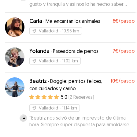
gusto y tranquila y así nos lo ha hecho saber
Carolina en todo momento. Era la primera vez
que usábamos la aplicación y muy satisfechos.
Carla
6€
/paseo
·
Me encantan los animales
Repetiremos seguro!
”
Valladolid
- 10.96 km
Yolanda
7€
/paseo
·
Paseadora de perros
Valladolid
- 11.02 km
Beatriz
10€
/paseo
·
Doggie: perritos felices,
con cuidados y cariño
5.0
(
2
Reservas
)
Valladolid
- 11.14 km
“
Beatriz nos salvó de un imprevisto de última
hora. Siempre super dispuesta para amoldarse a
los horarios y necesidades que íbamos