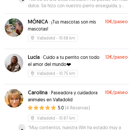
dulce. Se hizo con nuestro perro enseguida, y
eso que de primeras suele ser bastante
desconfiado. Nos ha mandado un montón de
MÓNICA
10€
/paseo
·
¡Tus mascotas son mis
fotos y vídeos actualizándonos todos los días
mascotas!
de qué tal estaba y lo que hacían y no hemos
podido estar más tranquilos durante los días que
Valladolid
- 10.68 km
no hemos estado. Sin duda vuestro perrito va a
estar en las mejores manos si se queda con
Nerea, es un 10!!!
Lucía
”
12€
/paseo
·
Cuido a tu perrito con todo
el amor del mundo❤️
Valladolid
- 10.75 km
Carolina
10€
/paseo
·
Paseadora y cuidadora
animales en Valladolid
5.0
(
4
Reservas
)
Valladolid
- 10.87 km
“
Muy contentos, nuestra Win ha estado muy a