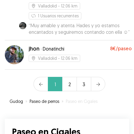
Valladolid
- 12.06 km
1
Usuarios recurrentes
“
Muy amable y atenta. Hades y yo estamos
encantados y seguiremos contando con ella ☺️
”
jhon
8€
/paseo
·
Donatinchi
Valladolid
- 12.06 km
1
2
3
Gudog
»
Paseo de perros
»
Paseo en Cigales
Paseo en Cigales