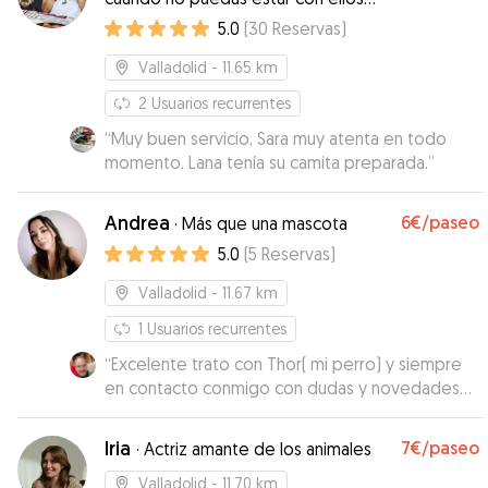
como si estuvieran contigo ¡¡¡¡¡¡
5.0
(
30
Reservas
)
Valladolid
- 11.65 km
2
Usuarios recurrentes
“
Muy buen servicio, Sara muy atenta en todo
momento. Lana tenía su camita preparada.
”
Andrea
6€
/paseo
·
Más que una mascota
5.0
(
5
Reservas
)
Valladolid
- 11.67 km
1
Usuarios recurrentes
“
Excelente trato con Thor( mi perro) y siempre
en contacto conmigo con dudas y novedades
En breve estará cuidando de mi perrete de
nuevo
”
Iria
7€
/paseo
·
Actriz amante de los animales
Valladolid
- 11.70 km