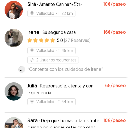
teniendo. Maya se la vio encantada con Beatriz y
Sirá
10€
/paseo
·
Amante Canina🐾🥰✨
estuvieron jugando como si fuese conocida
desde el primer minuto. Recomiendo al 100% a
Valladolid
- 11.22 km
Beatriz a todos los que queráis dejar a vuestros
peludos con ella. Mil gracias Bea!
”
Irene
16€
/paseo
·
Su segunda casa
5.0
(
27
Reservas
)
Valladolid
- 11.45 km
2
Usuarios recurrentes
“
Contenta con los cuidados de Irene
”
Julia
6€
/paseo
·
Responsable, atenta y con
experiencia
Valladolid
- 11.64 km
Sara
10€
/paseo
·
Deja que tu mascota disfrute
cuando no puedas estar con ellos