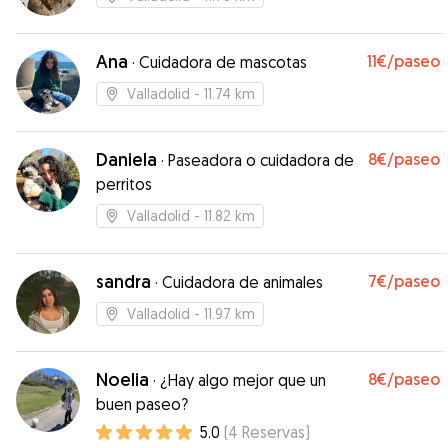
Ana
11€
/paseo
·
Cuidadora de mascotas
Valladolid
- 11.74 km
Daniela
8€
/paseo
·
Paseadora o cuidadora de
perritos
Valladolid
- 11.82 km
sandra
7€
/paseo
·
Cuidadora de animales
Valladolid
- 11.97 km
Noelia
8€
/paseo
·
¿Hay algo mejor que un
buen paseo?
5.0
(
4
Reservas
)