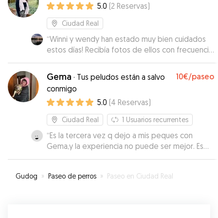
5.0
(
2
Reservas
)
Ciudad Real
“
Winni y wendy han estado muy bien cuidados
estos días! Recibía fotos de ellos con frecuencia
muchas gracias por cuidarlos, repetiremos!
”
Gema
10€
/paseo
·
Tus peludos están a salvo
conmigo
5.0
(
4
Reservas
)
Ciudad Real
1
Usuarios recurrentes
“
Es la tercera vez q dejo a mis peques con
Gema,y la experiencia no puede ser mejor. Es
muy cariñosa con ellos y los peques estan
encantados de pasar tiempo con ella. Nos da
Gudog
»
Paseo de perros
»
Paseo en Ciudad Real
mucha tranquilidad el saber q estan en buenas
manos. Gracias por todo Gema, sin duda
volveremos a confiar en ti cada vez q lo
necesitemos.
”