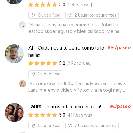
5.0
(
11
Reservas
)
Ciudad Real
2
Usuarios recurrentes
“
Nuria es muy muy recomendable, Robin ha
estado súper agusto y bien cuidado. Me ha
enviado fotos y vídeos de él todo el finde, yo
he estado súper tranquila viéndolo tan feliz. Se
Ali
10€
/paseo
·
Cuidamos a tu perro como tú lo
nota que Nuria es una amante de los animales y
harías
lo ha tratado como si Robin fuera de ella, tanto
5.0
(
2
Reservas
)
que cuándo he ido a recogerlo, no sé quería
venir a casa 😀 Así que si eres de Ciudad Real o
Ciudad Real
alrededores, no dudes en dejar a tu pelud@,
que es un miembro de la familia, con una
“
Recomendable 100%, ha cuidado varios días a
persona que sabes que va a estar muy bien
Lana, me envió vídeo y fotos y la recogí muy
cuidado y consentido.
bien
”
”
Laura
9€
/paseo
·
¡Tu mascota como en casa!
5.0
(
41
Reservas
)
Ciudad Real
7
Usuarios recurrentes