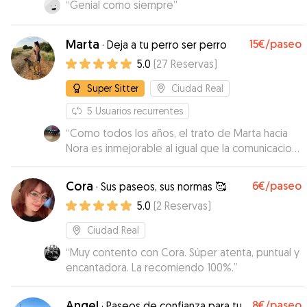
“
Genial como siempre
”
Marta
15€
/paseo
·
Deja a tu perro ser perro
5.0
(
27
Reservas
)
Super Sitter
Ciudad Real
5
Usuarios recurrentes
“
Como todos los años, el trato de Marta hacia
Nora es inmejorable al igual que la comunicacion
hacia nosotros, un diez, no puede estar en
mejores manos.
”
Cora
6€
/paseo
·
Sus paseos, sus normas 🥰
5.0
(
2
Reservas
)
Ciudad Real
“
Muy contento con Cora. Súper atenta, puntual y
encantadora. La recomiendo 100%.
”
Angel
8€
/paseo
·
Paseos de confianza para tu