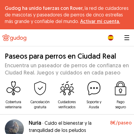
Gudog ha unido fuerzas con Rover,
la red de cuidadores
de mascotas y paseadores de perros de cinco estrellas
más grande y confiable del mundo.
Activar mi cuenta.
|
Paseos para perros en Ciudad Real
Encuentra un paseador de perros de confianza en
Ciudad Real. Juegos y cuidados en cada paseo
Cobertura
Cancelación
Cuidadores
Soporte y
Pago
veterinaria
gratuita
verificados
Ayuda
seguro
Nuria
8€
/paseo
·
Cuido el bienestar y la
tranquilidad de los peludos