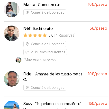
Marta
10€
/paseo
·
Como en casa
Cornellà de Llobregat
Nef
6€
/paseo
·
Bachillerato
5.0
(
4
Reservas
)
Cornellà de Llobregat
2
Usuarios recurrentes
“
Muy buen servicio
”
Fidel
10€
/paseo
·
Amante de las cuatro patas
🐶
Cornellà de Llobregat
Susy
15€
/paseo
·
"Tu peludo, mi compañerx" -