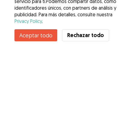
servicio para ti.Podemos compartir datos, como
identificadores únicos, con partners de análisis y
publicidad. Para más detalles, consulte nuestra
Privacy Policy
.
Rechazar todo
Aceptar todo
Servicios
Cómo funciona
Sobre Gudog
Opiniones
Cobertura Veterinaria
Consejos para dueños de perros