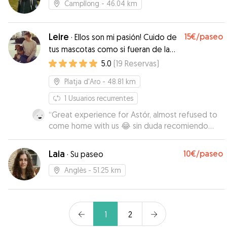
Campllong
- 46.04 km
Leire
15€
/paseo
·
Ellos son mi pasión! Cuido de
tus mascotas como si fueran de la
familia ❤️
5.0
(
19
Reservas
)
Platja d'Aro
- 48.81 km
1
Usuarios recurrentes
“
Great experience for Astór, almost refused to
come home with us 😂 sin duda recomiendo
Leire
”
Laia
10€
/paseo
·
Su paseo
Anglès
- 51.25 km
1
2