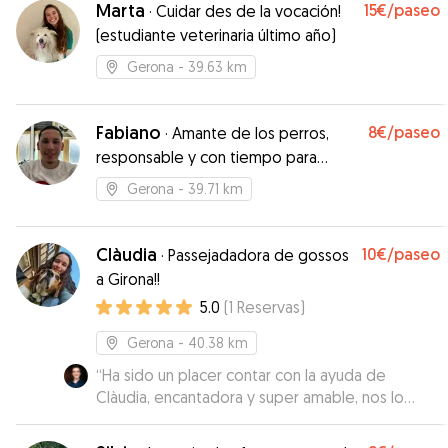
Marta
15€
/paseo
·
Cuidar des de la vocación!
Gracias!
”
(estudiante veterinaria último año)
Gerona
- 39.63 km
Fabiano
8€
/paseo
·
Amante de los perros,
responsable y con tiempo para
mimarlos 🦴
Gerona
- 39.71 km
Clàudia
10€
/paseo
·
Passejadadora de gossos
a Girona!!
5.0
(
1
Reservas
)
Gerona
- 40.38 km
“
Ha sido un placer contar con la ayuda de
Clàudia, encantadora y super amable, nos lo
facilitó todo lo máximo posible! Sin duda
repetiremos, estaremos encantados de poder