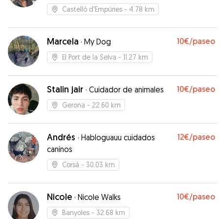
Castelló d'Empúries
- 4.78 km
Marcela
10€
/paseo
·
My Dog
El Port de la Selva
- 11.27 km
Stalin jair
10€
/paseo
·
Cuidador de animales
Gerona
- 22.60 km
Andrés
12€
/paseo
·
Habloguauu cuidados
caninos
Corsá
- 30.03 km
Nicole
10€
/paseo
·
Nicole Walks
Banyoles
- 32.68 km