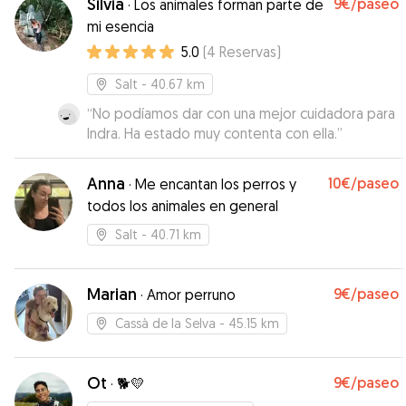
Silvia
9€
/paseo
·
Los animales forman parte de
seguir contando con su ayuda, gracias por todo!
”
mi esencia
5.0
(
4
Reservas
)
Salt
- 40.67 km
“
No podíamos dar con una mejor cuidadora para
Indra. Ha estado muy contenta con ella.
”
Anna
10€
/paseo
·
Me encantan los perros y
todos los animales en general
Salt
- 40.71 km
Marian
9€
/paseo
·
Amor perruno
Cassà de la Selva
- 45.15 km
Ot
9€
/paseo
·
🐕💛