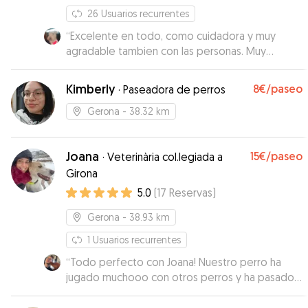
26
Usuarios recurrentes
“
Excelente en todo, como cuidadora y muy
agradable tambien con las personas. Muy
recomendable: 10
”
Kimberly
8€
/paseo
·
Paseadora de perros
Gerona
- 38.32 km
Joana
15€
/paseo
·
Veterinària col.legiada a
Girona
5.0
(
17
Reservas
)
Gerona
- 38.93 km
1
Usuarios recurrentes
“
Todo perfecto con Joana! Nuestro perro ha
jugado muchooo con otros perros y ha pasado
un rato genial. In total confianza con Joana. No
dudaremos de dejarlo de nuevo con ella.