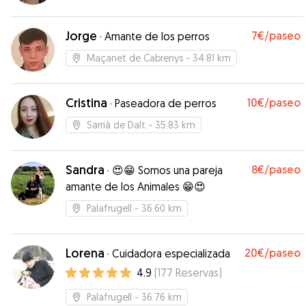
Jorge
7€
/paseo
·
Amante de los perros
Maçanet de Cabrenys
- 34.81 km
Cristina
10€
/paseo
·
Paseadora de perros
Sarrià de Dalt
- 35.83 km
Sandra
8€
/paseo
·
😍😁 Somos una pareja
amante de los Animales 😁😍
Palafrugell
- 36.60 km
Lorena
20€
/paseo
·
Cuidadora especializada
4.9
(
177
Reservas
)
Palafrugell
- 36.76 km