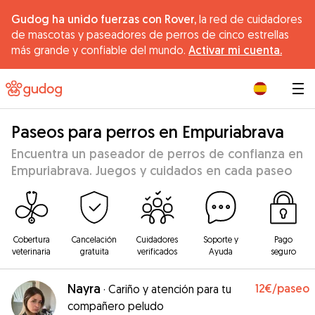
Gudog ha unido fuerzas con Rover,
la red de cuidadores
de mascotas y paseadores de perros de cinco estrellas
más grande y confiable del mundo.
Activar mi cuenta.
|
Paseos para perros en Empuriabrava
Encuentra un paseador de perros de confianza en
Empuriabrava. Juegos y cuidados en cada paseo
Cobertura
Cancelación
Cuidadores
Soporte y
Pago
veterinaria
gratuita
verificados
Ayuda
seguro
Nayra
12€
/paseo
·
Cariño y atención para tu
compañero peludo