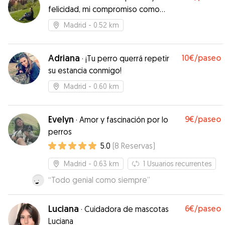
felicidad, mi compromiso como
cuidador de mascotas
Madrid
- 0.52 km
Adriana
10€
/paseo
·
¡Tu perro querrá repetir
su estancia conmigo!
Madrid
- 0.60 km
Evelyn
9€
/paseo
·
Amor y fascinación por lo
perros
5.0
(
8
Reservas
)
Madrid
- 0.63 km
1
Usuarios recurrentes
“
Todo genial como siempre
”
Luciana
6€
/paseo
·
Cuidadora de mascotas
Luciana