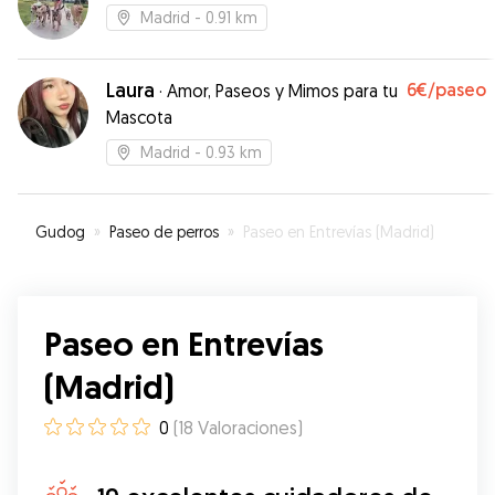
Madrid
- 0.91 km
Laura
6€
/paseo
·
Amor, Paseos y Mimos para tu
Mascota
Madrid
- 0.93 km
Gudog
»
Paseo de perros
»
Paseo en Entrevías (Madrid)
Paseo en Entrevías
(Madrid)
0
(
18
Valoraciones
)