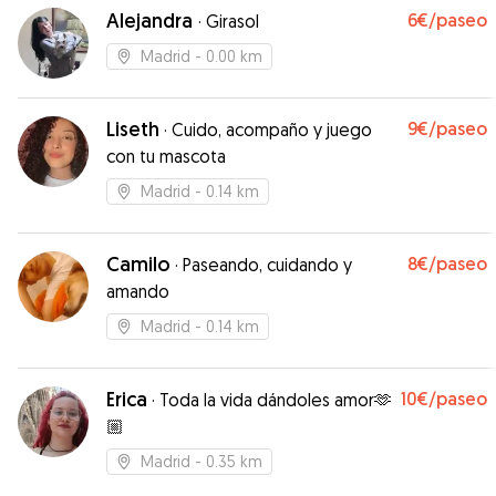
Alejandra
6€
/paseo
·
Girasol
Madrid
- 0.00 km
Liseth
9€
/paseo
·
Cuido, acompaño y juego
con tu mascota
Madrid
- 0.14 km
Camilo
8€
/paseo
·
Paseando, cuidando y
amando
Madrid
- 0.14 km
Erica
10€
/paseo
·
Toda la vida dándoles amor🫶
🏼
Madrid
- 0.35 km