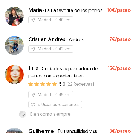
Maria
10€
/paseo
·
La tía favorita de los perros
Madrid
- 0.40 km
Cristian Andres
7€
/paseo
·
Andres
Madrid
- 0.42 km
Julia
15€
/paseo
·
Cuidadora y paseadora de
perros con experiencia en
peluquería canina
5.0
(
22
Reservas
)
Madrid
- 0.45 km
3
Usuarios recurrentes
“
Bien como siempre
”
Guilherme
8€
/paseo
·
Tu tranquilidad y su