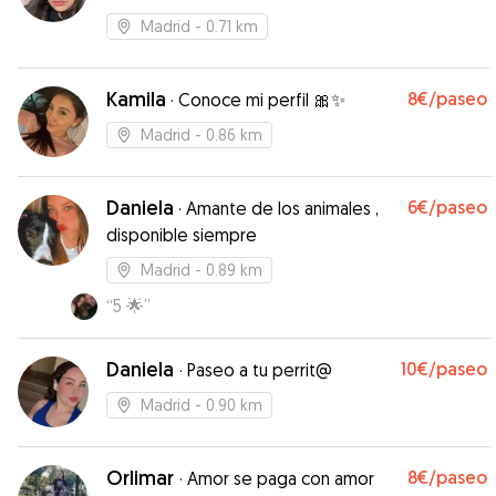
Madrid
- 0.71 km
Kamila
8€
/paseo
·
Conoce mi perfil 🎀✨
Madrid
- 0.86 km
Daniela
6€
/paseo
·
Amante de los animales ,
disponible siempre
Madrid
- 0.89 km
“
5 🌟
”
Daniela
10€
/paseo
·
Paseo a tu perrit@
Madrid
- 0.90 km
Orlimar
8€
/paseo
·
Amor se paga con amor