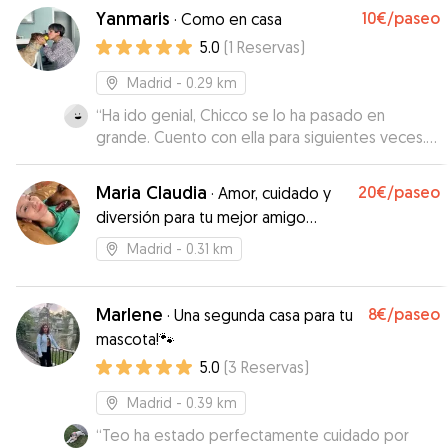
Yanmaris
10€
/paseo
·
Como en casa
5.0
(
1
Reservas
)
Madrid
- 0.29 km
“
Ha ido genial, Chicco se lo ha pasado en
grande. Cuento con ella para siguientes veces.
Me mandaba fotos y se le veía de lujo. Gracias
por el cuidado y el cariño
”
Maria Claudia
20€
/paseo
·
Amor, cuidado y
diversión para tu mejor amigo
peludo.
Madrid
- 0.31 km
Marlene
8€
/paseo
·
Una segunda casa para tu
mascota!🐾
5.0
(
3
Reservas
)
Madrid
- 0.39 km
“
Teo ha estado perfectamente cuidado por