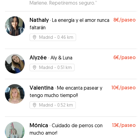
Marlene. Repetiremos seguro.
”
Nathaly
8€
/paseo
·
La energía y el amor nunca
faltarán
Madrid
- 0.46 km
Alyzée
6€
/paseo
·
Aly & Luna
Madrid
- 0.51 km
Valentina
10€
/paseo
·
Me encanta pasear y
tengo mucho tiempo!!
Madrid
- 0.52 km
Mónica
13€
/paseo
·
Cuidado de perros con
mucho amor!