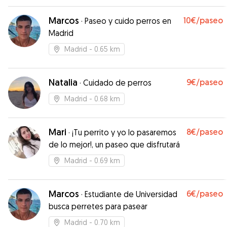
momento! Encantados con ellos!!
”
Marcos
10€
/paseo
·
Paseo y cuido perros en
Madrid
Madrid
- 0.65 km
Natalia
9€
/paseo
·
Cuidado de perros
Madrid
- 0.68 km
Mari
8€
/paseo
·
¡Tu perrito y yo lo pasaremos
de lo mejor!, un paseo que disfrutará
Madrid
- 0.69 km
Marcos
6€
/paseo
·
Estudiante de Universidad
busca perretes para pasear
Madrid
- 0.70 km