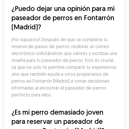
¿Puedo dejar una opinión para mi 
paseador de perros en Fontarrón 
(Madrid)?
¡Por supuesto! Después de que se complete tu 
reserva de paseo de perros, recibirás un correo 
electrónico solicitándote que valores y escribas una 
reseña para tu paseador de perros. Esto es crucial, 
ya que no solo te permite compartir tu experiencia, 
sino que también ayuda a otros propietarios de 
perros en Fontarrón (Madrid) a tomar decisiones 
informadas al encontrar el paseador de perros 
perfecto para ellos.
¿Es mi perro demasiado joven 
para reservar un paseador de 