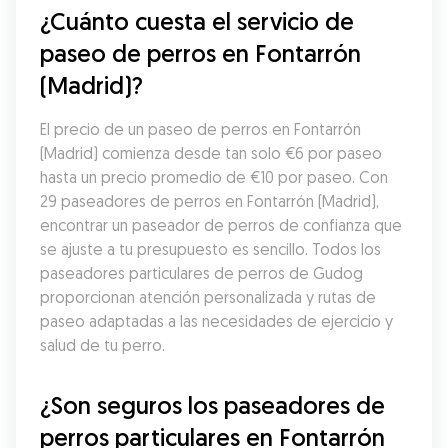
¿Cuánto cuesta el servicio de 
paseo de perros en Fontarrón 
(Madrid)?
El precio de un paseo de perros en Fontarrón 
(Madrid) comienza desde tan solo €6 por paseo 
hasta un precio promedio de €10 por paseo. Con 
29 paseadores de perros en Fontarrón (Madrid), 
encontrar un paseador de perros de confianza que 
se ajuste a tu presupuesto es sencillo. Todos los 
paseadores particulares de perros de Gudog 
proporcionan atención personalizada y rutas de 
paseo adaptadas a las necesidades de ejercicio y 
salud de tu perro.
¿Son seguros los paseadores de 
perros particulares en Fontarrón 