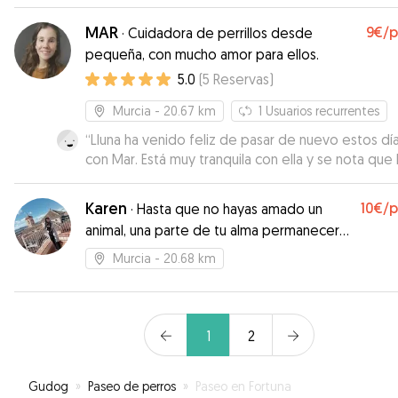
MAR
9€
/
·
Cuidadora de perrillos desde
pequeña, con mucho amor para ellos.
5.0
(
5
Reservas
)
Murcia
- 20.67 km
1
Usuarios recurrentes
“
Lluna ha venido feliz de pasar de nuevo estos días
con Mar. Está muy tranquila con ella y se nota que le
gusta su compañía . La verdad es que yo me quedo
súper tranquila cuando se queda con ella . Me inf
Karen
10€
/
·
Hasta que no hayas amado un
y envía fotos todos los días y está disponible y con
animal, una parte de tu alma permanecerá
buena disposición para cualquier consulta o nece
dormida
que surja . Gracias Mar!!!
”
Murcia
- 20.68 km
1
2
Gudog
»
Paseo de perros
»
Paseo en Fortuna