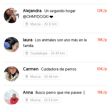
Alejandra
12€
/
·
Un segundo hogar
@OHMYDOGKI ❤️
Murcia
- 20.31 km
laura
15€
/
·
Los animales son uno más en la
familia
Guadalupe
- 20.40 km
Carmen
10€
/
·
Cuidadora de perros
Murcia
- 20.46 km
Anna
15€
/
·
Busco perro que me pasee :)
Murcia
- 20.54 km