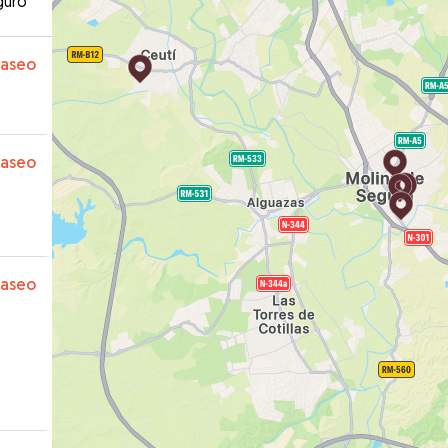
guro
paseo
paseo
paseo