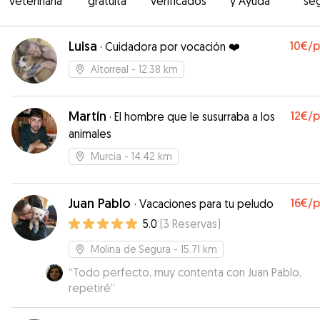
veterinaria
gratuita
verificados
y Ayuda
se
Luisa
10€
/
·
Cuidadora por vocación ❤️
Altorreal
- 12.38 km
Martín
12€
/
·
El hombre que le susurraba a los
animales
Murcia
- 14.42 km
Juan Pablo
16€
/
·
Vacaciones para tu peludo
5.0
(
3
Reservas
)
Molina de Segura
- 15.71 km
“
Todo perfecto, muy contenta con Juan Pablo,
repetiré
”