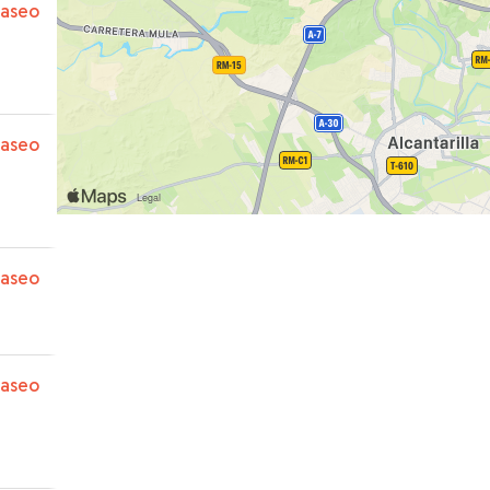
paseo
paseo
paseo
paseo