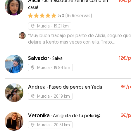
Alicia
10€
/
·
Su mascota se sentirá como en
casa!
5.0
(
16
Reservas
)
Murcia
- 19.21 km
“
Muy buen trabajo por parte de Alicia, seguro qu
dejaré a Kento más veces con ella. Trato
personalizado y con información muy fluida. Graci
Alicia!
”
Salvador
12€
/
·
Salva
Murcia
- 19.84 km
Andrea
8€
/
·
Paseo de perros en Yecla
Murcia
- 20.19 km
Veronika
6€
/
·
Amiguita de tu pelud@
Murcia
- 20.31 km