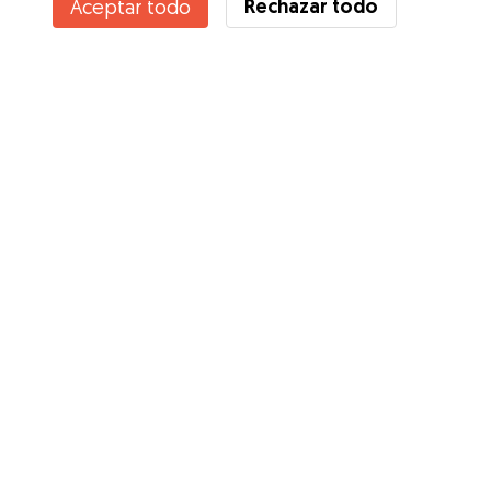
Rechazar todo
Aceptar todo
Servicios
Cómo funciona
Sobre Gudog
Opiniones
Cobertura Veterinaria
Consejos para dueños de perros
Consejos para cuidadores
Hazte cuidador
Blog