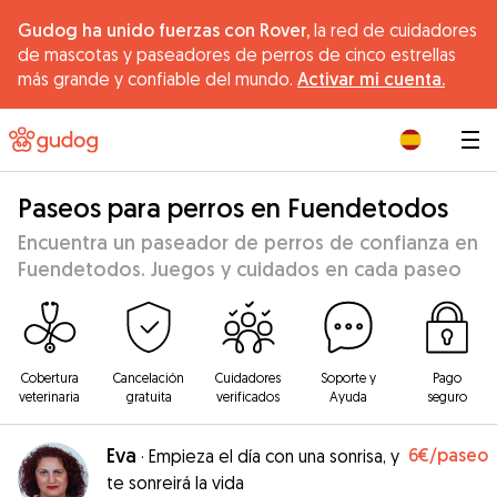
Gudog ha unido fuerzas con Rover,
la red de cuidadores
de mascotas y paseadores de perros de cinco estrellas
más grande y confiable del mundo.
Activar mi cuenta.
|
Paseos para perros en Fuendetodos
Encuentra un paseador de perros de confianza en
Fuendetodos. Juegos y cuidados en cada paseo
Cobertura
Cancelación
Cuidadores
Soporte y
Pago
veterinaria
gratuita
verificados
Ayuda
seguro
Eva
6€
/paseo
·
Empieza el día con una sonrisa, y
te sonreirá la vida