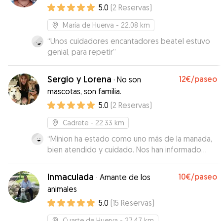
5.0
(
2
Reservas
)
María de Huerva
- 22.08 km
“
Unos cuidadores encantadores beatel estuvo
genial, para repetir
”
Sergio y Lorena
12€
/paseo
·
No son
mascotas, son familia.
5.0
(
2
Reservas
)
Cadrete
- 22.33 km
“
Minion ha estado como uno más de la manada,
bien atendido y cuidado. Nos han informado
todos los días de cómo se encontraba,
mandándonos fotos y contándonos su día. Muy
Inmaculada
10€
/paseo
·
Amante de los
agradecidos con el trato. Lorena y Sergio son
animales
encantadores y unos amantes de los animales.
5.0
(
15
Reservas
)
Saben cómo tratarlos y se puede confiar en
ellos.
”
Cuarte de Huerva
- 27.47 km