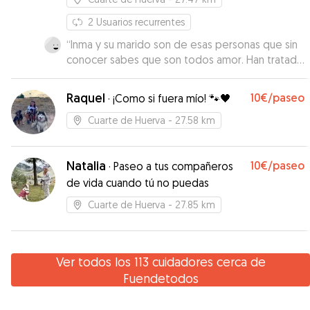
2
Usuarios recurrentes
“
Inma y su marido son de esas personas que sin
conocer sabes que son todos amor. Han tratado
a truca como una más de la familia, nos han
mantenido totalmente informadas. Repetiremos
Raquel
10€
/paseo
·
¡Como si fuera mío! 🐾🖤
seguro. Gracias!
”
Cuarte de Huerva
- 27.58 km
Natalia
10€
/paseo
·
Paseo a tus compañeros
de vida cuando tú no puedas
Cuarte de Huerva
- 27.85 km
Ver todos los 113 cuidadores cerca de
Fuendetodos