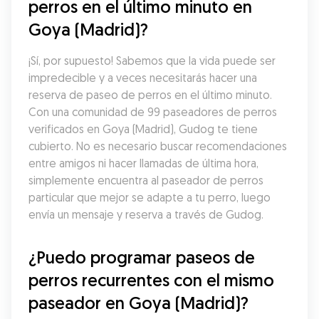
perros en el último minuto en 
Goya (Madrid)?
¡Sí, por supuesto! Sabemos que la vida puede ser 
impredecible y a veces necesitarás hacer una 
reserva de paseo de perros en el último minuto. 
Con una comunidad de 99 paseadores de perros 
verificados en Goya (Madrid), Gudog te tiene 
cubierto. No es necesario buscar recomendaciones 
entre amigos ni hacer llamadas de última hora, 
simplemente encuentra al paseador de perros 
particular que mejor se adapte a tu perro, luego 
envía un mensaje y reserva a través de Gudog.
¿Puedo programar paseos de 
perros recurrentes con el mismo 
paseador en Goya (Madrid)?