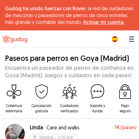
Gudog ha unido fuerzas con Rover,
la red de cuidadores
de mascotas y paseadores de perros de cinco estrellas
más grande y confiable del mundo.
Activar mi cuenta.
|
Paseos para perros en Goya (Madrid)
Encuentra un paseador de perros de confianza en
Goya (Madrid). Juegos y cuidados en cada paseo
Cobertura
Cancelación
Cuidadores
Soporte y
Pago
veterinaria
gratuita
verificados
Ayuda
seguro
Linda
7€
/paseo
·
Care and walks
Madrid
- 0.00 km