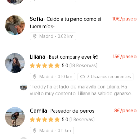
Sofia
10€
/paseo
·
Cuido a tu perro como si
fuera mío✨
Madrid
- 0.02 km
Liliana
15€
/paseo
·
Best company ever 🥰
5.0
(
18
Reservas
)
Madrid
- 0.10 km
3
Usuarios recurrentes
“
Teddy ha estado de maravilla con Liliana. Ha
vuelto muy contento. Liliana ha sabido ganarse
su confianza y nos ha enviado muchas fotos
durante toda la estancia. Repetiremos!
”
Camila
8€
/paseo
·
Paseador de perros
5.0
(
1
Reservas
)
Madrid
- 0.11 km