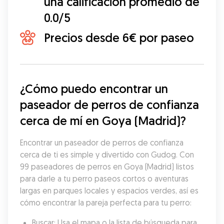
una calificación promedio de
0.0/5
Precios desde 6€ por paseo
¿Cómo puedo encontrar un 
paseador de perros de confianza 
cerca de mí en Goya (Madrid)?
Encontrar un paseador de perros de confianza 
cerca de ti es simple y divertido con Gudog. Con 
99 paseadores de perros en Goya (Madrid) listos 
para darle a tu perro paseos cortos o aventuras 
largas en parques locales y espacios verdes, así es 
cómo encontrar la pareja perfecta para tu perro:
Buscar: Usa el mapa o la lista de búsqueda para 