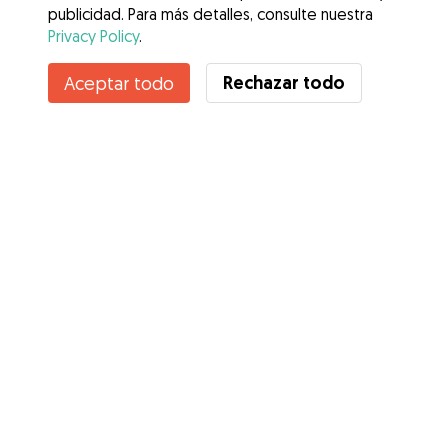
publicidad. Para más detalles, consulte nuestra
Privacy Policy
.
Rechazar todo
Aceptar todo
Servicios
Cómo funciona
Sobre Gudog
Opiniones
Cobertura Veterinaria
Consejos para dueños de perros
Consejos para cuidadores