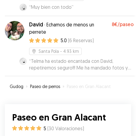
“
Muy bien con todo
”
David
8€
/paseo
·
Echamos de menos un
perrete
5.0
(
6
Reservas
)
Santa Pola
- 4.93 km
“
Telma ha estado encantada con David,
repetiremos seguro!!! Me ha mandado fotos y
vídeos todos los días. Muchas gracias por
cuidarla como si fuera tuya
”
Gudog
»
Paseo de perros
»
Paseo en Gran Alacant
Paseo en Gran Alacant
5
(
30
Valoraciones
)