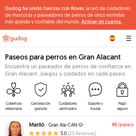
Gudog ha unido fuerzas con Rover,
la red de cuidadores
de mascotas y paseadores de perros de cinco estrellas
más grande y confiable del mundo.
Activar mi cuenta.
|
Paseos para perros en Gran Alacant
Encuentra un paseador de perros de confianza en
Gran Alacant. Juegos y cuidados en cada paseo
Cobertura
Cancelación
Cuidadores
Soporte y
Pago
veterinaria
gratuita
verificados
Ayuda
seguro
Mariló
8€
/paseo
·
Gran Ala-CAN 🐶
5.0
(
23
Reservas
)