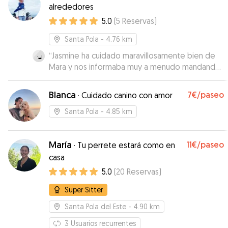
alrededores
5.0
(
5
Reservas
)
Santa Pola
- 4.76 km
“
Jasmine ha cuidado maravillosamente bien de
Mara y nos informaba muy a menudo mandando
fotos. Es una perra muy mayor y le ha dado todo
el cariño y atención que necesitaba. Estamos
Blanca
7€
/paseo
·
Cuidado canino con amor
súper agradecidos por todo lo que ha hecho
por Mara y por nosotros. Es una cuidadora
Santa Pola
- 4.85 km
excepcional y repetiríamos con ella sin duda.
”
María
11€
/paseo
·
Tu perrete estará como en
casa
5.0
(
20
Reservas
)
Super Sitter
Santa Pola del Este
- 4.90 km
3
Usuarios recurrentes