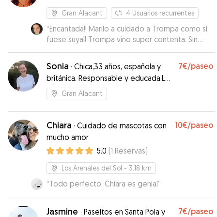
Gran Alacant
4
Usuarios recurrentes
“
Encantada!! Marilo a cuidado a Trompa como si
fuese suya!! Trompa vino super contenta. Sin
duda volveré a repetir
”
Sonia
7€
/paseo
·
Chica,33 años, española y
británica. Responsable y educada.Los
perritos son mi pasión 😍
Gran Alacant
Chiara
10€
/paseo
·
Cuidado de mascotas con
mucho amor
5.0
(
1
Reservas
)
Los Arenales del Sol
- 3.18 km
“
Todo perfecto, Chiara es genial
”
Jasmine
7€
/paseo
·
Paseítos en Santa Pola y